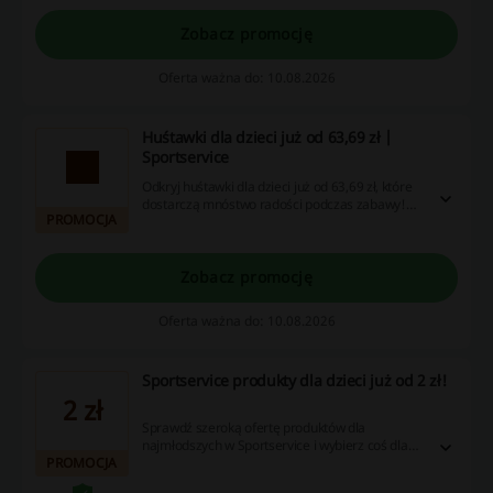
Zobacz promocję
Oferta ważna do: 10.08.2026
Huśtawki dla dzieci już od 63,69 zł |
Sportservice
Odkryj huśtawki dla dzieci już od 63,69 zł, które
dostarczą mnóstwo radości podczas zabawy!
PROMOCJA
Wybierz coś wyjątkowego dla swoich maluchów i
ciesz się wspólnymi chwilami!
Zobacz promocję
Oferta ważna do: 10.08.2026
Sportservice produkty dla dzieci już od 2 zł!
2 zł
Sprawdź szeroką ofertę produktów dla
najmłodszych w Sportservice i wybierz coś dla
PROMOCJA
swojej pociechy! W atrakcyjnych cenach
zabawki, maty, namioty i wiele więcej!