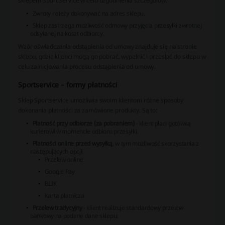
sklepem Sport Service w celu uzgodnienia szczegółów.
Zwroty należy dokonywać na adres sklepu.
Sklep zastrzega możliwość odmowy przyjęcia przesyłki zwrotnej
odsyłanej na koszt odbiorcy.
Wzór oświadczenia odstąpienia od umowy znajduje się na stronie
sklepu, gdzie klienci mogą go pobrać, wypełnić i przesłać do sklepu w
celu zainicjowania procesu odstąpienia od umowy.
Sportservice – formy płatności
Sklep Sportservice umożliwia swoim klientom różne sposoby
dokonania płatności za zamówione produkty. Są to:
Płatność przy odbiorze (za pobraniem)
- klient płaci gotówką
kurierowi w momencie odbioru przesyłki.
Płatności online przed wysyłką
, w tym możliwość skorzystania z
następujących opcji:
Przelew online
Google Pay
BLIK
Karta płatnicza
Przelew tradycyjny
- klient realizuje standardowy przelew
bankowy na podane dane sklepu: