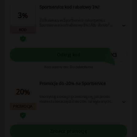
Sportservice kod rabatowy 3%!
3%
Zrób zakupy w Sportservice i skorzystaj z
Sportservice kod rabatowy 3%! Aby obniżyć
KOD
cenę zamówienia, wpisz kod rabatowy w pole
kod rabatowy w koszyku zamówienia.
YK3
Odkryj kod
Kod ważny do: Do odwołania
Promocje do -20% na Sportservice
20%
Skorzystaj z okazji i przekonaj się, jak prosto
możesz zaoszczędzić do 20% na wybranych
PROMOCJA
produktach! To doskonała szansa na zrobienie
udanych zakupów w niższej cenie.
Zobacz promocję