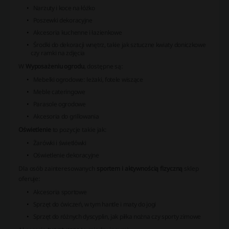
Narzuty i koce na łóżko
Poszewki dekoracyjne
Akcesoria kuchenne i łazienkowe
Środki do dekoracji wnętrz, takie jak sztuczne kwiaty doniczkowe
czy ramki na zdjęcia
W
Wyposażeniu ogrodu
, dostępne są:
Mebelki ogrodowe: leżaki, fotele wiszące
Meble cateringowe
Parasole ogrodowe
Akcesoria do grillowania
Oświetlenie
to pozycje takie jak:
Żarówki i świetlówki
Oświetlenie dekoracyjne
Dla osób zainteresowanych
sportem i aktywnością fizyczną
sklep
oferuje:
Akcesoria sportowe
Sprzęt do ćwiczeń, w tym hantle i maty do jogi
Sprzęt do różnych dyscyplin, jak piłka nożna czy sporty zimowe