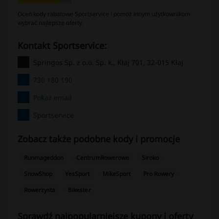
Oceń kody rabatowe Sportservice i pomóż innym użytkownikom
wybrać najlepsze oferty.
kontakt Sportservice:
Springos Sp. z o.o. Sp. k., Kłaj 701, 32-015 Kłaj
730 180 190
Pokaż email
Sportservice
Zobacz także podobne kody i promocje
Runmageddon
CentrumRowerowe
Siroko
SnowShop
YesSport
MikeSport
Pro Rowery
Rowerzysta
Bikester
Sprawdź najpopularniejsze kupony i oferty