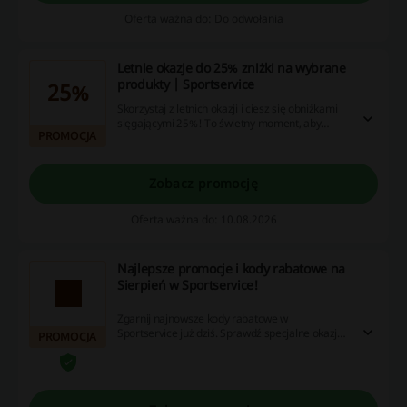
Oferta ważna do: Do odwołania
Letnie okazje do 25% zniżki na wybrane
produkty | Sportservice
25%
Skorzystaj z letnich okazji i ciesz się obniżkami
sięgającymi 25%! To świetny moment, aby
PROMOCJA
zaoszczędzić na swoich ulubionych produktach.
Zobacz promocję
Oferta ważna do: 10.08.2026
Najlepsze promocje i kody rabatowe na
Sierpień w Sportservice!
Zgarnij najnowsze kody rabatowe w
Sportservice już dziś. Sprawdź specjalne okazje
PROMOCJA
na Sierpień i nie prepłacaj!