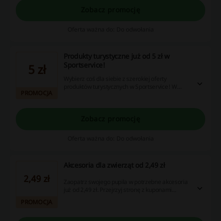
Zobacz promocję
Oferta ważna do: Do odwołania
Produkty turystyczne już od 5 zł w
Sportservice!
5 zł
Wybierz coś dla siebie z szerokiej oferty
produktów turystycznych w Sportservice! W
PROMOCJA
atrakcyjnych cenach sprzęt, akcesoria,
organizery i wiele więcej. Sprawdź!
Zobacz promocję
Oferta ważna do: Do odwołania
Akcesoria dla zwierząt od 2,49 zł
2,49 zł
Zaopatrz swojego pupila w potrzebne akcesoria
już od 2,49 zł. Przejrzyj stronę z kuponami
rabatowymi oraz ofertami promocyjnymi i odkryj
PROMOCJA
świetne okazje, które pozwolą Ci zwrócić część
wydanych pieniędzy. No i co, wchodzisz w to?