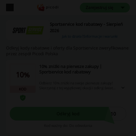
Zarejestruj się
Sportservice kod rabatowy - Sierpień
2026
Jak to działa?
Informacje i warunki
Odkryj kody rabatowe i oferty dla Sportservice zweryfikowane
przez zespół Picodi Polska
10% zniżki na pierwsze zakupy |
Sportservice kod rabatowy
10%
Odbierz 10% zniżki na swoje pierwsze zakupy!
Skorzystaj z tej wyjątkowej okazji i odkryj świat
KOD
atrakcyjnych ofert oraz promocji – nie zwlekaj,
zaplanuj zakupy już teraz!
T10
Odkryj kod
Kod ważny do: Do odwołania