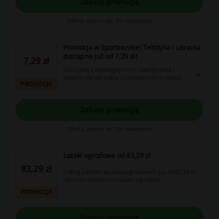
Zobacz promocję
Oferta ważna do: Do odwołania
Promocja w Sportservice! Tekstylia i ubrania
dostępne już od 7,29 zł!
7,29 zł
Skorzystaj z atrakcyjnych cen Sportservice i
wybierz coś dla siebie z szerokiej oferty odzieży i
PROMOCJA
tekstyliów! Ceny startują już od 7,29 zł. Nie
przegap!
Zobacz promocję
Oferta ważna do: Do odwołania
Leżaki ogrodowe od 83,29 zł
83,29 zł
Odkryj komfort leżaków ogrodowych już od 83,29 zł i
ciesz się relaksem w swoim ogrodzie!
PROMOCJA
Zobacz promocję