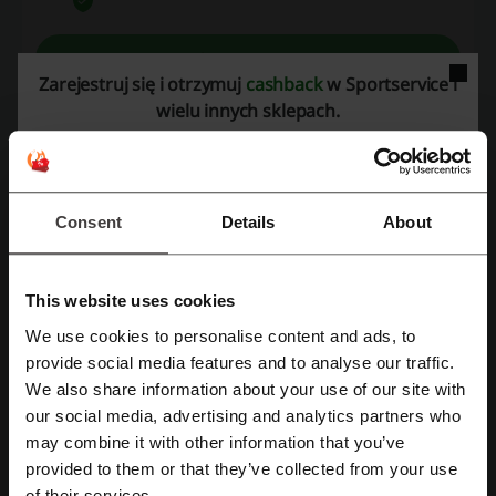
Zobacz promocję
Zarejestruj się i otrzymuj
cashback
w Sportservice i
Oferta ważna do: Do odwołania
wielu innych sklepach.
Darmowa dostawa z Pocztą Polską w
Sportservice!
Consent
Details
About
Aby skorzystać z darmowej dostawy Pocztą
Polską zrób zakupy w Sportservice za minimum
PROMOCJA
150 zł! Sprawdź już dziś!
This website uses cookies
Zobacz promocję
We use cookies to personalise content and ads, to
Zarejestruj się przez Facebooka
provide social media features and to analyse our traffic.
Oferta ważna do: Do odwołania
We also share information about your use of our site with
our social media, advertising and analytics partners who
Zarejestruj się przez konto Google
may combine it with other information that you’ve
provided to them or that they’ve collected from your use
Zarejestruj się przez swój e-mail
CASHBACK 3%
of their services.