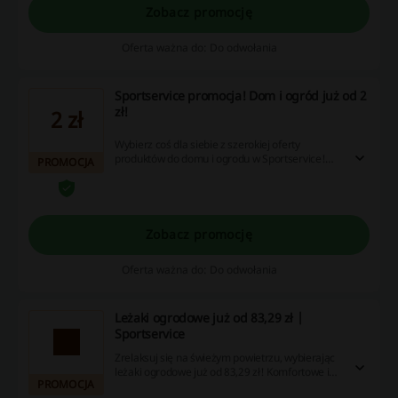
Zobacz promocję
Oferta ważna do: Do odwołania
Sportservice promocja! Dom i ogród już od 2
zł!
2 zł
Wybierz coś dla siebie z szerokiej oferty
produktów do domu i ogrodu w Sportservice!
PROMOCJA
Nie zwlekaj i złóż zamówienie już dziś!
Zobacz promocję
Oferta ważna do: Do odwołania
Leżaki ogrodowe już od 83,29 zł |
Sportservice
Zrelaksuj się na świeżym powietrzu, wybierając
leżaki ogrodowe już od 83,29 zł! Komfortowe i
PROMOCJA
stylowe, idealne do Twojego ogrodu lub na taras.