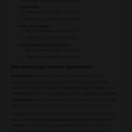
Płatność przy odbiorze: od 25,99 zł
Kurier FedEx
Płatność przed wysyłką: od 17,99 zł
Płatność przy odbiorze: od 25,99 zł
Kurier Geis (paleta)
Płatność przed wysyłką: od 170 zł
Płatność przy odbiorze: od 200 zł
Poczta Polska (paczka pocztowa)
Płatność przed wysyłką: od 15,99 zł
Płatność przy odbiorze: od 21,99 zł
Jakie istnieją kody rabatowe Sportservice?
Kod rabatowy
w sklepie Sportservice to świetna okazja do
oszczędzania podczas zakupów online! Praktycznie każdego
miesiąca możesz skorzystać z atrakcyjnych zniżek, między innymi
10% zniżki
na wybrane produkty po wpisaniu odpowiedniego
kodu
rabatowego
w koszyku zamówienia. To fantastyczna oferta, dzięki
której możesz kupić produkty dobrej jakości w niższych cenach!
Pragniesz jeszcze więcej oszczędności? Zapisz się do newslettera
sklepu, aby otrzymać
kod rabatowy Sportservice
i cieszyć się
3%
rabatem
na swoje następne zamówienie. Bądź na bieżąco z
najnowszymi promocjami i nie przegap okazji do korzystania z