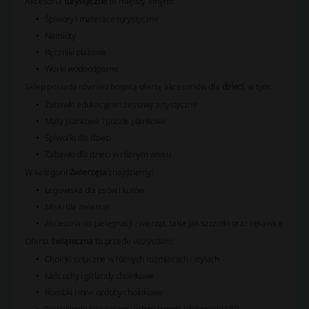
Akcesoria
turystyczne
to między innymi:
Śpiwory i materace turystyczne
Namioty
Ręczniki plażowe
Worki wodoodporne
Sklep posiada również bogatą ofertę akcesoriów dla
dzieci
, w tym:
Zabawki edukacyjne i zestawy artystyczne
Maty piankowe i puzzle piankowe
Śpiworki dla dzieci
Zabawki dla dzieci w różnym wieku
W kategorii
Zwierzęta
znajdziemy:
Legowiska dla psów i kotów
Miski dla zwierząt
Akcesoria do pielęgnacji zwierząt, takie jak szczotki oraz rękawice
Oferta
świąteczna
to przede wszystkim:
Choinki sztuczne w różnych rozmiarach i stylach
Łańcuchy i girlandy choinkowe
Bombki i inne ozdoby choinkowe
Oświetlenie świąteczne, w tym lampki i dekoracje LED