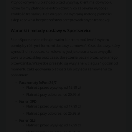
Przy dokonywaniu płatności przed wysyłką, klient ma do wyboru
różne formy płatności elektronicznych, co zapewnia wygodę i
szybkość transakcji. Bez względu na wybraną metodę płatności,
sklep zapewnia bezpieczeństwo przeprowadzanych transakcji.
Warunki i metody dostawy w Sportservice
Sklep Sportservice oferuje swoim klientom możliwość wyboru
pomiędzy różnymi formami dostawy zamówień. Czas dostawy, który
wynosi 3 dni robocze, kalkulowany jest jako suma czasu wysyłki
towaru przez sklep oraz czasu doręczenia paczki przez wybranego
przewoźnika. Wszystkie przesyłki są wysyłane w ciągu 24 godzin od
momentu zaksięgowania płatności lub przyjęcia zamówienia za
pobraniem.
Paczkomaty InPost 24/7
Płatność przed wysyłką: od 15,99 zł
Płatność przy odbiorze: od 20,99 zł
Kurier DPD
Płatność przed wysyłką: od 17,99 zł
Płatność przy odbiorze: od 25,99 zł
Kurier GLS
Płatność przed wysyłką: od 17,99 zł