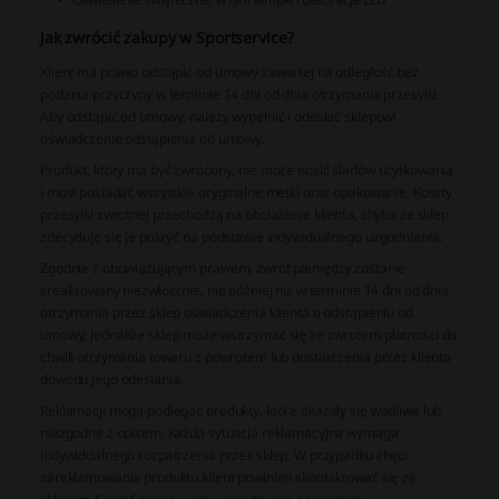
Jak zwrócić zakupy w Sportservice?
Klient ma prawo odstąpić od umowy zawartej na odległość bez
podania przyczyny w terminie 14 dni od dnia otrzymania przesyłki.
Aby odstąpić od umowy, należy wypełnić i odesłać sklepowi
oświadczenie odstąpienia od umowy.
Produkt, który ma być zwrócony, nie może nosić śladów użytkowania
i musi posiadać wszystkie oryginalne metki oraz opakowanie. Koszty
przesyłki zwrotnej przechodzą na obciążenie klienta, chyba że sklep
zdecyduje się je pokryć na podstawie indywidualnego uzgodnienia.
Zgodnie z obowiązującym prawem, zwrot pieniędzy zostanie
zrealizowany niezwłocznie, nie później niż w terminie 14 dni od dnia
otrzymania przez sklep oświadczenia klienta o odstąpieniu od
umowy, jednakże sklep może wstrzymać się ze zwrotem płatności do
chwili otrzymania towaru z powrotem lub dostarczenia przez klienta
dowodu jego odesłania.
Reklamacji mogą podlegać produkty, które okazały się wadliwe lub
niezgodne z opisem. Każda sytuacja reklamacyjna wymaga
indywidualnego rozpatrzenia przez sklep. W przypadku chęci
zareklamowania produktu klient powinien skontaktować się ze