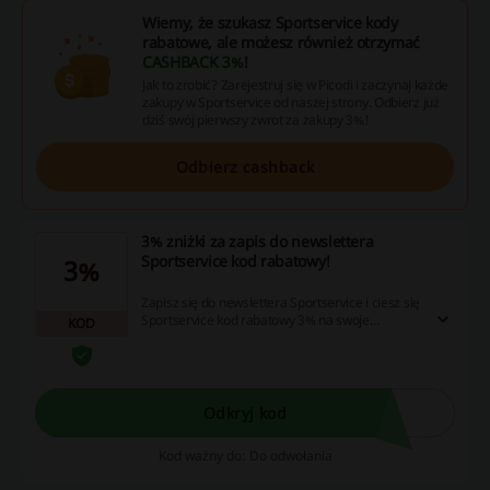
Wiemy, że szukasz Sportservice kody
rabatowe, ale możesz również otrzymać
CASHBACK 3%
!
Jak to zrobić? Zarejestruj się w Picodi i zaczynaj każde
zakupy w Sportservice od naszej strony. Odbierz już
dziś swój pierwszy zwrot za zakupy 3%!
Odbierz cashback
3% zniżki za zapis do newslettera
Sportservice kod rabatowy!
3%
Zapisz się do newslettera Sportservice i ciesz się
Sportservice kod rabatowy 3% na swoje
KOD
zamówienie! Dodatkowo będziesz na bieżąco z
aktualnymi promocjami!
Odkryj kod
Kod ważny do: Do odwołania