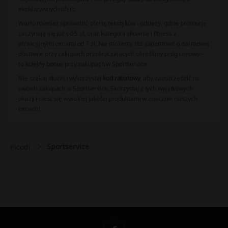
ekskluzywnych ofert.
Warto również sprawdzić ofertę tekstyliów i odzieży, gdzie promocje
zaczynają się już od 5 zł, oraz kategorii siłownia i fitness z
atrakcyjnymi cenami od 7 zł. Nie możemy też zapomnieć o darmowej
dostawie przy zakupach przekraczających określony próg cenowy –
to kolejny bonus przy zakupach w Sportservice.
Nie czekaj dłużej i wykorzystaj
kod rabatowy
, aby zaoszczędzić na
swoich zakupach w Sportservice. Skorzystaj z tych wyjątkowych
okazji i ciesz się wysokiej jakości produktami w znacznie niższych
cenach!
Sportservice
Picodi