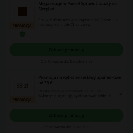
Mega okazje w Paese! Sprawdź rabaty na
Sierpień!
Sprawdź oferty miesiąca i zapłać mniej! Paese kod
rabatowy nie będzie Ci potrzebny!
PROMOCJA
Zobacz promocję
Oferta ważna do: Do odwołania
Promocja na wybrane zestawy upominkowe
od 33 €
33 zł
Uzyskaj zestawy prezentowe już od 33 €!
Wykorzystaj tę okazję, by obdarować siebie lub
PROMOCJA
bliskich wspaniałymi upominkami.
Zobacz promocję
Oferta ważna do: 15.08.2026