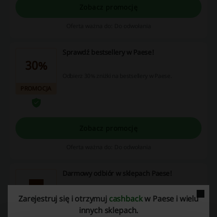
Zobacz promocję
Oferta ważna do: Do odwołania
Sprawdź bestsellery w Paese!
30%
Odbierz 30% zniżki na bestsellery w Paese.
PROMOCJA
Zobacz promocję
Oferta ważna do: Do odwołania
Darmowy odbiór w sklepach Paese!
Zamów przez internet, odbierz w sklepie!
Zarejestruj się i otrzymuj
cashback
w Paese i wielu
innych sklepach.
PROMOCJA