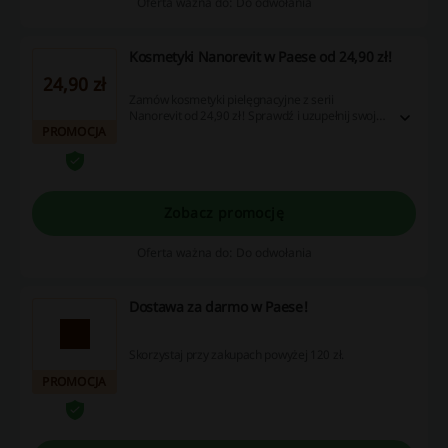
Oferta ważna do: Do odwołania
Kosmetyki Nanorevit w Paese od 24,90 zł!
24,90 zł
Zamów kosmetyki pielęgnacyjne z serii
Nanorevit od 24,90 zł! Sprawdź i uzupełnij swoją
PROMOCJA
kosmetyczkę już dzisiaj!
Zobacz promocję
Oferta ważna do: Do odwołania
Dostawa za darmo w Paese!
Skorzystaj przy zakupach powyżej 120 zł.
PROMOCJA