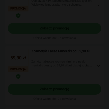
Odbierz aż 44% rabatu na tusz do rzęs Eyes on!
Wielokrotnie nagradzany oraz chętnie
PROMOCJA
wybierany przez klientki tusz w niższej cenie!
Zobacz promocję
Oferta ważna do: Do odwołania
Kosmetyki Paese Minerals od 59,90 zł!
59,90 zł
Zamów najlepsze kosmetyki mineralne do
makijażu twarzy od 59,90 zł! Już dzisiaj kupisz
PROMOCJA
wyjątkową serię doskonałych produktów!
Zobacz promocję
Oferta ważna do: Do odwołania