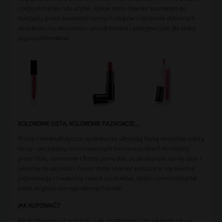
czego skrzętnie robi użytek. Dzięki temu również kosmetyki do
makijażu, przez zawartość cennych olejków i starannie dobranych
dodatków, ma właściwości prozdrowotne i pielęgnacyjne dla skóry
jego użytkowników.
KOLOROWE USTA, KOLOROWE PAZNOKCIE…
Proste i minimalistyczne opakowania skrywają bodaj wszystkie kolory
tęczy – począwszy od stonowanych beżów w pudrach do twarzy,
przez róże, czerwienie i fiolety pomadek, aż po papuzie barwy cieni i
lakierów do paznokci. Paese może również poszczycić się świetną
pigmentacją i trwałością swoich produktów, dzięki czemu zaskarbił
sobie względy szeregu wiernych fanek.
JAK KUPOWAĆ?
Kiedy zdołamy już przejrzeć cały asortyment i decydujemy się na