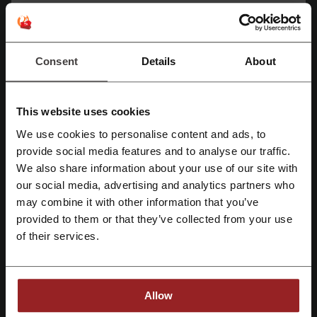
Zobacz promocję
Consent
Details
About
Oferta ważna do: Do odwołania
This website uses cookies
Nowości od 10,99 zł w Paese!
10,99 zł
We use cookies to personalise content and ads, to
Sprawdź produkty z nowej kolekcji Paese i
Zarejestruj się przez Facebooka
provide social media features and to analyse our traffic.
zamów: pojedynczy cień do powiek, paletę cieni,
PROMOCJA
eyeliner, róż i wiele innych produktów już od
We also share information about your use of our site with
10,99 zł.
our social media, advertising and analytics partners who
Zarejestruj się przez konto Google
may combine it with other information that you’ve
provided to them or that they’ve collected from your use
Zobacz promocję
Zarejestruj się przez swój e-mail
of their services.
Oferta ważna do: Do odwołania
Allow