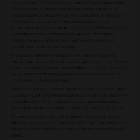
Sklep informuje, że koszty dostawy produktów są dodatkowo płatne,
chyba że zawarcie umowy sprzedaży stanowi inaczej. Aktualne
opłaty związane z transportem są jasno przedstawione klientom w
trakcie procesu zakupu oraz w dedykowanej sekcji strony
internetowej sklepu. Warto podkreślić, że sklep HÜGLE może określić
minimalną wartość zamówienia, która uprawnia do bezpłatnej
dostawy. Decyzja o takiej promocji będzie komunikowana za
pośrednictwem sklepu internetowego.
W przypadku klientów nie będących konsumentami, zgodnie z
regulaminem, odpowiedzialność za towar przekazuje się na klienta w
momencie wydania produktu przewoźnikowi, co oznacza, iż wszelkie
ryzyko związane z dostawą, w tym przypadkowe uszkodzenie czy
utrata towaru, przechodzi na niego.
Ostatecznie, wszystkie przesyłki są właściwie zabezpieczone i klient
zobowiązany jest do sprawdzenia zawartości w obecności kuriera. W
przypadku stwierdzenia nieprawidłowości, istnieje konieczność
sporządzenia protokołu szkody i kontaktu z Biurem Obsługi Klienta.
W razie dodatkowych pytań lub wątpliwości dotyczących dostawy,
klienci mogą skorzystać z pomocy Biura Obsługi Klienta, kontaktując
się przez infolinię bądź email podany w informacjach kontaktowych
sklepu.