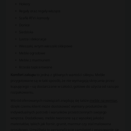
Hokery
Regały oraz regały wiszące
Szafki RTV i komody
Donice
Siedziska
Lustra i dekoracje
Wieszaki, w tym wieszaki sklepowe
Meble ogrodowe
Meble z marmurem
Krzesła tapicerowane
Komfort zakupu
to jedna z głównych wartości sklepu. Meble
przygotowane są w taki sposób, że nie wymagają skręcania przez
kupującego – są dostarczane w całości, gotowe do użycia od razu po
rozpakowaniu.
Wśród oferowanych rozwiązań znajdują się także
meble na wymiar
,
dzięki czemu klient może dostosować wymiary produktów do
indywidualnych potrzeb i warunków przestrzennych swojego
wnętrza. Dodatkowo, meble tworzone są z wysokiej jakości
materiałów, takich jak fornir, granit, marmur czy stal malowana
proszkowo. Umożliwia to personalizację zamówień i wpasowanie się