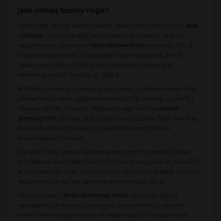
Jakie istnieją kupony Hugle?
Sklep Hugle oferuje swoim klientom atrakcyjne promocje oraz
kody
rabatowe
, które pozwalają zaoszczędzić na zakupach. Jednym z
najgorętszych rabatów jest
kod rabatowy Hugle
o wartości 100 zł,
który można otrzymać za zapisanie się do newslettera. Jest to
idealna opcja dla tych, którzy planują większe zakupy, gdyż
minimalna wartość koszyka to 1500 zł.
W ofercie promocyjnej znajdują się również wyjątkowe okazje takie
jak wyprzedaż mebli, gdzie można znaleźć np. komody czy szafki z
rabatem do 50%. Ponadto, Hügle przyciąga klientów
kodami
promocyjnymi
, oferując stoły z obniżką cen do 50%. Takie okazje są
doskonałe dla osób szukających wysokiej jakości mebli w
korzystniejszych cenach.
Dla tych, którzy szukają bardziej uniwersalnych rozwiązań, sklep
przygotował serię mebli Basic, których ceny zaczynają się już od 675
zł. Natomiast dla osób, które chciałyby obdarować bliskich, idealnym
wyborem może być bon upominkowy o wartości 100 zł.
Aby skorzystać z
kodu rabatowego Hugle
, wystarczy wybrać
odpowiednią promocję i zastosować ją przy realizacji zakupów
online. Oferty takie jak zniżka na meble Basic czy obniżone ceny