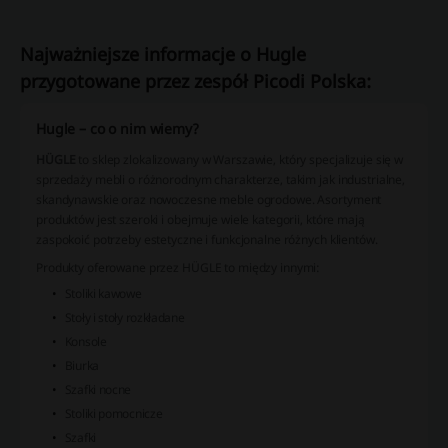
Najważniejsze informacje o Hugle
przygotowane przez zespół Picodi Polska:
Hugle – co o nim wiemy?
HÜGLE
to sklep zlokalizowany w Warszawie, który specjalizuje się w
sprzedaży mebli o różnorodnym charakterze, takim jak industrialne,
skandynawskie oraz nowoczesne meble ogrodowe. Asortyment
produktów jest szeroki i obejmuje wiele kategorii, które mają
zaspokoić potrzeby estetyczne i funkcjonalne różnych klientów.
Produkty oferowane przez HÜGLE to między innymi:
Stoliki kawowe
Stoły i stoły rozkładane
Konsole
Biurka
Szafki nocne
Stoliki pomocnicze
Szafki