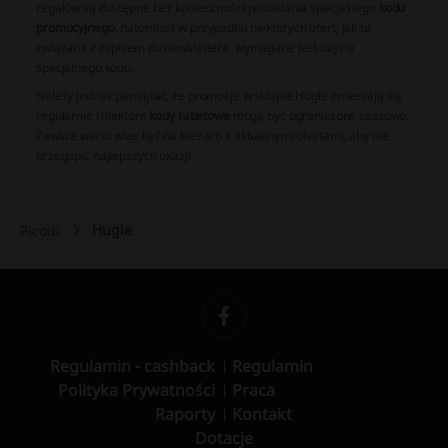
regałów są dostępne bez konieczności posiadania specjalnego
kodu
promocyjnego
, natomiast w przypadku niektórych ofert, jak ta
związana z zapisem do newslettera, wymagane jest użycie
specjalnego kodu.
Należy jednak pamiętać, że promocje w sklepie Hügle zmieniają się
regularnie i niektóre
kody rabatowe
mogą być ograniczone czasowo.
Zawsze warto więc być na bieżąco z aktualnymi ofertami, aby nie
przegapić najlepszych okazji.
Hugle
Picodi
Regulamin - cashback
Regulamin
Polityka Prywatności
Praca
Raporty
Kontakt
Dotacje