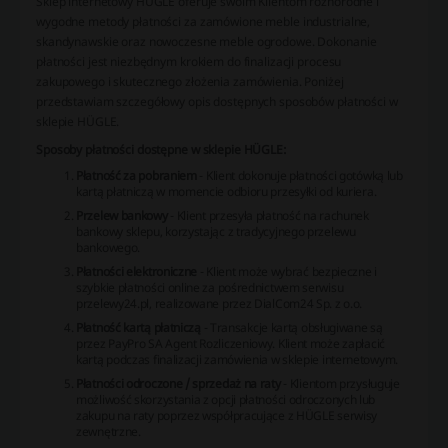
Sklep internetowy HÜGLE oferuje swoim Klientom różnorodne i
wygodne metody płatności za zamówione meble industrialne,
skandynawskie oraz nowoczesne meble ogrodowe. Dokonanie
płatności jest niezbędnym krokiem do finalizacji procesu
zakupowego i skutecznego złożenia zamówienia. Poniżej
przedstawiam szczegółowy opis dostępnych sposobów płatności w
sklepie HÜGLE.
Sposoby płatności dostępne w sklepie HÜGLE:
Płatność za pobraniem
- Klient dokonuje płatności gotówką lub
kartą płatniczą w momencie odbioru przesyłki od kuriera.
Przelew bankowy
- Klient przesyła płatność na rachunek
bankowy sklepu, korzystając z tradycyjnego przelewu
bankowego.
Płatności elektroniczne
- Klient może wybrać bezpieczne i
szybkie płatności online za pośrednictwem serwisu
przelewy24.pl, realizowane przez DialCom24 Sp. z o.o.
Płatność kartą płatniczą
- Transakcje kartą obsługiwane są
przez PayPro SA Agent Rozliczeniowy. Klient może zapłacić
kartą podczas finalizacji zamówienia w sklepie internetowym.
Płatności odroczone / sprzedaż na raty
- Klientom przysługuje
możliwość skorzystania z opcji płatności odroczonych lub
zakupu na raty poprzez współpracujące z HÜGLE serwisy
zewnętrzne.