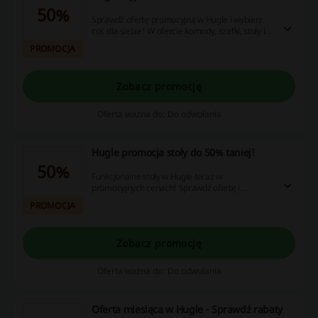
50%
Sprawdź ofertę promocyjną w Hugle i wybierz
coś dla siebie! W ofercie komody, szafki, stoły i
wiele więcej. Nie zwlekaj!
PROMOCJA
Zobacz promocję
Oferta ważna do: Do odwołania
Hugle promocja stoły do 50% taniej!
50%
Funkcjonalne stoły w Hugle teraz w
promocyjnych cenach! Sprawdź ofertę i
zaoszczędź nawet połowę ceny. Nie przegap!
PROMOCJA
Zobacz promocję
Oferta ważna do: Do odwołania
Oferta miesiąca w Hugle - Sprawdź rabaty