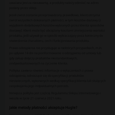
uważana jest za niezawartą, a produkty należy odesłać na adres
podany przez sklep.
Jeżeli zwrot zostanie przeprowadzony prawidłowo, klient otrzyma
zwrot wszystkich dokonanych płatności, w tym kosztów dostawy (z
wyjątkiem dodatkowych kosztów wybranych przez klienta sposobów
dostawy). Klient może być obciążony kosztami zmniejszenia wartości
produktu, jeśli używał go w sposób wykraczający poza konieczny do
stwierdzenia charakteru, cech i funkcjonowania produktu.
Prawo odstąpienia nie przysługuje w niektórych przypadkach, m.in.
po upływie 14 dni na poinformowanie o odstąpieniu od umowy lub
gdy zakup dotyczy produktów niestandardowych,
zindywidualizowanych na życzenie klienta.
Polityka zawiera również informacje o wyłączeniach z prawa
odstąpienia, odnoszące się do specyfikacji produktów
niestatecznych, wykonanych według specyfikacji klienta lub służących
zaspokajaniu jego indywidualnych potrzeb.
Niniejsza polityka jest częścią Regulaminu Sklepu Internetowego i
weszła w życie 21 czerwca 2021 roku.
Jakie metody płatności akceptuje Hugle?