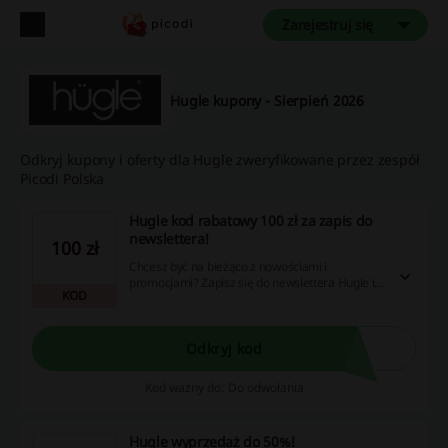
Zarejestruj się
Hugle kupony - Sierpień 2026
Odkryj kupony i oferty dla Hugle zweryfikowane przez zespół
Picodi Polska
Hugle kod rabatowy 100 zł za zapis do
newslettera!
100 zł
Chcesz być na bieżąco z nowościami i
promocjami? Zapisz się do newslettera Hugle i
KOD
odbierz Hugle kod rabatowy 100 zł na zakupy.
Oferta obowiązuje przy zakupach za min. 1500
zł. Sprawdź!
Odkryj kod
Kod ważny do: Do odwołania
Hugle wyprzedaż do 50%!