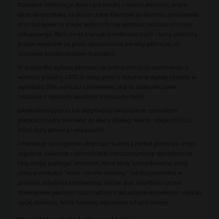
Dokładne informacje dotyczące każdej z metod płatności, w tym
dane do przelewu, są dostarczane Klientowi po złożeniu zamówienia
oraz dostępne na etapie wyboru formy płatności podczas procesu
zakupowego. Rozliczenia transakcji elektronicznych i kartą płatniczą
przeprowadzane są przez upoważnione serwisy płatnicze, co
zapewnia bezpieczeństwo transakcji.
W przypadku wyboru płatności za pobraniem przy zamówieniu o
wartości powyżej 2000 zł, sklep prosi o dokonanie wpłaty zadatku w
wysokości 50% wartości zamówienia. Jest to zabezpieczenie
związane z wysokimi kosztami transportu mebli.
Jakiekolwiek pytania lub wątpliwości związane ze sposobami
płatności można kierować do Biura Obsługi Klienta sklepu HÜGLE,
które służy pomocą i wsparciem.
Informacje szczegółowe dotyczące każdej z metod płatności, w tym
regulacje związane z płatnościami odroczonymi czy sprzedażą na
raty, mogą podlegać zmianom, które będą komunikowane przez
sklep w zakładce "Koszt i termin dostawy" lub bezpośrednio w
procesie składania zamówienia. Ważne jest, aby Klienci przed
dokonaniem płatności zapoznali się z aktualnymi warunkami i wybrali
opcję płatniczą, która najlepiej odpowiada ich potrzebom.