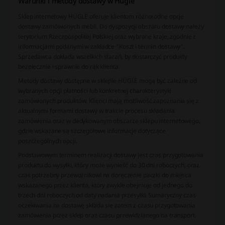
Warunki i metody dostawy w Hugle
Sklep internetowy HÜGLE oferuje klientom różnorodne opcje
dostawy zamówionych mebli. Do dyspozycji obszaru dostawy należy
terytorium Rzeczpospolitej Polskiej oraz wybrane kraje, zgodnie z
informacjami podanymi w zakładce "Koszt i termin dostawy".
Sprzedawca dokłada wszelkich starań, by dostarczyć produkty
bezpiecznie i sprawnie do rąk klienta.
Metody dostawy dostępne w sklepie HÜGLE mogą być zależne od
wybranych opcji płatności lub konkretnej charakterystyki
zamówionych produktów. Klienci mają możliwość zapoznania się z
aktualnymi formami dostawy w trakcie procesu składania
zamówienia oraz w dedykowanym obszarze sklepu internetowego,
gdzie wskazane są szczegółowe informacje dotyczące
poszczególnych opcji.
Podstawowym terminem realizacji dostawy jest czas przygotowania
produktu do wysyłki, który może wynieść do 30 dni roboczych, oraz
czas potrzebny przewoźnikowi na doręczenie paczki do miejsca
wskazanego przez klienta, który zwykle obejmuje od jednego do
trzech dni roboczych od daty nadania przesyłki. Sumaryczny czas
oczekiwania na dostawę składa się zatem z czasu przygotowania
zamówienia przez sklep oraz czasu przewidzianego na transport.