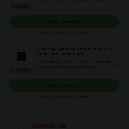
przygotowaliśmy dla Ciebie.
PROMOCJA
Zobacz promocję
Oferta ważna do: Do odwołania
Zapisz się, aby otrzymywać informacje o
produktach i promocjach
Zarejestruj się, aby być na bieżąco z nowinkami!
Bądź na czasie z najnowszymi ofertami i
PROMOCJA
produktami dostosowanymi do Twoich
zainteresowań.
Zobacz promocję
Oferta ważna do: Do odwołania
CASHBACK 1,8%