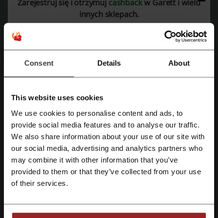
Zarejestruj się i otrzymuj
cashback
w Garett i wielu
Oceń kody rabatowe Garett i pomóż innym użytkownikom wybrać
innych sklepach.
najlepsze oferty.
kontakt Garett:
Garett
Consent
Details
About
Zobacz także podobne kody i promocje
This website uses cookies
Keeper Security
Microsoft Store
Roneberg
We use cookies to personalise content and ads, to
Świat Baterii
Sony Aliexpress
odeo24
Ccleaner
Zarejestruj się przez Facebooka
provide social media features and to analyse our traffic.
Morele.net
AVG i AVAST
We also share information about your use of our site with
our social media, advertising and analytics partners who
Zarejestruj się przez konto Google
Sprawdź najpopularniejsze kupony i oferty
may combine it with other information that you’ve
provided to them or that they’ve collected from your use
Zarejestruj się przez swój e-mail
kod rabatowy Media Expert
OCHNIK kod rabatowy
of their services.
Flaconi kody rabatowe
autoDNA kod rabatowy youtube
adidas kod rabatowy
kody rabatowe Tania Książka