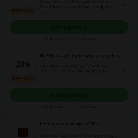
Zyskaj nawet 40% rabatu w naszym Beauty
Outlet! Skorzystaj z wyjątkowych okazji, które
PROMOCJA
umilą Twoje zakupy.
Zobacz promocję
Oferta ważna do: Do odwołania
Do 20% zniżki na smartwatch'e z outletu
20%
Ciesz się aż 20% zniżką na smartwatche w
naszym outlecie! To doskonała okazja, by
zaopatrzyć się w nowoczesny sprzęt w
PROMOCJA
korzystnej cenie.
Zobacz promocję
Oferta ważna do: Do odwołania
Promocja na zestawy od 299 zł
Zamów zestawy już od 299 zł i odkryj, co oferują!