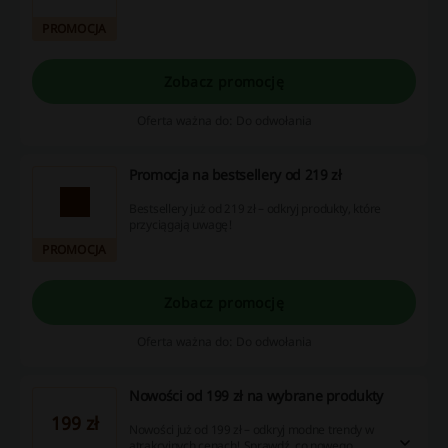
PROMOCJA
Zobacz promocję
Oferta ważna do: Do odwołania
Promocja na bestsellery od 219 zł
Bestsellery już od 219 zł – odkryj produkty, które
przyciągają uwagę!
PROMOCJA
Zobacz promocję
Oferta ważna do: Do odwołania
Nowości od 199 zł na wybrane produkty
199 zł
Nowości już od 199 zł – odkryj modne trendy w
atrakcyjnych cenach! Sprawdź, co nowego