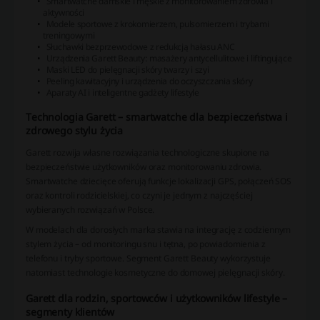
Smartwatche damskie i męskie z monitorowaniem zdrowia i
aktywności
Modele sportowe z krokomierzem, pulsomierzem i trybami
treningowymi
Słuchawki bezprzewodowe z redukcją hałasu ANC
Urządzenia Garett Beauty: masażery antycellulitowe i liftingujące
Maski LED do pielęgnacji skóry twarzy i szyi
Peeling kawitacyjny i urządzenia do oczyszczania skóry
Aparaty AI i inteligentne gadżety lifestyle
Technologia Garett – smartwatche dla bezpieczeństwa i
zdrowego stylu życia
Garett rozwija własne rozwiązania technologiczne skupione na
bezpieczeństwie użytkowników oraz monitorowaniu zdrowia.
Smartwatche dziecięce oferują funkcje lokalizacji GPS, połączeń SOS
oraz kontroli rodzicielskiej, co czyni je jednym z najczęściej
wybieranych rozwiązań w Polsce.
W modelach dla dorosłych marka stawia na integrację z codziennym
stylem życia – od monitoringu snu i tętna, po powiadomienia z
telefonu i tryby sportowe. Segment Garett Beauty wykorzystuje
natomiast technologie kosmetyczne do domowej pielęgnacji skóry.
Garett dla rodzin, sportowców i użytkowników lifestyle –
segmenty klientów