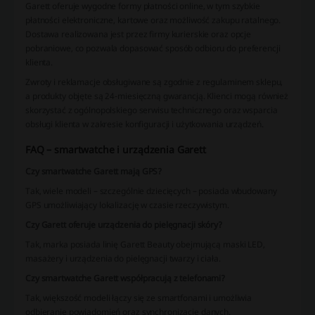
Garett oferuje wygodne formy płatności online, w tym szybkie
płatności elektroniczne, kartowe oraz możliwość zakupu ratalnego.
Dostawa realizowana jest przez firmy kurierskie oraz opcje
pobraniowe, co pozwala dopasować sposób odbioru do preferencji
klienta.
Zwroty i reklamacje obsługiwane są zgodnie z regulaminem sklepu,
a produkty objęte są 24-miesięczną gwarancją. Klienci mogą również
skorzystać z ogólnopolskiego serwisu technicznego oraz wsparcia
obsługi klienta w zakresie konfiguracji i użytkowania urządzeń.
FAQ – smartwatche i urządzenia Garett
Czy smartwatche Garett mają GPS?
Tak, wiele modeli – szczególnie dziecięcych – posiada wbudowany
GPS umożliwiający lokalizację w czasie rzeczywistym.
Czy Garett oferuje urządzenia do pielęgnacji skóry?
Tak, marka posiada linię Garett Beauty obejmującą maski LED,
masażery i urządzenia do pielęgnacji twarzy i ciała.
Czy smartwatche Garett współpracują z telefonami?
Tak, większość modeli łączy się ze smartfonami i umożliwia
odbieranie powiadomień oraz synchronizację danych.