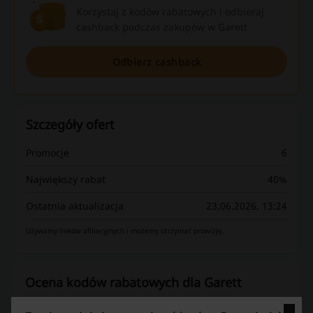
Korzystaj z kodów rabatowych i odbieraj
cashback podczas zakupów w Garett
Odbierz cashback
Szczegóły ofert
Promocje
6
Największy rabat
40%
Ostatnia aktualizacja
23.06.2026, 13:24
Używamy linków afiliacyjnych i możemy otrzymać prowizję.
Ocena kodów rabatowych dla Garett