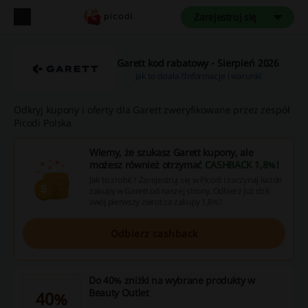
Zarejestruj się
Garett kod rabatowy - Sierpień 2026
Jak to działa?
Informacje i warunki
Odkryj kupony i oferty dla Garett zweryfikowane przez zespół
Picodi Polska
Wiemy, że szukasz Garett kupony, ale
możesz również otrzymać
CASHBACK 1,8%
!
Jak to zrobić? Zarejestruj się w Picodi i zaczynaj każde
zakupy w Garett od naszej strony. Odbierz już dziś
swój pierwszy zwrot za zakupy 1,8%!
Odbierz cashback
Do 40% zniżki na wybrane produkty w
Beauty Outlet
40%