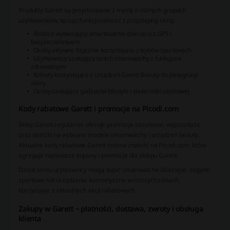
Produkty Garett są projektowane z myślą o różnych grupach
użytkowników, łącząc funkcjonalność z przystępną ceną:
Rodzice wybierający smartwatche dziecięce z GPS i
bezpieczeństwem
Osoby aktywne fizycznie korzystające z trybów sportowych
Użytkownicy szukający tanich smartwatchy z funkcjami
zdrowotnymi
Kobiety korzystające z urządzeń Garett Beauty do pielęgnacji
skóry
Osoby szukające gadżetów lifestyle i elektroniki użytkowej
Kody rabatowe Garett i promocje na Picodi.com
Sklep Garett regularnie oferuje promocje sezonowe, wyprzedaże
oraz obniżki na wybrane modele smartwatchy i urządzeń beauty.
Aktualne kody rabatowe Garett można znaleźć na Picodi.com, które
agreguje najnowsze kupony i promocje dla sklepu Garett.
Dzięki temu użytkownicy mogą kupić smartwatche dziecięce, zegarki
sportowe lub urządzenia kosmetyczne w niższych cenach,
korzystając z aktualnych akcji rabatowych.
Zakupy w Garett – płatności, dostawa, zwroty i obsługa
klienta