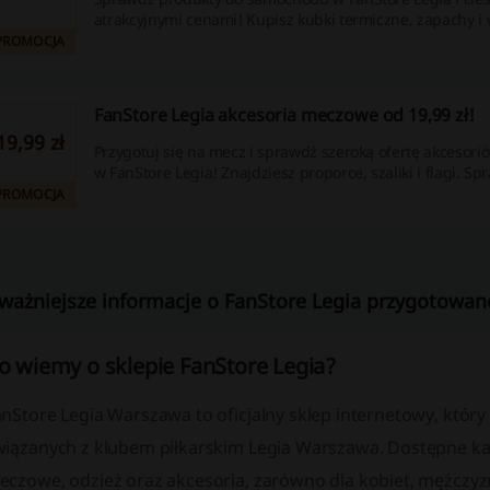
atrakcyjnymi cenami! Kupisz kubki termiczne, zapachy i 
PROMOCJA
FanStore Legia akcesoria meczowe od 19,99 zł!
19,99 zł
Przygotuj się na mecz i sprawdź szeroką ofertę akceso
w FanStore Legia! Znajdziesz proporce, szaliki i flagi. Sp
PROMOCJA
ważniejsze informacje o FanStore Legia przygotowane
o wiemy o sklepie FanStore Legia?
anStore Legia Warszawa to oficjalny sklep internetowy, któr
wiązanych z klubem piłkarskim Legia Warszawa. Dostępne k
czowe, odzież oraz akcesoria, zarówno dla kobiet, mężczyzn, 