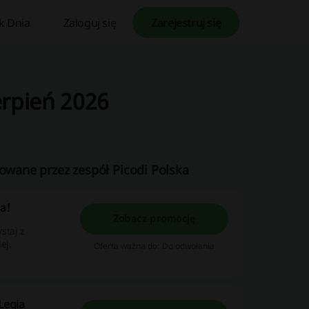
k Dnia
Zaloguj się
Zarejestruj się
erpień 2026
kowane przez zespół Picodi Polska
a!
Zobacz promocję
staj z
ej.
Oferta ważna do: Do odwołania
Legia