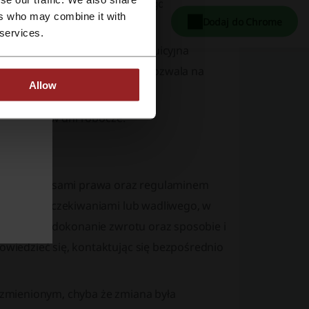
ób logowania oraz sekcja FAQ, gdzie można
ers who may combine it with
Dodaj do Chrome
 services.
 każdego fana klubu. Jego intuicyjna
st przyjazny w użytkowaniu i pozwala na
Allow
 kontaktu w dni robocze.
cymi przepisami prawa oraz regulaminem
e z jego oczekiwaniami lub wadliwego, w
 czasu na dokonanie zwrotu oraz sposobie i
iedzieć się, kontaktując się bezpośrednio
zmienionym, chyba że zmiana była