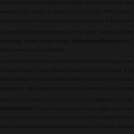
onieczna w ramach zwykłego zarządu. Ważne jest także, aby
owodem jego zakupu w sklepie FanStore Legia. Reklamacja 
na jej podstawie klient zostanie poinformowany o dalszych k
 przypadku dodatkowych pytań dotyczących procesu reklamac
ostępnego adresu e-mail sklepu:
sklep.online@legia.pl
, aby 
ocesie zwrotu lub reklamacji.
 razie niezadowolenia z produktu lub stwierdzenia jego wad,
 obsługą sklepu w celu dokonania zwrotu lub reklamacji w p
lienta dostępna jest w dni powszednie i służy pomocą w cel
wiązanych z zakupionymi produktami w sklepie FanStore Legi
chęcamy do zapoznania się z pełną treścią polityki zwrotów
ymiana towaru"
na stronie sklepu FanStore Legia, gdzie moż
rocesu zwrotów czy też wymiany produktów. Dokładne infor
godne z procedurami wykonanie zwrotu czy złożenie reklamac