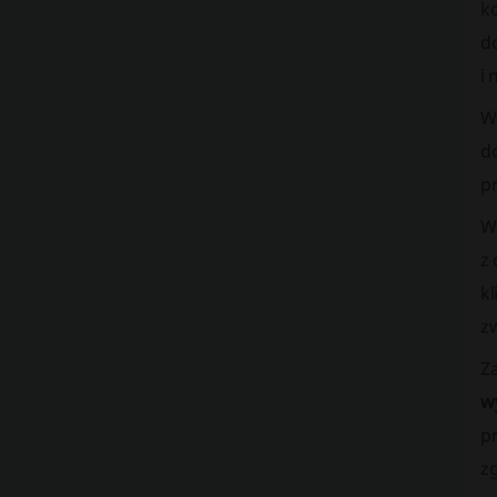
k
d
i 
W
d
pr
W
z
k
z
Za
w
p
z