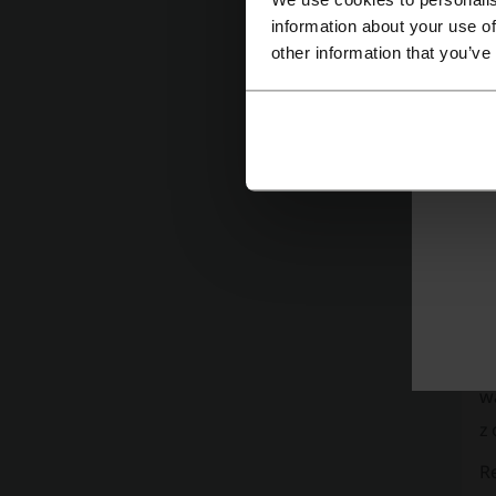
c
information about your use of
z
other information that you’ve
F
st
k
D
J
Z
s
o
w
z 
R