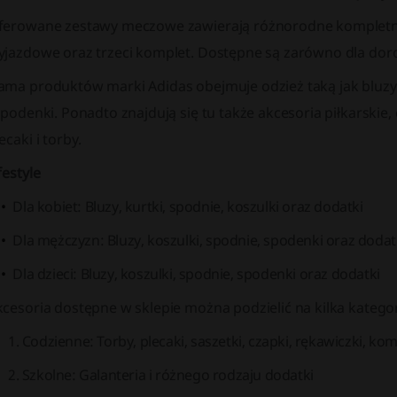
ferowane zestawy meczowe zawierają różnorodne kompletne
jazdowe oraz trzeci komplet. Dostępne są zarówno dla dorosły
ama produktów marki Adidas obejmuje odzież taką jak bluzy, 
spodenki. Ponadto znajdują się tu także akcesoria piłkarskie, cz
ecaki i torby.
festyle
Dla kobiet: Bluzy, kurtki, spodnie, koszulki oraz dodatki
Dla mężczyzn: Bluzy, koszulki, spodnie, spodenki oraz dodat
Dla dzieci: Bluzy, koszulki, spodnie, spodenki oraz dodatki
cesoria dostępne w sklepie można podzielić na kilka kategor
Codzienne: Torby, plecaki, saszetki, czapki, rękawiczki, kom
Szkolne: Galanteria i różnego rodzaju dodatki