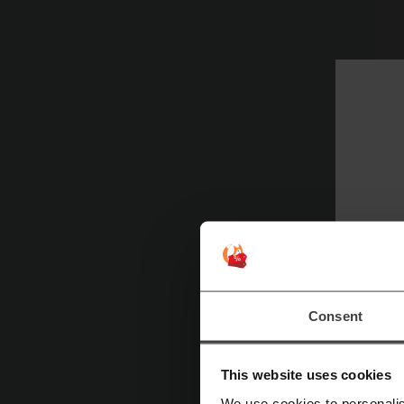
P
F
ar
B
Consent
S
This website uses cookies
K
We use cookies to personalis