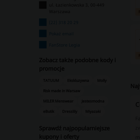
ul. Łazienkowska 3, 00-449
Warszawa
(22) 318 20 29
Pokaż email
FanStore Legia
Zobacz także podobne kody i
promocje
TATUUM
Ekskluzywna
Molly
Naj
Risk made in Warsaw
MILER Menswear
Jestesmodna
C
eButik
Dresslily
Miyazaki
F
Sprawdź najpopularniejsze
z
kupony i oferty
me