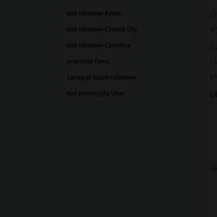
O
kod rabatowy Bytom
wy
kod rabatowy Cinema City
kod rabatowy Carrefour
G
i 
promocja Temu
pl
Lampy.pl kupon rabatowy
kod promocyjny Uber
Li
Ak