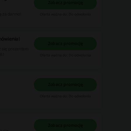
Zobacz promocję
ą za darmo!
Oferta ważna do: Do odwołania
mówienia!
Zobacz promocję
z się prezentem
iś!
Oferta ważna do: Do odwołania
Zobacz promocję
Oferta ważna do: Do odwołania
Zobacz promocję
z się