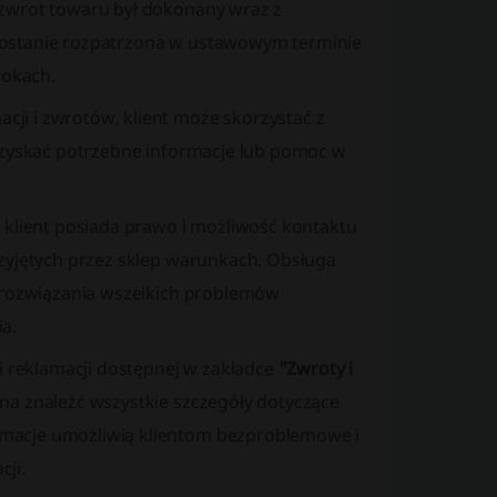
 zwrot towaru był dokonany wraz z
zostanie rozpatrzona w ustawowym terminie
rokach.
ji i zwrotów, klient może skorzystać z
uzyskać potrzebne informacje lub pomoc w
 klient posiada prawo i możliwość kontaktu
rzyjętych przez sklep warunkach. Obsługa
u rozwiązania wszelkich problemów
a.
 i reklamacji dostępnej w zakładce
"Zwroty i
na znaleźć wszystkie szczegóły dotyczące
macje umożliwią klientom bezproblemowe i
ji.