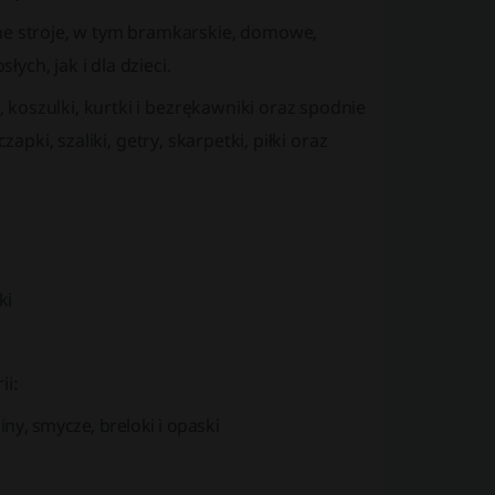
 stroje, w tym bramkarskie, domowe,
ch, jak i dla dzieci.
koszulki, kurtki i bezrękawniki oraz spodnie
apki, szaliki, getry, skarpetki, piłki oraz
ki
ii:
iny, smycze, breloki i opaski