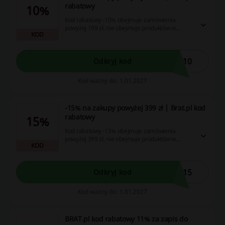
rabatowy
10%
Kod rabatowy -10% obejmuje zamówienia
powyżej 199 zł, nie obejmuje produktów w
KOD
promocji, nie łączy się z innymi rabatami. Aby
obniżyć cenę zamówienia, wprowadź kod
rabatowy w pole "mam kupon rabatowy" w
koszyku, podczas składania zamówienia. Kod
X10
Odkryj kod
wielorazowego użytku.
Kod ważny do: 1.01.2027
-15% na zakupy powyżej 399 zł | Brat.pl kod
rabatowy
15%
Kod rabatowy -15% obejmuje zamówienia
powyżej 399 zł, nie obejmuje produktów w
KOD
promocji, nie łączy się z innymi rabatami. Aby
obniżyć cenę zamówienia, wprowadź kod
rabatowy w pole "mam kupon rabatowy" w
koszyku, podczas składania zamówienia. Kod
X15
Odkryj kod
wielorazowego użytku.
Kod ważny do: 1.01.2027
BRAT.pl kod rabatowy 11% za zapis do