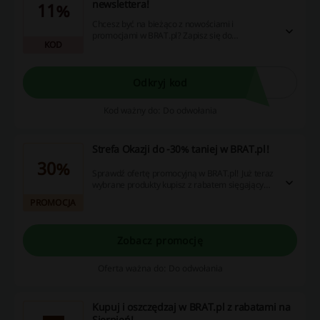
newslettera!
11%
Chcesz być na bieżąco z nowościami i
promocjami w BRAT.pl? Zapisz się do
KOD
newslettera i odbierz BRAT.pl kod rabatowy 11%
na zakupy. Sprawdź!
Odkryj kod
Kod ważny do: Do odwołania
Strefa Okazji do -30% taniej w BRAT.pl!
30%
Sprawdź ofertę promocyjną w BRAT.pl! Już teraz
wybrane produkty kupisz z rabatem sięgającym
nawet 30%. Wybierz coś dla siebie w
PROMOCJA
promocyjnej cenie!
Zobacz promocję
Oferta ważna do: Do odwołania
Kupuj i oszczędzaj w BRAT.pl z rabatami na
Sierpień!