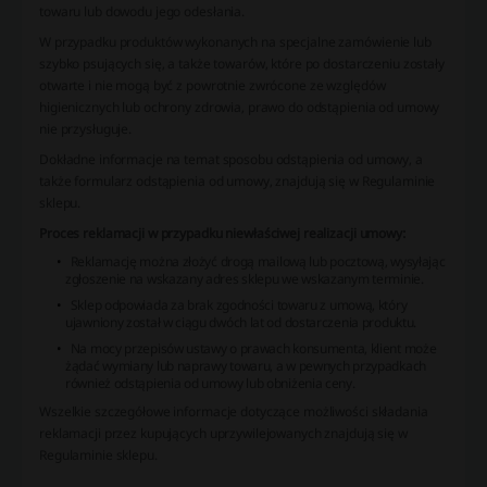
towaru lub dowodu jego odesłania.
W przypadku produktów wykonanych na specjalne zamówienie lub
szybko psujących się, a także towarów, które po dostarczeniu zostały
otwarte i nie mogą być z powrotnie zwrócone ze względów
higienicznych lub ochrony zdrowia, prawo do odstąpienia od umowy
nie przysługuje.
Dokładne informacje na temat sposobu odstąpienia od umowy, a
także formularz odstąpienia od umowy, znajdują się w Regulaminie
sklepu.
Proces reklamacji w przypadku niewłaściwej realizacji umowy:
Reklamację można złożyć drogą mailową lub pocztową, wysyłając
zgłoszenie na wskazany adres sklepu we wskazanym terminie.
Sklep odpowiada za brak zgodności towaru z umową, który
ujawniony został w ciągu dwóch lat od dostarczenia produktu.
Na mocy przepisów ustawy o prawach konsumenta, klient może
żądać wymiany lub naprawy towaru, a w pewnych przypadkach
również odstąpienia od umowy lub obniżenia ceny.
Wszelkie szczegółowe informacje dotyczące możliwości składania
reklamacji przez kupujących uprzywilejowanych znajdują się w
Regulaminie sklepu.