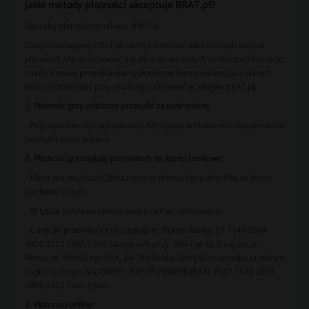
Jakie metody płatności akceptuje BRAT.pl?
Sposoby płatności w sklepie BRAT.pl
Sklep internetowy BRAT.pl oferuje klientom kilka różnych metod
płatności, aby dostosować się do indywidualnych preferencji każdego
z nich. Poniżej przedstawiamy dostępne formy płatności, z których
można skorzystać przy realizacji zamówień w sklepie BRAT.pl:
1. Płatność przy odbiorze przesyłki za pobraniem:
- Przy wyborze tej opcji płatność następuje w momencie dostarczenia
przesyłki przez kuriera.
2. Płatność przedpłatą przelewem na konto bankowe:
- Klient ma możliwość dokonania przelewu bezpośrednio na konto
bankowe sklepu.
- W tytule przelewu należy podać numer zamówienia.
- Dane do przelewu są następujące: Numer konta: 27 1140 2004
0000 3202 7661 5940 Nazwa odbiorcy: BRAT.pl sp. z o.o. sp. k.
Adres: ul. Kilińskiego 66A, 34-700 Rabka-Zdrój W przypadku przelewu
zagranicznego: Kod SWIFT: BREXPLPWMBK IBAN: PL27 1140 2004
0000 3202 7661 5940
3. Płatności online: