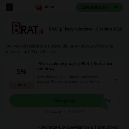
Zarejestruj się
BRAT.pl kody rabatowe - Sierpień 2026
Odkryj kody rabatowe i oferty dla BRAT.pl zweryfikowane
przez zespół Picodi Polska
-5% na zakupy powyżej 99 zł | Brat.pl kod
rabatowy
5%
Kod rabatowy -5% obejmuje zamówienia
powyżej 99 zł, nie obejmuje produktów w
KOD
promocji, nie łączy się z innymi rabatami. Aby
obniżyć cenę zamówienia, wprowadź kod
rabatowy w pole "mam kupon rabatowy" w
koszyku, podczas składania zamówienia. Kod
NX5
Odkryj kod
wielorazowego użytku.
Kod ważny do: 1.01.2027
-10% na zakupy powyżej 199 zł | Brat.pl kod