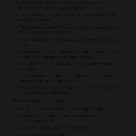
Zdrową żywność taką jak kasze, ryż, makarony, rośliny
strączkowe oraz suszone owoce i warzywa.
Rożnego rodzaju orzechy i bakalie, stanowiące bogate źródło
wartości odżywczych.
Mąki, przyprawy i zioła, które uzupełnią kuchnię o niezbędne
składniki do gotowania i pieczenia.
Kawy i herbaty, zarówno klasyczne, jak i ziołowe, w tym yerba
mate.
Suplementy diety, w tym witaminy, minerały, antyoksydanty oraz
produkty wspomagające układ odpornościowy.
Naturalne słodycze bez dodatku sztucznych konserwantów i
barwników.
Kosmetyki naturalne i akcesoria medyczne, które służą do
pielęgnacji ciała i wspierania zdrowia.
Produkty dla domu, dzieci oraz specjalne sekcje takie jak KETO,
BIO czy produkty bezglutenowe.
Zalety zakupów w sklepie BRAT.pl:
Wysyłka zamówień realizowana jest w ciągu 24 godzin.
Darmowa dostawa przy zamówieniach o wartości
przekraczającej 149 zł.
Korzystne rabaty dla stałych klientów, sięgające do 15%.
Specjalny rabat KDR do 10%.