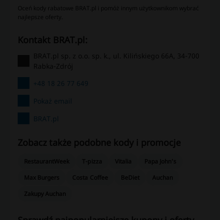
Oceń kody rabatowe BRAT.pl i pomóż innym użytkownikom wybrać
najlepsze oferty.
kontakt BRAT.pl:
BRAT.pl sp. z o.o. sp. k., ul. Kilińskiego 66A, 34-700
Rabka-Zdrój
+48 18 26 77 649
Pokaż email
BRAT.pl
Zobacz także podobne kody i promocje
RestaurantWeek
T-pizza
Vitalia
Papa John's
Max Burgers
Costa Coffee
BeDiet
Auchan
Zakupy Auchan