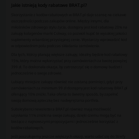
Jakie istnieją kody rabatowe BRAT.pl?
Skorzystanie z kodów rabatowych w BRAT.pl daje szansę na ciekawe
oszczędności podczas zakupów online. Między innymi, dla
miłośników zdrowego stylu życia, dostępny jest kod rabatowy 20% na
zakupy kolagenów marki Colway, co pozwoli kupić te wysokiej jakości
suplementy w bardziej przystępnej cenie. Wystarczy wprowadzić kod
w odpowiednim polu podczas składania zamówienia.
Dla tych, którzy planują większe zakupy, idealny będzie kod rabatowy
15%, który można wykorzystać przy zamówieniach za kwotę powyżej
399 zł. To doskonała okazja, by zatroszczyć się o domowy budżet i
jednocześnie o swoje zdrowie.
Lubiący mniejsze zakupy również nie zostaną pominięci, gdyż przy
zamówieniach za minimum 99 zł dostępny jest kod rabatowy BRAT.pl
oferujący 10% zniżki. Taka oferta to świetny sposób, by zapełnić
swoją domową apteczkę bez nadwyrężania portfela.
Subskrybenci newslettera BRAT.pl również mają możliwość
uzyskania 11% zniżki na swoje zakupy, dzięki czemu mogą być na
bieżąco z najnowszymi propozycjami i jednocześnie korzystać z
kodów rabatowych.
Jeśli poszukujemy jeszcze większych okazji, warto udać się do Strefy