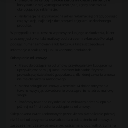
Sklep oferuje usługę
"Szybkie Zwroty dla Ciebie | InPost"
, ale
korzystanie z niej wymaga wcześniejszej zgody pracownika
obsługującego reklamacje.
Reklamację należy składać na adres
reklamacje@brat.pl
, opisując
całą sytuację, najlepiej z dołączonymi zdjęciami uszkodzonego
produktu.
W przypadku braku towaru w przesyłce lub jego uszkodzenia, klient
proszony jest o kontakt mailowy pod adresem
reklamacje@brat.pl
,
podając numer zamówienia lub faktury, a także szczegółowe
informacje o brakującej lub uszkodzonej produktach.
Odstąpienie od umowy:
Prawo do odstąpienia od umowy przysługuje tzw. kupującemu
uprzywilejowanemu, tj. konsumentowi lub osobie fizycznej
prowadzącej działalność gospodarczą, dla której zawarta umowa
nie ma charakteru zawodowego.
Można odstąpić od umowy w terminie 14 dni od otrzymania
towaru, wysyłając oświadczenie o odstąpieniu na adres mailowy
sklepu.
Zwrócony towar należy odesłać na wskazany adres sklepu nie
później niż 14 dni od dnia odstąpienia od umowy.
Sklep dokona zwrotu dokonanych przez klienta płatności nie później
niż 14 dni od otrzymania oświadczenia o odstąpieniu od umowy, z
zastrzeżeniem, że zwrot może być wstrzymany do chwili otrzymania