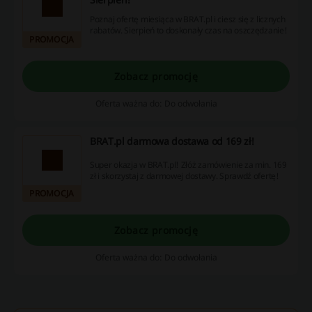
Poznaj ofertę miesiąca w BRAT.pl i ciesz się z licznych
rabatów. Sierpień to doskonały czas na oszczędzanie!
PROMOCJA
Zobacz promocję
Oferta ważna do: Do odwołania
BRAT.pl darmowa dostawa od 169 zł!
Super okazja w BRAT.pl! Złóż zamówienie za min. 169
zł i skorzystaj z darmowej dostawy. Sprawdź ofertę!
PROMOCJA
Zobacz promocję
Oferta ważna do: Do odwołania