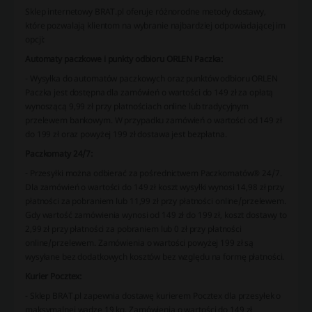
Sklep internetowy BRAT.pl oferuje różnorodne metody dostawy,
które pozwalają klientom na wybranie najbardziej odpowiadającej im
opcji:
Automaty paczkowe i punkty odbioru ORLEN Paczka:
- Wysyłka do automatów paczkowych oraz punktów odbioru ORLEN
Paczka jest dostępna dla zamówień o wartości do 149 zł za opłatą
wynoszącą 9,99 zł przy płatnościach online lub tradycyjnym
przelewem bankowym. W przypadku zamówień o wartości od 149 zł
do 199 zł oraz powyżej 199 zł dostawa jest bezpłatna.
Paczkomaty 24/7:
- Przesyłki można odbierać za pośrednictwem Paczkomatów® 24/7.
Dla zamówień o wartości do 149 zł koszt wysyłki wynosi 14,98 zł przy
płatności za pobraniem lub 11,99 zł przy płatności online/przelewem.
Gdy wartość zamówienia wynosi od 149 zł do 199 zł, koszt dostawy to
2,99 zł przy płatności za pobraniem lub 0 zł przy płatności
online/przelewem. Zamówienia o wartości powyżej 199 zł są
wysyłane bez dodatkowych kosztów bez względu na formę płatności.
Kurier Pocztex:
- Sklep BRAT.pl zapewnia dostawę kurierem Pocztex dla przesyłek o
maksymalnej wadze 19 kg. Zamówienia o wartości do 149 zł