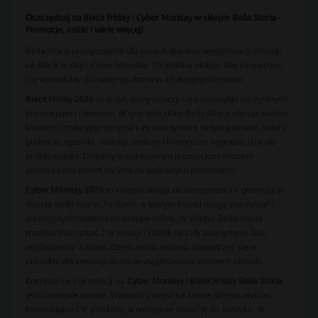
Oszczędzaj na Black Friday i Cyber Monday w sklepie Bella Storia -
Promocje, zniżki i wiele więcej!
Bella Storia przygotowała dla swoich klientów wyjątkowe promocje
na Black Friday i Cyber Monday! To idealna okazja, aby zaopatrzyć
się w produkty dla swojego domu w atrakcyjnych cenach.
Black Friday 2026
to dzień, który kojarzy się z niezwykle korzystnymi
promocjami i rabatami. W tym dniu sklep Bella Storia oferuje swoim
klientom atrakcyjne ceny na cały asortyment, w tym pościele, kołdry,
poduszki, ręczniki, narzuty, zasłony i firany oraz wygodne i trwałe
prześcieradła. Dzięki tym wyjątkowym promocjom, możesz
zaoszczędzić nawet do 50% na wybranych produktach!
Cyber Monday 2026
to kolejna okazja do skorzystania z promocji w
sklepie Bella Storia. To dzień, w którym klienci mogą skorzystać z
atrakcyjnych rabatów na zakupy online. W sklepie Bella Storia
możesz skorzystać z promocji i zniżek na cały asortyment, bez
wychodzenia z domu. Dzięki temu, możesz zaopatrzyć się w
produkty dla swojego domu w wyjątkowo korzystnych cenach.
Korzystanie z promocji na
Cyber Monday i Black Friday Bella Storia
jest niezwykle proste. Wystarczy wejść na stronę sklepu, wybrać
interesujące Cię produkty, a następnie dodać je do koszyka. W