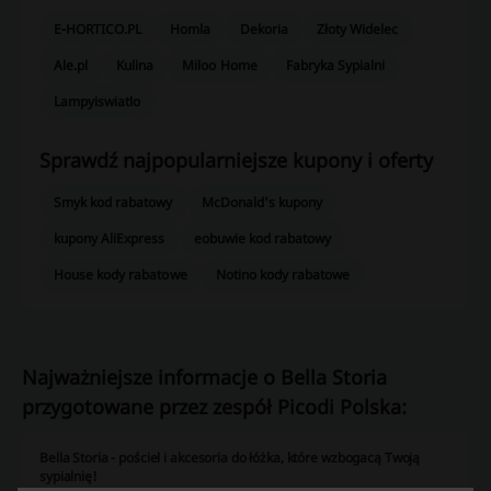
E-HORTICO.PL
Homla
Dekoria
Złoty Widelec
Ale.pl
Kulina
Miloo Home
Fabryka Sypialni
Lampyiswiatlo
Sprawdź najpopularniejsze kupony i oferty
Smyk kod rabatowy
McDonald's kupony
kupony AliExpress
eobuwie kod rabatowy
House kody rabatowe
Notino kody rabatowe
Najważniejsze informacje o Bella Storia
przygotowane przez zespół Picodi Polska:
Bella Storia - pościel i akcesoria do łóżka, które wzbogacą Twoją
sypialnię!