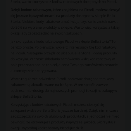
Storia, warto skorzystać z kodów rabatowych dostępnych na Picodi.
Dzięki kodom rabatowym, które znajdziesz na Picodi
,
możesz cieszyć
się jeszcze lepszymi cenami na produkty
dostępne w sklepie Bella
Storia. Niektóre kody rabatowe umożliwiają uzyskanie zniżek nawet
do 30% na wybrane produkty w sklepie. Warto więc korzystać z takiej
okazji, aby zaoszczędzić na swoich zakupach.
Jak skorzystać z kodu rabatowego Picodi w sklepie Bella Storia? To
bardzo proste. Po pierwsze, wybierz interesujący Cię kod rabatowy
na Picodi. Następnie przejdź do sklepu Bella Storia i dodaj produkty
do koszyka. W czasie składania zamówienia wklej kod rabatowy w
pole przeznaczone na ten cel, a cena Twojego zamówienia zostanie
automatycznie skorygowana.
Warto regularnie odwiedzać Picodi, ponieważ dostępne tam kody
rabatowe są aktualizowane na bieżąco. W ten sposób zawsze
będziesz miał dostęp do najnowszych promocji i okazji na zakupy w
sklepie Bella Storia.
Korzystając z kodów rabatowych Picodi, możesz cieszyć się
zakupami w sklepie Bella Storia jeszcze bardziej. Dzięki nim możesz
zaoszczędzić na swoich ulubionych produktach, a jednocześnie mieć
pewność, że otrzymujesz produkty najwyższej jakości. Skorzystaj z
okazji i wypróbuj kod rabatowy Picodi już dziś!