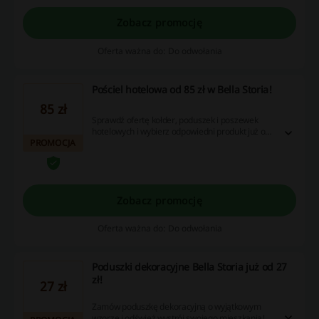
Zobacz promocję
Oferta ważna do: Do odwołania
Pościel hotelowa od 85 zł w Bella Storia!
85 zł
Sprawdź ofertę kołder, poduszek i poszewek
hotelowych i wybierz odpowiedni produkt już od
PROMOCJA
85 zł. W ofercie szeroki wybór modeli. Zamów
już dziś w atrakcyjnej cenie. Cashback nie nalicza
się przy użyciu aplikacji Bella Storia.
Zobacz promocję
Oferta ważna do: Do odwołania
Poduszki dekoracyjne Bella Storia już od 27
zł!
27 zł
Zamów poduszkę dekoracyjną o wyjątkowym
wzorze i odśwież wystrój swojego mieszkania!