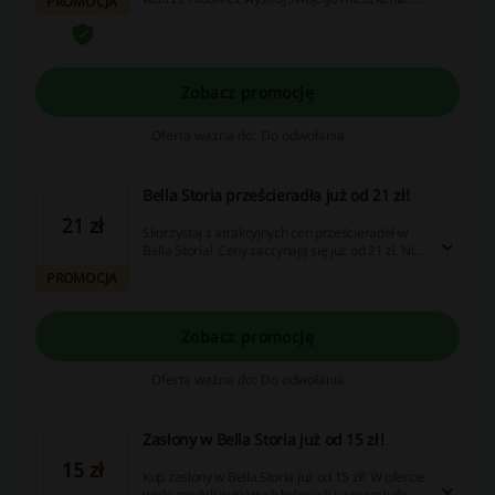
PROMOCJA
Ceny zaczynają się od 27 zł. Cashback nie
nalicza się przy użyciu aplikacji Bella Storia.
Zobacz promocję
Oferta ważna do: Do odwołania
Bella Storia prześcieradła już od 21 zł!
21 zł
Skorzystaj z atrakcyjnych cen prześcieradeł w
Bella Storia! Ceny zaczynają się już od 21 zł. Nie
czekaj i złóż zamówienie już dzis!
PROMOCJA
Zobacz promocję
Oferta ważna do: Do odwołania
Zasłony w Bella Storia już od 15 zł!
15 zł
Kup zasłony w Bella Storia już od 15 zł! W ofercie
wiele modeli w różnych kolorach i wzorach do