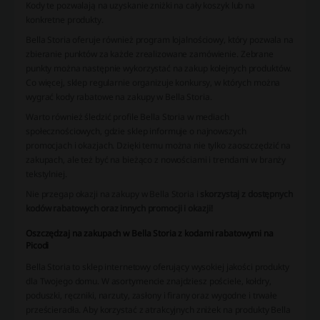
Kody te pozwalają na uzyskanie zniżki na cały koszyk lub na
konkretne produkty.
Bella Storia oferuje również program lojalnościowy, który pozwala na
zbieranie punktów za każde zrealizowane zamówienie. Zebrane
punkty można następnie wykorzystać na zakup kolejnych produktów.
Co więcej, sklep regularnie organizuje konkursy, w których można
wygrać kody rabatowe na zakupy w Bella Storia.
Warto również śledzić profile Bella Storia w mediach
społecznościowych, gdzie sklep informuje o najnowszych
promocjach i okazjach. Dzięki temu można nie tylko zaoszczędzić na
zakupach, ale też być na bieżąco z nowościami i trendami w branży
tekstylniej.
Nie przegap okazji na zakupy w Bella Storia i
skorzystaj z dostępnych
kodów rabatowych oraz innych promocji i okazji!
Oszczędzaj na zakupach w Bella Storia z kodami rabatowymi na
Picodi
Bella Storia to sklep internetowy oferujący wysokiej jakości produkty
dla Twojego domu. W asortymencie znajdziesz pościele, kołdry,
poduszki, ręczniki, narzuty, zasłony i firany oraz wygodne i trwałe
prześcieradła. Aby korzystać z atrakcyjnych zniżek na produkty Bella