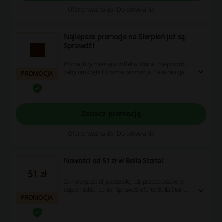
Oferta ważna do: Do odwołania
Najlepsze promocje na Sierpień już są.
Sprawdź!
Poznaj hity miesiąca w Bella Storia i nie pozwól,
żeby umknęła Ci żadna promocja. Taka okazja
PROMOCJA
może się nie powtórzyć!
Zobacz promocję
Oferta ważna do: Do odwołania
Nowości od 51 zł w Bella Storia!
51 zł
Zamów pościel, poszewkę lub prześcieradło w
super niskiej cenie! Sprawdź ofertę Bella Storia
PROMOCJA
już dziś! Ceny zaczynają się od 51 zł. Cashback
nie nalicza się przy użyciu aplikacji Bella Storia.