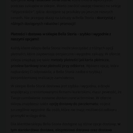
podczas zakupów w sklepie. Warto zwrócić uwagę również na sekcję
"Wyprzedaże", gdzie dostępne są produkty po jeszcze niższych
cenach. Nie przegap okazji na zakupy w Bella Storia i
skorzystaj z
różnych dostępnych rabatów i promocji!
Płatności i dostawa w sklepie Bella Storia - szybko i wygodnie z
naszymi opcjami!
Każdy klient sklepu Bella Storia może skorzystać z różnych opcji
płatności, które zapewniają bezpieczne i wygodne zakupy. W ofercie
sklepu znajdują się takie
metody płatności jak karta płatnicza,
przelew bankowy oraz płatność przy odbiorze
. Wybierz opcję, która
najbardziej Ci odpowiada, a Bella Storia zadba o szybką i
bezproblemową realizację zamówienia.
W sklepie Bella Storia dostawa jest szybka i wygodna, a dzięki
współpracy z renomowanymi firmami kurierskimi, masz pewność, że
Twoje zamówienie zostanie dostarczone w terminie. W ofercie
sklepu znajdziesz także
opcję dostawy do paczkomatu
, co jest
szczególnie wygodne dla osób, które nie mają możliwości odbioru
przesyłki w ciągu dnia.
Dla klientów sklepu Bella Storia dostępne są różne opcje dostawy,
w
tym standardowa dostawa, ekspresowa dostawa oraz dostawa