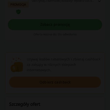
skorzystaj z darmowej dostawy! Wybierz coś dla
PROMOCJA
siebie i zamów już dziś!
Zobacz promocję
Oferta ważna do: Do odwołania
Używaj kodów rabatowych i zbieraj cashback
za zakupy w różnych sklepach
internetowych.
Odbierz cashback
Szczegóły ofert