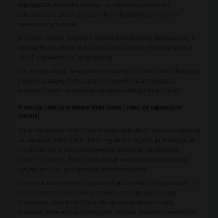
zagraniczna.
Wszystkie przesyłki są starannie pakowane i
zabezpieczone przed uszkodzeniem, aby dotarły do Ciebie w
nienaruszonym stanie.
Jeśli masz pytania dotyczące płatności lub dostawy, skontaktuj się z
obsługą klienta sklepu Bella Storia, która zawsze chętnie pomoże i
udzieli odpowiedzi na Twoje pytania.
Nie przegap okazji na wyjątkowe produkty od Bella Storia! Skorzystaj
z kodów rabatowych dostępnych na picodi i ciesz się jeszcze
lepszymi cenami na produkty dostępne w sklepie Bella Storia!
Promocje i okazje w sklepie Bella Storia - ciesz się najlepszymi
cenami!
Sklep internetowy Bella Storia oferuje wiele okazji do zaoszczędzenia
na zakupach. Właściciele sklepu regularnie organizują promocje, w
trakcie których wiele produktów można kupić po atrakcyjnych
cenach. Co więcej, Bella Storia oferuje swoim klientom darmową
wysyłkę przy zakupach powyżej określonej kwoty.
Na stronie internetowej sklepu znajduje się sekcja "Wyprzedaże", w
której można znaleźć wiele produktów w obniżonych cenach.
Dodatkowo, sklep Bella Storia oferuje swoim klientom kody
rabatowe, które można wykorzystać podczas składania zamówienia.