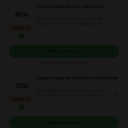
Promocje Bella Storia do -40% taniej!
40%
Zamów pościel obrusy, koce, ręczniki i wiele
więcej produktów ze zniżką sięgającą aż do
PROMOCJA
-40%. W ofercie szeroki wybór modeli! Cashback
nie nalicza się przy użyciu aplikacji Bella Storia.
Zobacz promocję
Oferta ważna do: Do odwołania
Okazje cenowe do -35% taniej w Bella Storia!
35%
Sprawdź ofertę Bella Storia już dziś i zamów
kołdrę, poduszkę lub poszewki taniej do -35%. W
PROMOCJA
ofercie wiele modeli do wyboru.
Zobacz promocję