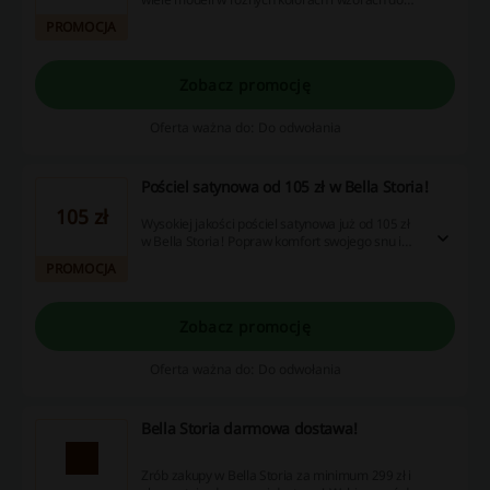
wyboru. Sprawdź już teraz!
PROMOCJA
Zobacz promocję
Oferta ważna do: Do odwołania
Pościel satynowa od 105 zł w Bella Storia!
105 zł
Wysokiej jakości pościel satynowa już od 105 zł
w Bella Storia! Popraw komfort swojego snu i
zamów już dziś. Nie przegap!
PROMOCJA
Zobacz promocję
Oferta ważna do: Do odwołania
Bella Storia darmowa dostawa!
Zrób zakupy w Bella Storia za minimum 299 zł i