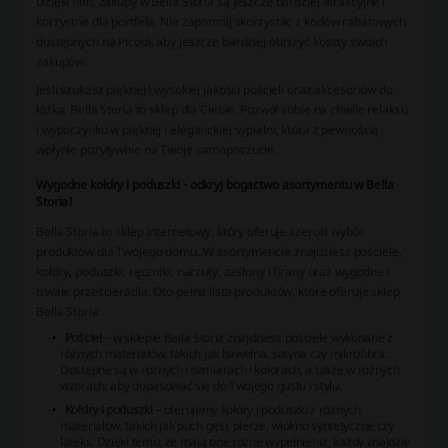
Dzięki nim, zakupy w Bella Storia są jeszcze bardziej atrakcyjne i
korzystne dla portfela. Nie zapomnij skorzystać z kodów rabatowych
dostępnych na Picodi, aby jeszcze bardziej obniżyć koszty swoich
zakupów.
Jeśli szukasz pięknej i wysokiej jakości pościeli oraz akcesoriów do
łóżka, Bella Storia to sklep dla Ciebie. Pozwól sobie na chwile relaksu
i wypoczynku w pięknej i eleganckiej sypialni, która z pewnością
wpłynie pozytywnie na Twoje samopoczucie.
Wygodne kołdry i poduszki - odkryj bogactwo asortymentu w Bella
Storia!
Bella Storia to sklep internetowy, który oferuje szeroki wybór
produktów dla Twojego domu. W asortymencie znajdziesz pościele,
kołdry, poduszki, ręczniki, narzuty, zasłony i firany oraz wygodne i
trwałe prześcieradła. Oto pełna lista produktów, które oferuje sklep
Bella Storia:
Pościel
– w sklepie Bella Storia znajdziesz pościele wykonane z
różnych materiałów, takich jak bawełna, satyna czy mikrofibra.
Dostępne są w różnych rozmiarach i kolorach, a także w różnych
wzorach, aby dopasować się do Twojego gustu i stylu.
Kołdry i poduszki
– oferujemy kołdry i poduszki z różnych
materiałów, takich jak puch gęsi, pierze, włókno syntetyczne czy
lateks. Dzięki temu, że mają one różne wypełnienia, każdy znajdzie