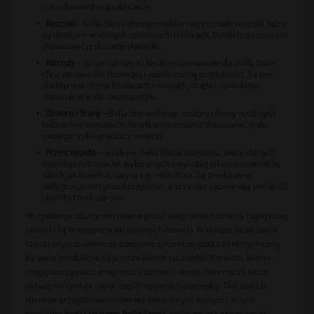
coś odpowiedniego dla siebie.
Ręczniki
– Bella Storia oferuje miękkie i wytrzymałe ręczniki, które
są dostępne w różnych rozmiarach i kolorach. Dzięki temu możesz
dopasować je do swojej łazienki.
Narzuty
– nasze narzuty to idealne rozwiązanie dla osób, które
chcą wprowadzić do swojej sypialni trochę przytulności. Są one
dostępne w różnych kolorach i wzorach, dzięki czemu łatwo
dopasujesz je do swojego stylu.
Zasłony i firany
– Bella Storia oferuje zasłony i firany w różnych
kolorach i materiałach. Dzięki temu możesz dopasować je do
swojego stylu i aranżacji wnętrza.
Prześcieradła
– w sklepie Bella Storia znajdziesz wiele różnych
modeli prześcieradeł, wykonanych z wysokiej jakości materiałów,
takich jak bawełna, satyna czy mikrofibra. Są one łatwe w
pielęgnacji i utrzymaniu czystości, a przy tym zapewniają miękkość
i komfort podczas snu.
Wszystkie produkty oferowane przez sklep Bella Storia są najwyższej
jakości i są dostępne w atrakcyjnych cenach. W sklepie Bella Storia
często organizowane są specjalne promocje, podczas których ceny
na wiele produktów są jeszcze niższe niż zwykle. Ponadto, klienci
mogą skorzystać z programu cashback, dzięki któremu za każde
zakupy otrzymują zwrot części wydanych pieniędzy. Dla stałych
klientów przygotowano również wiele innych korzyści, w tym
specjalne
kody rabatowe Bella Storia
, które można wykorzystać