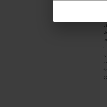
Más
T
L
de
p
as
N
a
f
c