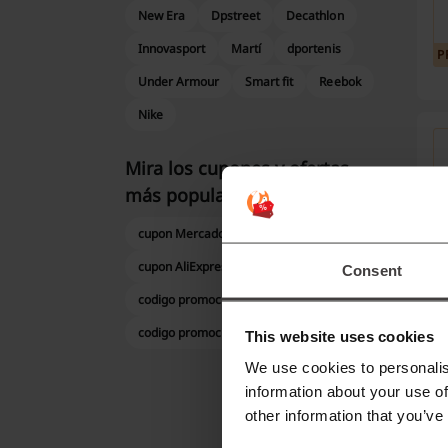
New Era
Dpstreet
Decathlon
Innovasport
Martí
dportenis
P
Under Armour
Smart fit
Reebok
Nike
Mira los cupones y ofertas
más populares
P
cupon Mercado Libre
cupon AliExpress
cupon Samsung
Consent
codigo promocional Telcel
codigo promocional OXXO
This website uses cookies
P
We use cookies to personalis
information about your use of
other information that you’ve