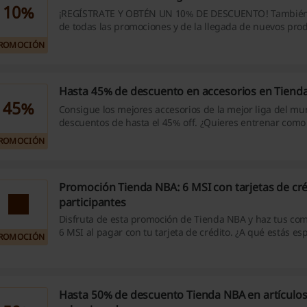
10%
¡REGÍSTRATE Y OBTÉN UN 10% DE DESCUENTO! También 
de todas las promociones y de la llegada de nuevos prod
click!
ROMOCIÓN
Hasta 45% de descuento en accesorios en Tiend
45%
Consigue los mejores accesorios de la mejor liga del m
descuentos de hasta el 45% off. ¿Quieres entrenar como 
superestrellas de la NBA? ¡Consigue todos los accesorios
ROMOCIÓN
favorita!
Promoción Tienda NBA: 6 MSI con tarjetas de cré
participantes
Disfruta de esta promoción de Tienda NBA y haz tus co
6 MSI al pagar con tu tarjeta de crédito. ¿A qué estás e
ROMOCIÓN
¡Disfruta de los descuentos de Tienda NBA ya!
Hasta 50% de descuento Tienda NBA en artículo