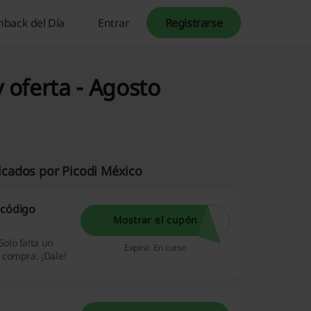
hback del Día
Entrar
Registrarse
oferta - Agosto
icados por Picodi México
 código
Mostrar el cupón
olo falta un
Expira: En curso
 compra. ¡Dale!