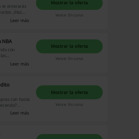
Mostrar la oferta
te enterarás
uctos. ¡Haz
Vence: En curso
Leer más
a NBA
Mostrar la oferta
undo con
las
Vence: En curso
 de tu liga
Leer más
dito
Mostrar la oferta
mpras con hasta
Vence: En curso
sperando?
Leer más
s