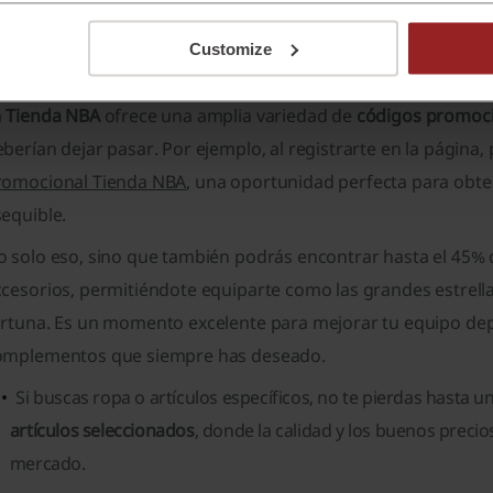
 sobre Tienda NBA:
Customize
ienda NBA códigos promocionales – ¿qué tipos ex
a
Tienda NBA
ofrece una amplia variedad de
códigos promoc
berían dejar pasar. Por ejemplo, al registrarte en la página,
romocional Tienda NBA
, una oportunidad perfecta para obte
equible.
o solo eso, sino que también podrás encontrar
hasta el 45%
ccesorios
, permitiéndote equiparte como las grandes estrella
ortuna. Es un momento excelente para mejorar tu equipo dep
omplementos que siempre has deseado.
Si buscas ropa o artículos específicos, no te pierdas hasta u
artículos seleccionados
, donde la calidad y los buenos precio
mercado.