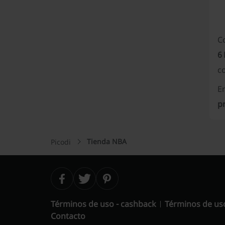
C
6 
c
E
p
Tienda NBA
Picodi
Términos de uso - cashback
Términos de us
Contacto