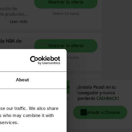
Mostrar la oferta
ección de
Vence: En curso
 de productos
rderlo!
Leer más
nda NBA de
Mostrar la oferta
o usar un
Vence: En curso
About
Mostrar la oferta
¡Instala Picodi en tu
a y recoge tus
navegador y nunca
cio sin costo!
perderás
CASHBACK
!
Vence: En curso
se our traffic. We also share
Añadir a Chrome
ers who may combine it with
 services.