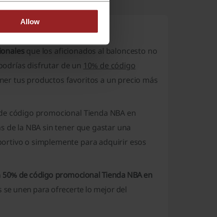
Allow
isten?
ionales
que los aficionados al baloncesto no
 podrías disfrutar de un
10% de código
ner tus productos favoritos a un precio más
 de código promocional Tienda NBA en
s de la NBA sin tener que gastar una
ortivo o simplemente para adquirir esos
n
50% de código promocional Tienda NBA en
s se unen para ofrecerte lo mejor del