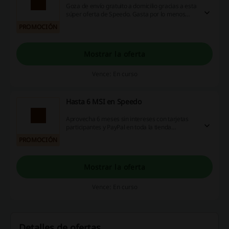
Goza de envío gratuito a domicilio gracias a esta
súper oferta de Speedo. Gasta por lo menos
$1,999 pesos y goza de envío sin costo.
PROMOCIÓN
¡Adelante!
Mostrar la oferta
Vence: En curso
Hasta 6 MSI en Speedo
Aprovecha 6 meses sin intereses con tarjetas
participantes y PayPal en toda la tienda
Speedoo. ¡No te lo pierdas!
PROMOCIÓN
Mostrar la oferta
Vence: En curso
Detalles de ofertas