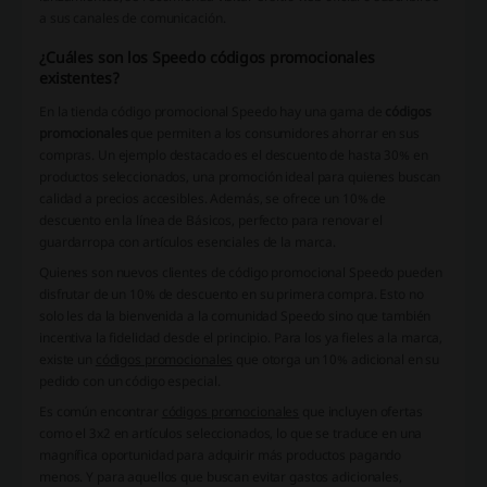
a sus canales de comunicación.
¿Cuáles son los Speedo códigos promocionales
existentes?
En la tienda
código promocional Speedo
hay una gama de
códigos
promocionales
que permiten a los consumidores ahorrar en sus
compras. Un ejemplo destacado es el descuento de hasta 30% en
productos seleccionados, una promoción ideal para quienes buscan
calidad a precios accesibles. Además, se ofrece un 10% de
descuento en la línea de Básicos, perfecto para renovar el
guardarropa con artículos esenciales de la marca.
Quienes son nuevos clientes de
código promocional Speedo
pueden
disfrutar de un 10% de descuento en su primera compra. Esto no
solo les da la bienvenida a la comunidad Speedo sino que también
incentiva la fidelidad desde el principio. Para los ya fieles a la marca,
existe un
códigos promocionales
que otorga un 10% adicional en su
pedido con un código especial.
Es común encontrar
códigos promocionales
que incluyen ofertas
como el 3x2 en artículos seleccionados, lo que se traduce en una
magnífica oportunidad para adquirir más productos pagando
menos. Y para aquellos que buscan evitar gastos adicionales,