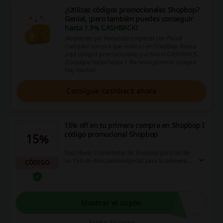
¿Utilizas códigos promocionales Shopbop?
Genial, ¡pero también puedes conseguir
hasta 1.9% CASHBACK
!
¡Regístrate ya! Recuerda empezar con Picodi
cualquier compra que realices en Shopbop. Busca
aquí códigos promocionales y activa el CASHBACK.
¡Consigue hasta hasta 1.9% en tu primera compra
hoy mismo!
Consigue cashback ahora
15% off en tu primera compra en Shopbop I
código promocional Shopbop
15%
Suscríbete a newsletter de Shopbop para recibir
un 15% de descuento especial para tu primera
CÓDIGO
compra en esta tienda online. ¡No esperes más!
Mostrar el cupón
Expira: En curso