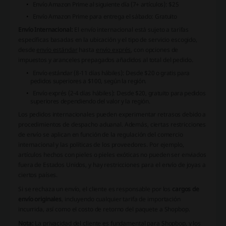
Envío Amazon Prime al siguiente día (7+ artículos): $25
Envío Amazon Prime para entrega el sábado: Gratuito
Envío Internacional:
El envío internacional está sujeto a tarifas
específicas basadas en la ubicación y el tipo de servicio escogido,
desde
envío estándar
hasta
envío exprés
, con opciones de
impuestos y aranceles prepagados añadidos al total del pedido.
Envío estándar (8-11 días hábiles): Desde $20 o gratis para
pedidos superiores a $100, según la región.
Envío exprés (2-4 días hábiles): Desde $20, gratuito para pedidos
superiores dependiendo del valor y la región.
Los pedidos internacionales pueden experimentar
retrasos debido a
procedimientos de despacho aduanal
. Además, ciertas
restricciones
de envío
se aplican en función de la regulación del comercio
internacional y las políticas de los proveedores. Por ejemplo,
artículos hechos con pieles o pieles exóticas no pueden ser enviados
fuera de Estados Unidos, y hay restricciones para el envío de joyas a
ciertos países.
Si se rechaza un envío, el cliente es responsable por los
cargos de
envío originales
, incluyendo cualquier tarifa de importación
incurrida, así como el costo de retorno del paquete a Shopbop.
Nota:
La
privacidad del cliente
es fundamental para Shopbop, y los