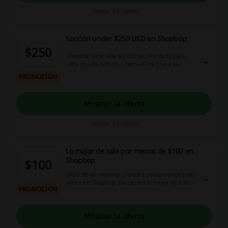
Vence: En curso
Sección under $250 USD en Shopbop
$250
Shopbop tiene una sección acomodada para
cada tipo de bolsillo. Checa el link y ve a la
sección under $250 USD, donde todas ninguna
PROMOCIÓN
de las prendas superará los $250 USD.
Accesorios, maquillajes y prendas te esperan
con los precios más bajos de la tienda.
Mostrar la oferta
Vence: En curso
Lo mejor de sale por menos de $100 en
Shopbop
$100
Goza de las mejores prendas online comprando
ahora en Shopbop. Encuentra lo mejor de sale
PROMOCIÓN
por menos de $100 USD. ¡Haz click!
Mostrar la oferta