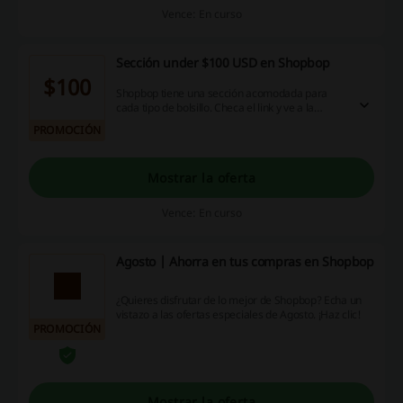
Vence: En curso
Sección under $100 USD en Shopbop
$100
Shopbop tiene una sección acomodada para
cada tipo de bolsillo. Checa el link y ve a la
sección under $100 USD, donde todas ninguna
PROMOCIÓN
de las prendas superará los $100 USD.
Accesorios, maquillajes y prendas te esperan
con los precios más bajos de la tienda.
Mostrar la oferta
Vence: En curso
Agosto | Ahorra en tus compras en Shopbop
¿Quieres disfrutar de lo mejor de Shopbop? Echa un
vistazo a las ofertas especiales de Agosto. ¡Haz clic!
PROMOCIÓN
Mostrar la oferta