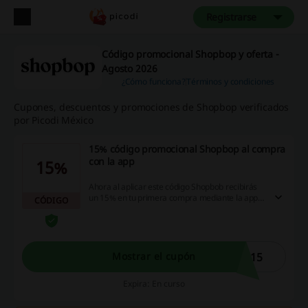
Registrarse
Código promocional Shopbop y oferta -
Agosto 2026
¿Cómo funciona?
Términos y condiciones
Cupones, descuentos y promociones de Shopbop verificados
por Picodi México
15% código promocional Shopbop al compra
con la app
15%
Ahora al aplicar este código Shopbob recibirás
un 15% en tu primera compra mediante la app.
CÓDIGO
¿Vas a perdértelo? ¡Haz click y consigue el
ahorro!
P15
Mostrar el cupón
Expira: En curso