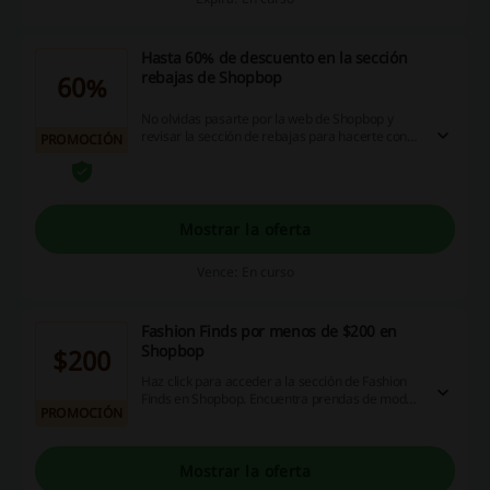
Hasta 60% de descuento en la sección
rebajas de Shopbop
60%
No olvidas pasarte por la web de Shopbop y
revisar la sección de rebajas para hacerte con
PROMOCIÓN
un nuevo outfit o renovar tu armario mientras
ahorras unos pesos. Esta semana podrás
encontrar un descuento hasta del 60% en todos
los artículos seleccionados de la sección,
prendas, accesorios y zapatos te esperan ahora
Mostrar la oferta
un 35% más barato.
Vence: En curso
Fashion Finds por menos de $200 en
Shopbop
$200
Haz click para acceder a la sección de Fashion
Finds en Shopbop. Encuentra prendas de moda
PROMOCIÓN
por menos de $200 USD. ¿Qué esperas?
Mostrar la oferta