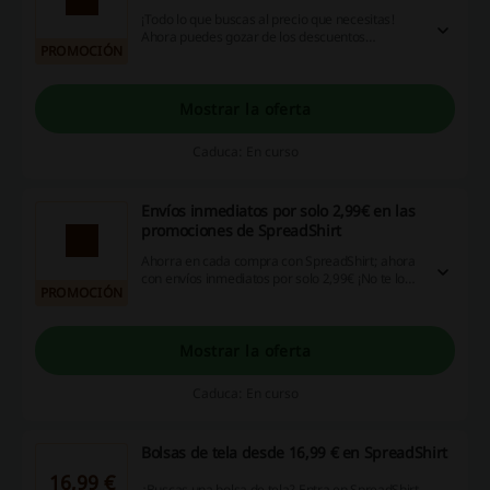
¡Todo lo que buscas al precio que necesitas!
Ahora puedes gozar de los descuentos
PROMOCIÓN
imperdibles de este Agosto. ¡Dale!
Mostrar la oferta
Caduca: En curso
Envíos inmediatos por solo 2,99€ en las
promociones de SpreadShirt
Ahorra en cada compra con SpreadShirt; ahora
con envíos inmediatos por solo 2,99€ ¡No te lo
PROMOCIÓN
pierdas y ahorra en cada compra pagando
menos!
Mostrar la oferta
Caduca: En curso
Bolsas de tela desde 16,99 € en SpreadShirt
16,99 €
¿Buscas una bolsa de tela? Entra en SpreadShirt