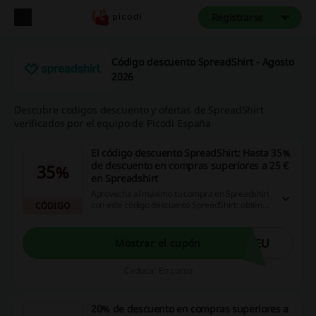
Registrarse
Código descuento SpreadShirt - Agosto
2026
Descubre codigos descuento y ofertas de SpreadShirt
verificados por el equipo de Picodi España
El código descuento SpreadShirt: Hasta 35%
de descuento en compras superiores a 25 €
35%
en Spreadshirt
Aprovecha al máximo tu compra en Spreadshirt
con este código descuento SpreadShirt: obtén
CÓDIGO
hasta un 35% de rebaja en pedidos superiores a
25 €. ¡Entra ya!
5EU
Mostrar el cupón
Caduca: En curso
20% de descuento en compras superiores a