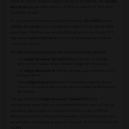
hasta un 35% de rebaja al gastar más de 25 €. Además, hay
codigos
descuento
que permiten ahorrar un 20% al superar los 30 € en el
carrito de compra.
Para aquellos interesados en moda femenina,
SpreadShirt
ofrece
codigos descuento
de un 30% de descuento en la sección de ropa
para mujer. Mientras que para pedidos generales de más de 20 €,
hay varios
codigos descuento
de un 20% disponibles en distintos
momentos del año.
Algunos ejemplos específicos de codigos descuento incluyen
:
Un
código descuento SpreadShirt
para obtener un 25% de
descuento en toda la tienda durante rebajas de temporada.
Un
código descuento
de 20% en compras que excedan los 20 €
en SpreadShirt.
Otro
código descuento
brinda el mismo porcentaje de ahorro
pero con la condición de ser aplicado en la validación de la cesta
de compra.
Además de estos
codigos descuento
,
SpreadShirt
lanza
promociones especiales con descuentos directos, como el 10% de
descuento para grupos al comprar 6 prendas o más, y ofertas
exclusivas para suscriptores de newsletters con precios especiales
en artículos como bolsas de tela y la colección de Harry Potter desde
16,99 €.