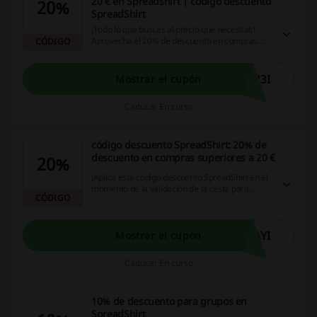
20 € en Spreadshirt | código descuento
20%
SpreadShirt
¡Todo lo que buscas al precio que necesitas!
Aprovecha el 20% de descuento en compras
CÓDIGO
superiores a 20 € en Spreadshirt. Aplica el
cupón y goza de tus compras. ¡Dale!
23I
Mostrar el cupón
Caduca: En curso
código descuento SpreadShirt: 20% de
descuento en compras superiores a 20 €
20%
¡Aplica este código descuento SpreadShirt en el
momento de la validación de la cesta para
CÓDIGO
obtener precios con descuento! Oferta válida
por tiempo limitado. ¡Dale!
AYI
Mostrar el cupón
Caduca: En curso
10% de descuento para grupos en
SpreadShirt