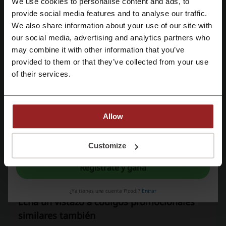
We use cookies to personalise content and ads, to
Regístrate con Facebook
Códigos promocionales
5
provide social media features and to analyse our traffic.
We also share information about your use of our site with
Mejor Descuento
35%
our social media, advertising and analytics partners who
Regístrate con Google
may combine it with other information that you’ve
Última actualización
1/8/26, 7:00
provided to them or that they’ve collected from your use
Regístrate con el correo electrónico
of their services.
Clasificación de códigos de descuento para
SpreadShirt
Allow
Calificación promedio: 3.98, basada en 451 votos
Al registrarse, confirma haber leído y aceptado "
Términos y condiciones
" y la
"
Política de privacidad.
"
Customize
Datos de contacto SpreadShirt:
Regístrate y gana
SpreadShirt
¿Ya tienes una cuenta Picodi?
Entrar
Echa un vistazo a códigos promocionales
similares también