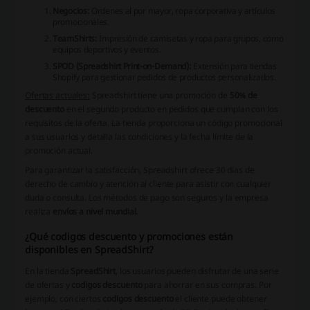
Negocios:
Ordenes al por mayor, ropa corporativa y artículos
promocionales.
TeamShirts:
Impresión de camisetas y ropa para grupos, como
equipos deportivos y eventos.
SPOD (Spreadshirt Print-on-Demand):
Extensión para tiendas
Shopify para gestionar pedidos de productos personalizados.
Ofertas actuales:
Spreadshirt tiene una promoción de
50% de
descuento
en el segundo producto en pedidos que cumplan con los
requisitos de la oferta. La tienda proporciona un código promocional
a sus usuarios y detalla las condiciones y la fecha límite de la
promoción actual.
Para garantizar la satisfacción, Spreadshirt ofrece
30 días de
derecho de cambio
y atención al cliente para asistir con cualquier
duda o consulta. Los métodos de pago son seguros y la empresa
realiza
envíos a nivel mundial
.
¿Qué codigos descuento y promociones están
disponibles en SpreadShirt?
En la tienda
SpreadShirt
, los usuarios pueden disfrutar de una serie
de ofertas y
codigos descuento
para ahorrar en sus compras. Por
ejemplo, con ciertos
codigos descuento
el cliente puede obtener