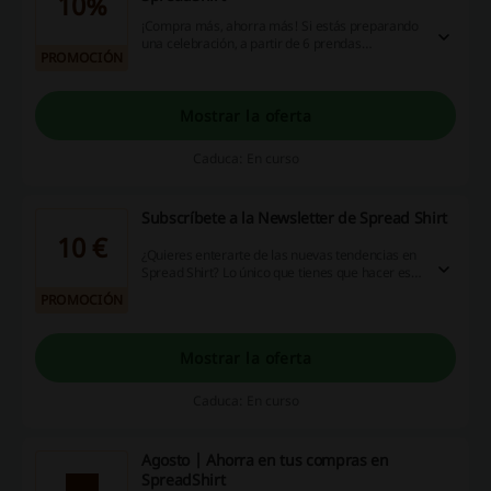
10%
¡Compra más, ahorra más! Si estás preparando
una celebración, a partir de 6 prendas
PROMOCIÓN
descuenta un 10% del total de tu compra, y
cuanto más compres, más descuento obtienes.
Mostrar la oferta
Caduca: En curso
Subscríbete a la Newsletter de Spread Shirt
10 €
¿Quieres enterarte de las nuevas tendencias en
Spread Shirt? Lo único que tienes que hacer es
dejar tu correo en la página de Spread Shirt
PROMOCIÓN
para ver lo que te está esperando. ¿Te apetece?
¡Imprime camisetas personalizadas al mejor
precio! desde solo 10€
Mostrar la oferta
Caduca: En curso
Agosto | Ahorra en tus compras en
SpreadShirt