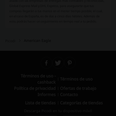
aliado con las empresas de entregas más confiables y reconocidas,
Global Express Mail y DHL Express, para asegurarte que tus
compras llegarán a tus manos en el menor tiempo posible, el cual,
en el caso de España, es de dos a cinco días hábiles. Además de
esto, podrás hacer un seguimiento en tiempo real a tu pedido.
American Eagle
Picodi
Términos de uso -
Términos de uso
cashback
Política de privacidad
Ofertas de trabajo
Informes
Contacto
Lista de tiendas
Categorías de tiendas
Descarga Picodi en tu dispositivo móvil