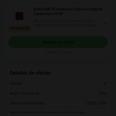
Envío GRATIS American Eagle en compras
superiores a $100
¡Ahorra en los gastos de envío con American
Eagle! Entra en la web y disfruta de la entrega
PROMOCIÓN
completamente gratuita en pedidos superiores
a $100. ¡No esperes más, haz clic ya!
Mostrar la oferta
Caduca: En curso
Detalles de ofertas
Ofertas
6
Mejor Descuento
50%
Última actualización
1/8/26, 7:00
Usamos enlaces de afiliados y podemos recibir una comisión.