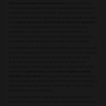
el 60 % en una amplia variedad de prendas
de todas sus líneas y
marcas, los cuales siempre se están renovando y podrás encontrar
actualizados en CuponesDescuentos. Pensando en tu economía, y
gracias a las posibilidades que ofrece la compra de productos online,
estos
cupones descuento y promociones se encuentran agrupados
en distintas áreas del portal web, por un lado, en la categoría
«Liquidación», la cual verás en la parte superior del home; así
mismo, en cada una de las categorías restantes, excepto Regalos,
encontrarás un área de descuentos acorde con tus búsquedas.
El catálogo online de American Eagle Outfitters pone a tu disposición
todos los productos que la marca ofrece y otros que se han diseñado
de forma exclusiva para la venta por Internet, los cuales, como
verás, son más de los que te imaginas. Esto se traduce en la
posibilidad de encontrar cualquier prenda o accesorio que quieras
renovar de tu
guardarropa
, ya sean
camisas elegantes
,
zapatos
deportivos
o
ropa interior
con la garantía de que cada artículo de la
marca ha pasado por un proceso de diseño y confección cuidadoso y
realizado por expertos, para que, cuando lo uses, sientas que, por
donde pases, marcas la diferencia.
American Eagle Outfitters sabe muy bien que, en la actualidad, el
tiempo es un recurso muy valioso, más cuando se trata de comprar