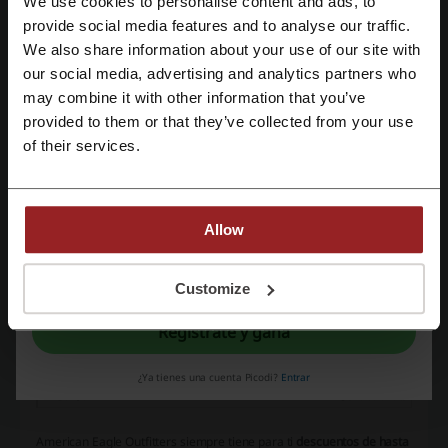
We use cookies to personalise content and ads, to
Regístrate con Facebook
provide social media features and to analyse our traffic.
We also share information about your use of our site with
our social media, advertising and analytics partners who
Regístrate con Google
may combine it with other information that you’ve
provided to them or that they’ve collected from your use
Regístrate con el correo electrónico
of their services.
La tienda ofrece productos para hombres y mujeres, y cuenta con
marcas propias que se especializan en el diseño y la producción de
jeans y ropa interior femenina. Todo esto compone un amplio
Allow
catálogo, siempre a la moda, en el que podrás encontrar la prenda
que se ajusta a tu estilo, o al de alguien especial a quien quieres
Al registrarse, confirma haber leído y aceptado "
Términos y condiciones
" y la
"
Política de privacidad.
"
Customize
darle un excelente regalo.
Regístrate y gana
¿Ya tienes una cuenta Picodi?
Entrar
American Eagle Outfitters siempre tiene para ti
descuentos de hasta