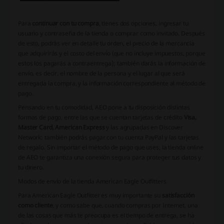
Para
continuar con tu compra
, tienes dos opciones, ingresar tu
usuario y contraseña de la tienda o comprar como invitado. Después
de esto, podrás ver en detalle tu orden, el precio de la mercancía
que adquirirás y el costo del envío (que no incluye impuestos, porque
estos los pagarás a contraentrega); también darás la información de
envío, es decir, el nombre de la persona y el lugar al que será
entregada la compra, y la información correspondiente al método de
pago.
Pensando en tu comodidad, AEO pone a tu disposición distintas
formas de pago, entre las que se cuentan tarjetas de crédito
Visa,
Master Card, American Express
y las agrupadas en Discover
Network; también podrás pagar con tu cuenta PayPal y las tarjetas
de regalo. Sin importar el método de pago que uses, la tienda online
de AEO te garantiza una conexión segura para proteger tus datos y
tu dinero.
Modos de envío de la tienda American Eagle Outfitters
Para American Eagle Outfitter es muy importante su
satisfacción
como cliente
, y como sabe que, cuando compras por Internet, una
de las cosas que más te preocupa es el tiempo de entrega, se ha