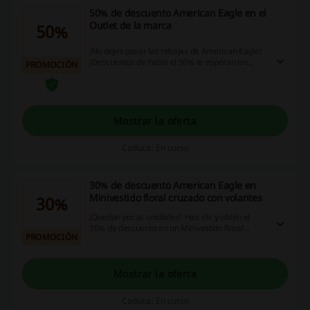
50% de descuento American Eagle en el
Outlet de la marca
50%
¡No dejes pasar las rebajas de American Eagle!
¡Descuentos de hasta el 50% te esperan en
PROMOCIÓN
miles de artículos! ¿De verdad te las vas a
perder? ¡Haz click!
Mostrar la oferta
Caduca: En curso
30% de descuento American Eagle en
Minivestido floral cruzado con volantes
30%
¡Quedan pocas unidades! Haz clic y obtén el
30% de descuento en un Minivestido floral
PROMOCIÓN
cruzado con volantes. ¡Date prisa!
Mostrar la oferta
Caduca: En curso