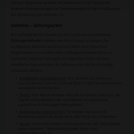
Domain-Registrare weltweit und bietet auch eine Vielzahl von
anderen Dienstleistungen im Zusammenhang mit dem Aufbau und
der Verwaltung von Websites an.
GoDaddy – Zahlungsarten
Bei GoDaddy können Kunden je nach Land aus verschiedenen
Zahlungsmethoden
wählen, um ihren Einkauf zu tätigen. Die
verfügbaren Optionen variieren und bieten eine Vielzahl an
Möglichkeiten, von traditionellen Zahlungsmethoden bis hin zu
modernen, digitalen Lösungen. Im Folgenden finden Sie eine
detaillierte Übersicht über die Zahlungsarten, die bei GoDaddy
unterstützt werden.
Kreditkarten und Debitkarten
: Visa, MasterCard, American
Express (Amex), Discover, JCB und Diner's Club International sind
akzeptierte Kartenmarken.
PayPal
: Eine weit verbreitete Methode für Online-Zahlungen, die
Zugriff auf Bankkonten oder Kreditkarten ermöglicht und
zusätzlichen Schutz gegen Betrug bietet.
Elektronische Schecks (ACH)
: Für Kunden mit einem US-
Bankkonto besteht die Möglichkeit, über ihr Konto zu bezahlen.
Klarna
: Bietet verschiedene Zahlungsoptionen wie "Jetzt kaufen,
später bezahlen", Ratenzahlung sowie Sofort- und
Lastschrifteinzüge an.