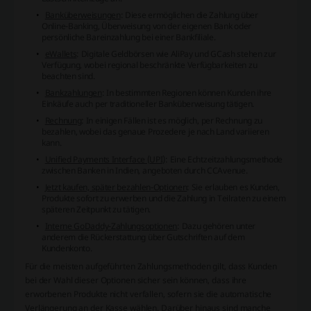
Banküberweisungen
: Diese ermöglichen die Zahlung über
Online-Banking, Überweisung von der eigenen Bank oder
persönliche Bareinzahlung bei einer Bankfiliale.
eWallets
: Digitale Geldbörsen wie AliPay und GCash stehen zur
Verfügung, wobei regional beschränkte Verfügbarkeiten zu
beachten sind.
Bankzahlungen
: In bestimmten Regionen können Kunden ihre
Einkäufe auch per traditioneller Banküberweisung tätigen.
Rechnung
: In einigen Fällen ist es möglich, per Rechnung zu
bezahlen, wobei das genaue Prozedere je nach Land variieren
kann.
Unified Payments Interface (UPI)
: Eine Echtzeitzahlungsmethode
zwischen Banken in Indien, angeboten durch CCAvenue.
Jetzt kaufen, später bezahlen-Optionen
: Sie erlauben es Kunden,
Produkte sofort zu erwerben und die Zahlung in Teilraten zu einem
späteren Zeitpunkt zu tätigen.
Interne GoDaddy-Zahlungsoptionen
: Dazu gehören unter
anderem die Rückerstattung über Gutschriften auf dem
Kundenkonto.
Für die meisten aufgeführten Zahlungsmethoden gilt, dass Kunden
bei der Wahl dieser Optionen sicher sein können, dass ihre
erworbenen Produkte nicht verfallen, sofern sie die automatische
Verlängerung an der Kasse wählen. Darüber hinaus sind manche