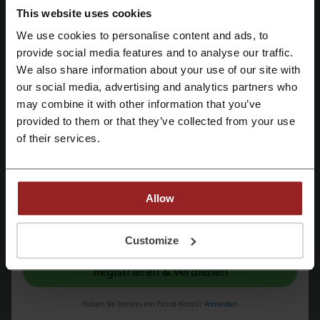
This website uses cookies
BERLET
digitalo
Overnightprints
Anker
We use cookies to personalise content and ads, to
MacTrade
Mit Facebook registrieren
provide social media features and to analyse our traffic.
We also share information about your use of our site with
Sieh dir die beliebtesten Gutscheine und
our social media, advertising and analytics partners who
Mit Google-Konto registrieren
Angebote an
may combine it with other information that you’ve
provided to them or that they’ve collected from your use
H&M Rabatt
Samsung Gutscheincode
Mit E-Mail-Adresse registrieren
of their services.
fleurop Gutschein
Farfetch Gutscheincode
Wolt Gutscheincode
DEFSHOP Rabattcode
Allow
Mit der Registrierung bestätigen Sie, dass Sie die
Nutzungsbedingungen
und die
Mehr über GoDaddy:
Datenschutz
gelesen und akzeptiert haben.
Customize
Registrieren & verdienen
Was wissen wir über GoDaddy?
GoDaddy ist ein Unternehmen, das sich auf Domainregistrierung
Haben Sie bereits ein Picodi-Konto?
Anmelden
und Webhosting-Dienste spezialisiert hat. Es ist eine der größten