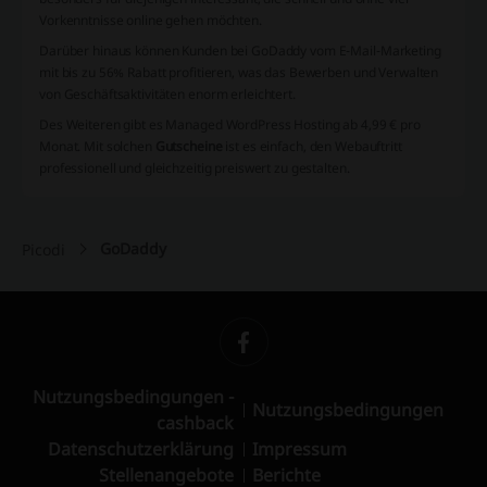
Vorkenntnisse online gehen möchten.
Darüber hinaus können Kunden bei GoDaddy vom E-Mail-Marketing
mit bis zu 56% Rabatt profitieren, was das Bewerben und Verwalten
von Geschäftsaktivitäten enorm erleichtert.
Des Weiteren gibt es Managed WordPress Hosting ab 4,99 € pro
Monat. Mit solchen
Gutscheine
ist es einfach, den Webauftritt
professionell und gleichzeitig preiswert zu gestalten.
GoDaddy
Picodi
Nutzungsbedingungen -
Nutzungsbedingungen
cashback
Datenschutzerklärung
Impressum
Stellenangebote
Berichte