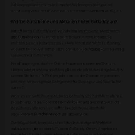
Zahlungsoptionen nur in bestimmten Währungen oder nur bei
Anmeldung von einer IP-Adresse in bestimmten Ländern verfügbar.
Welche Gutscheine und Aktionen bietet GoDaddy an?
Aktuell bietet GoDaddy eine Vielzahl von interessanten Angeboten
und
Gutscheinen
, die Kunden beim Einkauf nutzen können. So
erhalten Sie beispielsweise bis zu 44% Rabatt auf Website-Hosting,
wodurch Online-Auftritte professionell und gleichzeitig kostengünstig
realisiert werden können.
Für all diejenigen, die ihre Online-Präsenz mit einer .de-Domain
starten oder erweitern möchten, gibt es ein attraktives Angebot. Hier
können Sie für nur 0,99 € pro Jahr eine solche Domain registrieren,
was eine hervorragende Gelegenheit für Einsteiger und Sparfüchse
darstellt.
Wenn es um Sicherheit geht, bietet GoDaddy SSL-Zertifikate ab 70 €
pro Jahr an, um die Sicherheit der Webseite und das Vertrauen der
Besucher zu stärken. Eine solide Investition, die durch die
angebotenen
Gutscheine
noch attraktiver wird.
Die Möglichkeit, innerhalb einer Stunde eine eigene Webseite
aufzubauen, gibt es ebenfalls beim GoDaddy. Dieses Angebot ist
besonders für diejenigen interessant, die schnell und ohne viel