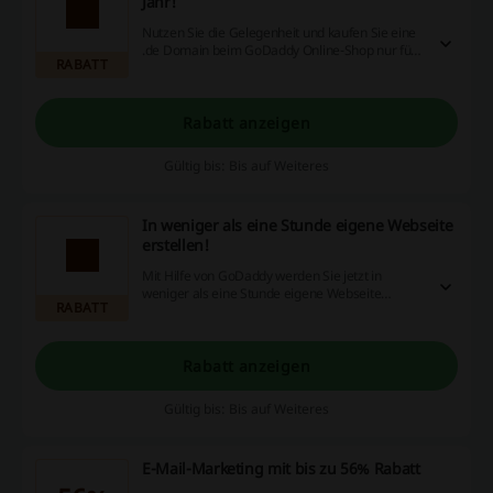
Jahr!
Nutzen Sie die Gelegenheit und kaufen Sie eine
.de Domain beim GoDaddy Online-Shop nur für
RABATT
0,99 € pro Jahr!
Rabatt anzeigen
Gültig bis: Bis auf Weiteres
In weniger als eine Stunde eigene Webseite
erstellen!
Mit Hilfe von GoDaddy werden Sie jetzt in
weniger als eine Stunde eigene Webseite
RABATT
erstellen können. Entdecken Sie die
Möglichkeiten von GoDaddy.
Rabatt anzeigen
Gültig bis: Bis auf Weiteres
E-Mail-Marketing mit bis zu 56% Rabatt