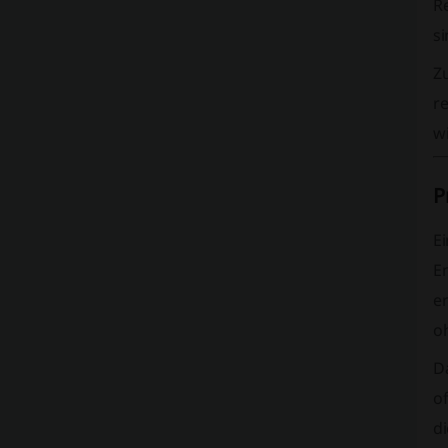
Re
s
Z
r
w
P
Ei
E
e
o
D
of
di