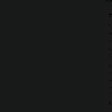
E
Ev
M
v
E
Qu
D
ei
ve
u
B