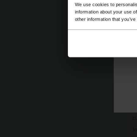
We use cookies to personalis
information about your use of
other information that you’ve
Je
w
W
Di
F
z
I