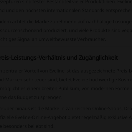
zepturen sind fester Bestandteil vieler Produktlinien. Eveline 
ind und den höchsten internationalen Standards entspreche
udem achtet die Marke zunehmend auf nachhaltige Lösung
essourcenschonend produziert, und viele Produkte sind vegan
ichtiges Signal an umweltbewusste Verbraucher.
reis-Leistungs-Verhältnis und Zugänglichkeit
n zentraler Vorteil von Eveline ist das ausgezeichnete Preis-
nd-Marken sehr teuer sind, bietet Eveline hochwertige Kosme
rmöglicht es einem breiten Publikum, von modernen Formeln 
hne das Budget zu sprengen.
arüber hinaus ist die Marke in zahlreichen Online-Shops, Dr
fizielle Eveline-Online-Angebot bietet regelmäßig exklusive A
e besonders beliebt sind.