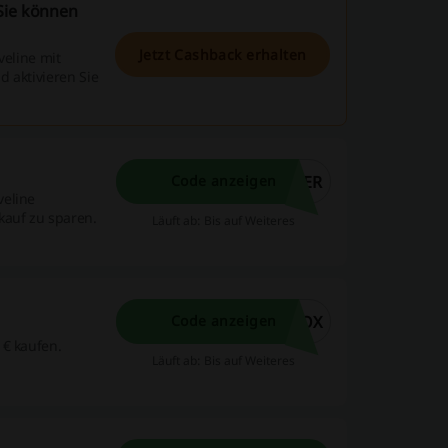
Sie können
Jetzt Cashback erhalten
veline mit
 aktivieren Sie
MER
Code anzeigen
veline
kauf zu sparen.
Läuft ab: Bis auf Weiteres
BOX
Code anzeigen
1€ kaufen.
Läuft ab: Bis auf Weiteres