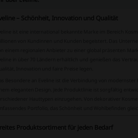
veline – Schönheit, Innovation und Qualität
eline ist eine international bekannte Marke im Bereich Kosme
illionen von Kundinnen und Kunden begeistert. Das Untern
on einem regionalen Anbieter zu einer global präsenten Mark
veline in über 70 Ländern erhältlich und genießen das Vertr
alität, Innovation und faire Preise legen.
as Besondere an Eveline ist die Verbindung von modernster 
nem eleganten Design. Jede Produktlinie ist sorgfältig entwic
rschiedener Hauttypen einzugehen. Von dekorativer Kosmetik 
mfassendes Portfolio, das Schönheit und Wohlbefinden glei
reites Produktsortiment für jeden Bedarf