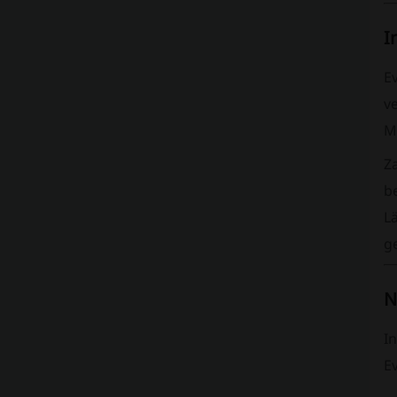
I
E
ve
M
Z
be
L
g
N
I
E