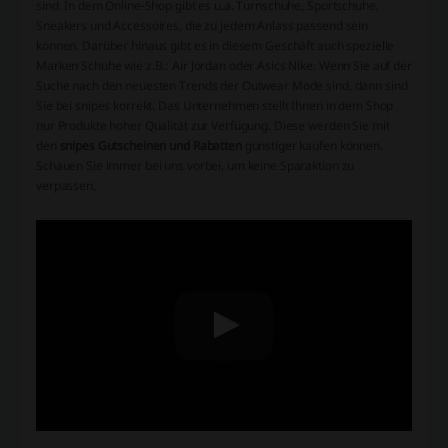
sind. In dem Online-Shop gibt es u.a. Turnschuhe, Sportschuhe,
Sneakers und Accessoires, die zu jedem Anlass passend sein
können. Darüber hinaus gibt es in diesem Geschäft auch spezielle
Marken Schuhe wie z.B.: Air Jordan oder Asics Nike. Wenn Sie auf der
Suche nach den neuesten Trends der Outwear Mode sind, dann sind
Sie bei snipes korrekt. Das Unternehmen stellt Ihnen in dem Shop
nur Produkte hoher Qualität zur Verfügung. Diese werden Sie mit
den
snipes Gutscheinen und Rabatten
günstiger kaufen können.
Schauen Sie immer bei uns vorbei, um keine Sparaktion zu
verpassen.