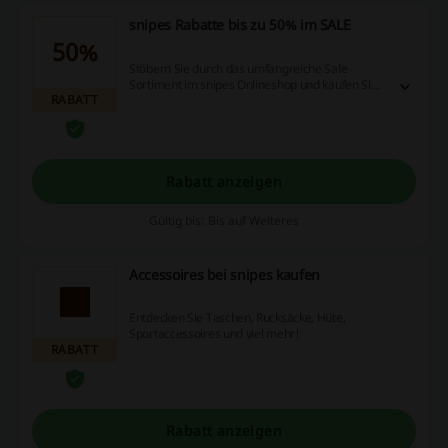
snipes Rabatte bis zu 50% im SALE
50%
Stöbern Sie durch das umfangreiche Sale
Sortiment im snipes Onlineshop und kaufen Sie
RABATT
viele Produkte zu günstigen Preisen.
Rabatt anzeigen
Gültig bis: Bis auf Weiteres
Accessoires bei snipes kaufen
Entdecken Sie Taschen, Rucksäcke, Hüte,
Sportaccessoires und viel mehr!
RABATT
Rabatt anzeigen