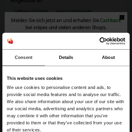
Lufthansa Gutschein
pixum Gutscheincode
Melden Sie sich jetzt an und erhalten Sie
Cashback
heine Gutschein
Saturn Aktionscode
bei snipes und vielen anderen Shops.
Kinguin Rabattcode
Thalia Rabattcode
Consent
Details
About
Mehr über snipes:
Ihre Lieblings Outfit bei Snipes
This website uses cookies
Bei snipes werden Sie nicht nur trendy Schuhe der bekanntesten
Marken finden können, aber auch die einzigartige Streetwear,
We use cookies to personalise content and ads, to
Accessoires und Taschen. Der Online-Shop liebt Sneakers und
Mit Facebook registrieren
provide social media features and to analyse our traffic.
Streetwear. Wenn Sie solche Outfits auch mögen, dann wird Ihnen
We also share information about your use of our site with
bestimmt die große Produktauswahl gefallen. Überzeugen Sie sich
our social media, advertising and analytics partners who
Mit Google-Konto registrieren
selbst und besuchen Sie schon jetzt den snipes Online-Shop. Schon
may combine it with other information that you’ve
heute können Sie einen
spipes Gutschein oder Rabatt nutzen
und
während Online Shopping bares Geld sparen. Nutzen Sie die Spar-
provided to them or that they’ve collected from your use
Mit E-Mail-Adresse registrieren
Möglichkeiten.
of their services.