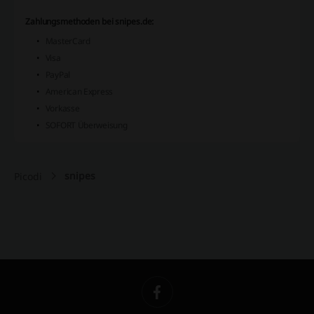
Zahlungsmethoden bei snipes.de:
MasterCard
Visa
PayPal
American Express
Vorkasse
SOFORT Überweisung
snipes
Picodi