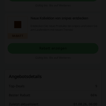
Gültig bis: Bis auf Weiteres
Neue Kollektion von snipes entdecken
Entdecken Sie neue Produkte bei snipes und seien Sie
am Laufendem mit neuen Trends!
RABATT
Rabatt anzeigen
Gültig bis: Bis auf Weiteres
Angebotsdetails
Top-Deals
9
Bester Rabatt
66%
Zuletzt aktualisiert
01.08.26, 06:00