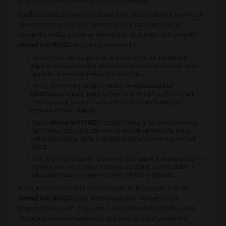
těšit se z výrazného snížení cen u svých nákupů.
Například existuje ověřené
slevové kódy
, které poskytuje okamžitou
slevu 10 % na nezlevněné položky. Stačí přidat tento kód do
nákupního košíku a sleva se okamžitě projeví, takže nakupování v
slevový kód VEMZU
je chytré a ekonomické.
Zákazníci se mohou ponořit do slev až 60 % na interiérové
doplňky a nábytek, což je ideální čas na osvěžení domova nebo
upgrade na tento vyhledávaný kus nábytku.
Pro ty, kteří hledají módní nabídky, nabízí
slevový kód
VEMZU
slevové kódy
, který snižuje ceny až o 60 %, čímž nabízí
možnost ulovit poslední kusy nebo zboží druhé kvality na
bezkonkurenční náklady.
Navíc
slevový kód VEMZU
nezapomíná ani na věrné zákazníky,
kteří mohou těžit z lukrativního věrnostního programu, který
odměňuje kredity, dárky a výdělky prostřednictvím doporučení
přátel.
Aby byly úspory završeny,
slevové kódy
zahrnují dopravu zdarma
u objednávek nad určitou hodnotu, což zajistí, že celý zážitek z
nakupování bude co nejefektivnější z hlediska nákladů.
Pro ty, kteří promeškali předchozí prodeje, nezoufejte, protože
slevový kód VEMZU
často představuje nové
slevové kódy
a
propagační akce. Ať už se jedná o sezónní osvěžení šatníku nebo
celkovou proměnu domácnosti, tyto slevy vám jistě poskytnou