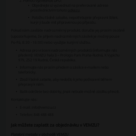
Pomocí vyzvednutí DPD:
Objednejte si vyzvednutí na preferované adrese
prostřednictvím tohoto
odkazu
.
Položku řádně zabalte, nepotřebujete přepravní štítek,
kurýr ji bude mít připravenou po příjezdu.
Pokud nám zasíláte nadrozměrný produkt, doručte jej prosím osobně
(upozorňujeme, že příjem nadrozměrných zásilek je možný pouze
Po-Pá, 8:30 - 16:00) nebo využijte kurýrní službu.
Adresa pro vrácení nadrozměrných produktů (informujte nás
předem): VEMZU hala 3 – Prologis Park Praha-Rudná, K Vypichu
979, 252 19 Rudná, Česká republika.
Informujte nás prosím předem o zásilce e-mailem nebo
telefonicky.
Zboží řádně zabalte, aby nedošlo k jeho poškození během
přepravy k nám.
Balík odešlete bez dobírky, jinak nebude možné zásilku převzít.
Kontaktujte nás:
E-mail: info@vemzu.cz
Telefon: 848 488 488
Jak můžete zaplatit za objednávku v VEMZU?
Platební metody v obchodě VEMZU