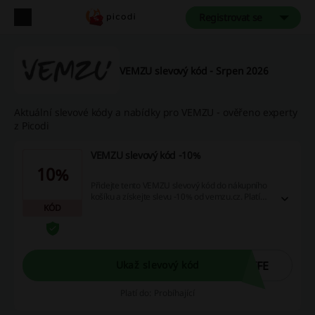
Registrovat se
VEMZU slevový kód - Srpen 2026
Aktuální slevové kódy a nabídky pro VEMZU - ověřeno experty
z Picodi
VEMZU slevový kód -10%
10%
Přidejte tento VEMZU slevový kód do nákupního
košíku a získejte slevu -10% od vemzu.cz. Platí
KÓD
pro nezlevněné zboží.
IFE
Ukaž slevový kód
Platí do: Probíhající