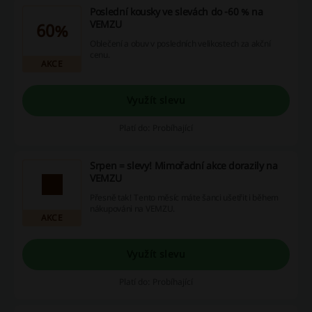
Poslední kousky ve slevách do -60 % na
VEMZU
60%
Oblečení a obuv v posledních velikostech za akční
cenu.
AKCE
Využít slevu
Platí do: Probíhající
Srpen = slevy! Mimořadní akce dorazily na
VEMZU
Přesně tak! Tento měsíc máte šanci ušetřit i během
nákupováni na VEMZU.
AKCE
Využít slevu
Platí do: Probíhající