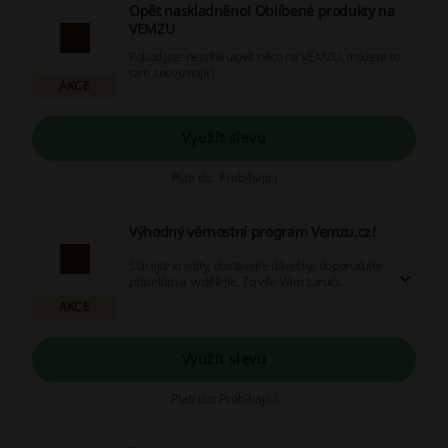
Opět naskladněno! Oblíbené produkty na
VEMZU
Pokud jste nestihli ulovit něco na VEMZU, můžete to
tam znovu najít!
AKCE
Využít slevu
Platí do: Probíhající
Výhodný věrnostní program Vemzu.cz!
Sbírejte kredity, dostávejte dárečky, doporučujte
přátelům a vydělejte. To vše Vám zaručí
věrnostní program vemzu.cz, jehož podmínky si
AKCE
můžete přečíst v detailu.
Využít slevu
Platí do: Probíhající