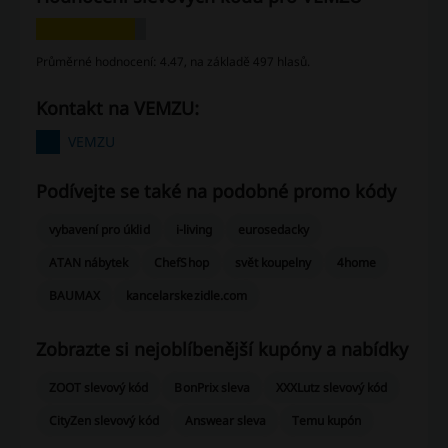
Průměrné hodnocení: 4.47, na základě 497 hlasů.
Kontakt na VEMZU:
VEMZU
Podívejte se také na podobné promo kódy
vybavení pro úklid
i-living
eurosedacky
ATAN nábytek
ChefShop
svět koupelny
4home
BAUMAX
kancelarskezidle.com
Zobrazte si nejoblíbenější kupóny a nabídky
ZOOT slevový kód
BonPrix sleva
XXXLutz slevový kód
CityZen slevový kód
Answear sleva
Temu kupón