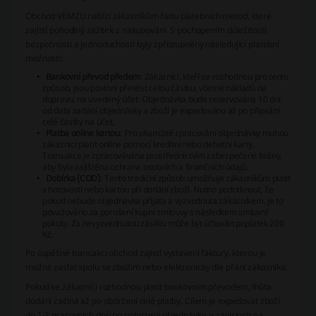
Obchod VEMZU nabízí zákazníkům řadu platebních metod, které
zajistí pohodlný zážitek z nakupování. S pochopením důležitosti
bezpečnosti a jednoduchosti byly zpřístupněny následující platební
možnosti:
Bankovní převod předem
: Zákazníci, kteří se rozhodnou pro tento
způsob, jsou povinni převést celou částku, včetně nákladů na
dopravu, na uvedený účet. Objednávka bude rezervována 10 dní
od data zadání objednávky a zboží je expedováno až po připsání
celé částky na účet.
Platba online kartou
: Pro okamžité zpracování objednávky mohou
zákazníci platit online pomocí kreditní nebo debetní karty.
Transakce je zpracovávána prostřednictvím zabezpečené brány,
aby byla zajištěna ochrana osobních a finančních údajů.
Dobírka (COD)
: Tento tradiční způsob umožňuje zákazníkům platit
v hotovosti nebo kartou při dodání zboží. Nutno podotknout, že
pokud nebude objednávka přijata a vyzvednuta zákazníkem, je to
považováno za porušení kupní smlouvy s následkem smluvní
pokuty. Za nevyzvednutou zásilku může být účtován poplatek 200
Kč.
Po úspěšné transakci obchod zajistí vystavení faktury, kterou je
možné zaslat spolu se zbožím nebo elektronicky dle přání zákazníka.
Pokud se zákazníci rozhodnou platit bankovním převodem, lhůta
dodání začíná až po obdržení celé platby. Cílem je expedovat zboží
do 1-3 pracovních dnů po potvrzení objednávky, v závislosti na