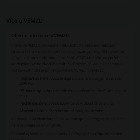
Více o VEMZU
Obecné informace o VEMZU
Vítejte ve
VEMZU
, současné maloobchodní destinaci nabízející
širokou škálu produktů, které uspokojí různé potřeby. Od stylového
nábytku až po trendy módní oblečení, VEMZU má vše, co potřebujete
ke zlepšení svého životního stylu. S důrazem na kvalitu a cenovou
dostupnost můžete při nakupování u VEMZU očekávat:
Doprava zdarma:
Využijte dopravu zdarma u objednávek nad
2500 Kč.
Záruka ceny:
Nakupujte s důvěrou s vědomím, že získáte nejlepší
cenu.
Rychlé doručení:
Své skladové položky obdržíte do 3 dnů.
Vrácení zdarma:
Klid s bezproblémovým vrácením.
V případě jakýchkoli dotazů nás kontaktujte na
info@vemzu.cz
nebo
nám zavolejte na
848 488 488
.
Sezónní výprodeje:
Objevte náš zlevněný výběr a užijte si sezónní