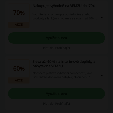
Nakupujte výhodně na VEMZU do -70%
70%
Využijte šanci a nakupte poslední kusy nebo
produkty s lehkými chybami se slevami až 70%.
Pro maximalizaci svých úspor využijte cashback,
AKCE
promo kódy nebo kupónové slevy - Klikněte a
objevte své možnosti hned teď!
Využít slevu
Platí do: Probíhající
Sleva až -60 % na interiérové doplňky a
nábytek na VEMZU
60%
Nechcete platit za vybavení domácnosti, jako
jsou bytové doplňky a nábytek, plnou cenu?
AKCE
Objemte luxus bez naprázdno vyprázdněné
peněženky díky skvělým výprodejům na
vemzu.cz, kde k tomu můžete využít aktuální
cashbackové nabídky a promo kódy pro ještě
Využít slevu
větší úspory. Stačí jedno kliknutí a můžete začít
šetřit hned teď!
Platí do: Probíhající