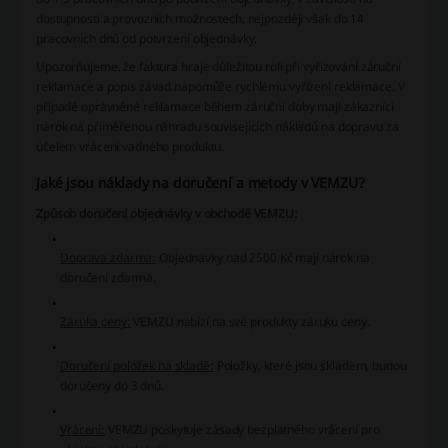
dostupnosti a provozních možnostech, nejpozději však do 14
pracovních dnů od potvrzení objednávky.
Upozorňujeme, že faktura hraje důležitou roli při vyřizování záruční
reklamace a popis závad napomůže rychlému vyřízení reklamace. V
případě oprávněné reklamace během záruční doby mají zákazníci
nárok na přiměřenou náhradu souvisejících nákladů na dopravu za
účelem vrácení vadného produktu.
Jaké jsou náklady na doručení a metody v VEMZU?
Způsob doručení objednávky v obchodě VEMZU:
Doprava zdarma:
Objednávky nad 2500 Kč mají nárok na
doručení zdarma.
Záruka ceny:
VEMZU nabízí na své produkty záruku ceny.
Doručení položek na skladě:
Položky, které jsou skladem, budou
doručeny do 3 dnů.
Vrácení:
VEMZU poskytuje zásady bezplatného vrácení pro