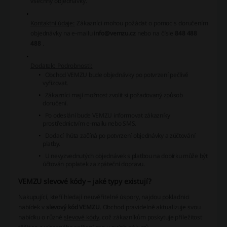
všechny objednávky.
Kontaktní údaje:
Zákazníci mohou požádat o pomoc s doručením
objednávky na e-mailu
info@vemzu.cz
nebo na čísle
848 488
488
.
Dodatek: Podrobnosti:
Obchod VEMZU bude objednávky po potvrzení pečlivě
vyřizovat.
Zákazníci mají možnost zvolit si požadovaný způsob
doručení.
Po odeslání bude VEMZU informovat zákazníky
prostřednictvím e-mailu nebo SMS.
Dodací lhůta začíná po potvrzení objednávky a zúčtování
platby.
U nevyzvednutých objednávek s platbou na dobírku může být
účtován poplatek za zpáteční dopravu.
VEMZU slevové kódy – jaké typy existují?
Nakupující, kteří hledají neuvěřitelné úspory, najdou pokladnici
nabídek v
slevový kód VEMZU
. Obchod pravidelně aktualizuje svou
nabídku o různé
slevové kódy
, což zákazníkům poskytuje příležitost