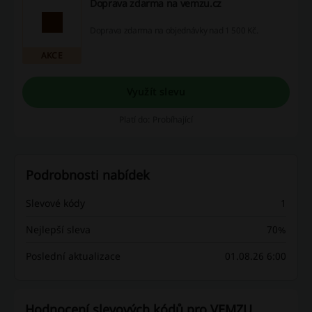
Doprava zdarma na vemzu.cz
Doprava zdarma na objednávky nad 1 500 Kč.
AKCE
Využít slevu
Platí do: Probíhající
Podrobnosti nabídek
Slevové kódy
1
Nejlepší sleva
70%
Poslední aktualizace
01.08.26 6:00
Hodnocení slevových kódů pro VEMZU