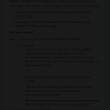
odešlete položku spolu s vyplněným reklamačním formulářem na
naše reklamační oddělení. Slibují vyřešení vašeho nároku do 30 dnů.
Reklamační formulář pro standardní objednávky si můžete
stáhnout
zde
.
Reklamační formulář pro nadrozměrné objednávky (např.
nábytek) si můžete stáhnout
zde
.
Jak a kam odeslat?
Máte 2 možnosti, jak k nám dostat standardní balíček:
Via Packeta:
Uvědomte si prosím, že maximální rozměry balíku
přijatelné společností Packeta jsou menší než u
standardních nosičů, konkrétně součet tří stran nesmí
přesáhnout 150 cm, nejdelší strana nesmí přesáhnout 120
cm a hmotnost 10 kg.
li>
Přineste řádně zabalený balíček na místo odeslání
Packeta.
Většina míst vyzvednutí Packeta jsou zároveň body
odeslání, ale pro jistotu si to ověřte zde na
www.zasilkovna.cz/pobocky.
Na místě nahlaste obsluze, že si přejete poslat balíček do
VEMZU (je nutné znát naše ID, které je 98954092).