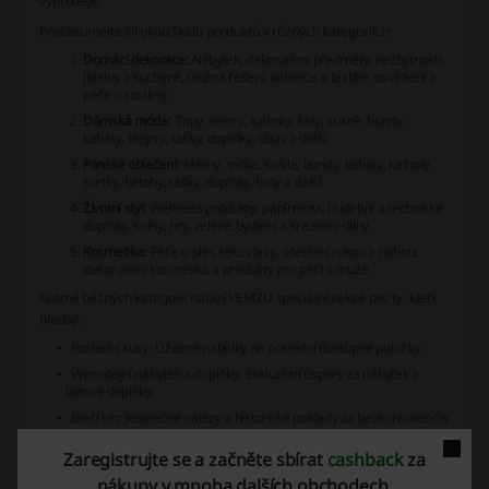
výprodeje.
Prozkoumejte širokou škálu produktů v různých kategoriích:
Domácí dekorace:
Nábytek, dekorativní předměty, nezbytnosti
jídelny a kuchyně, úložná řešení, koberce a textilie, osvětlení a
péče o rostliny.
Dámská móda:
Topy, svetry, kalhoty, šaty, sukně, bundy,
kabáty, blejzry, tašky, doplňky, obuv a další.
Pánské oblečení:
Mikiny, trička, košile, bundy, kabáty, kalhoty,
šortky, batohy, tašky, doplňky, boty a další.
Životní styl:
Wellness produkty, papírnictví, hudební a technické
doplňky, knihy, hry, zelené bydlení a kreativní dílny.
Kosmetika:
Péče o pleť, tělo, vlasy, ošetření rukou a nohou,
dekorativní kosmetika a produkty pro péči o muže.
Kromě běžných kategorií nabízí VEMZU speciální sekce pro ty, kteří
hledají:
Poslední kusy:
Úžasné nabídky na poslední dostupné položky.
Výprodejní nábytek a doplňky:
Exkluzivní úspory za nábytek a
bytové doplňky.
Bleší trh:
Jedinečné nálezy a historické poklady za bezkonkurenční
ceny.
Zaregistrujte se a začněte sbírat
cashback
za
Značky:
VEMZU spolupracuje s renomovanými značkami, aby vám
nákupy v mnoha dalších obchodech.
přinášelo vysoce kvalitní produkty. Díky kombinaci mezinárodních a