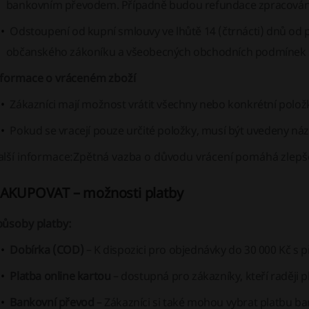
bankovním převodem. Případně budou refundace zpracovány
Odstoupení od kupní smlouvy ve lhůtě 14 (čtrnácti) dnů od p
občanského zákoníku a všeobecných obchodních podmínek s
nformace o vráceném zboží
Zákazníci mají možnost vrátit všechny nebo konkrétní polož
Pokud se vracejí pouze určité položky, musí být uvedeny náz
lší informace:
Zpětná vazba o důvodu vrácení pomáhá zlepšo
AKUPOVAT – možnosti platby
působy platby:
Dobírka (COD)
– K dispozici pro objednávky do 30 000 Kč s p
Platba online kartou
– dostupná pro zákazníky, kteří raději pl
Bankovní převod
– Zákazníci si také mohou vybrat platbu b