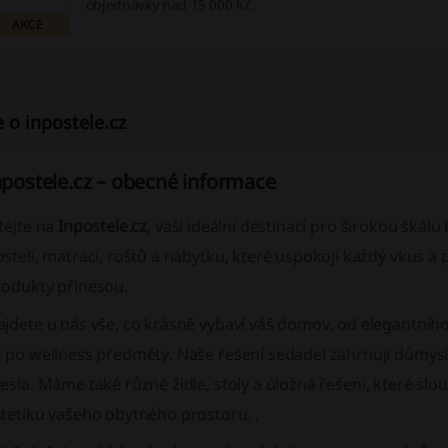
objednávky nad 15 000 Kč.
AKCE
e o inpostele.cz
npostele.cz – obecné informace
tejte na
Inpostele.cz
, vaší ideální destinací pro širokou škál
stelí, matrací, roštů a nábytku, které uspokojí každý vkus a p
rodukty přinesou.
ajdete u nás vše, co krásně vybaví váš domov, od elegantníh
ž po
wellness
předměty. Naše řešení sedadel zahrnují
důmysl
esla
. Máme také různé
židle
,
stoly
a
úložná řešení
, které slo
stetiku vašeho obytného prostoru. .