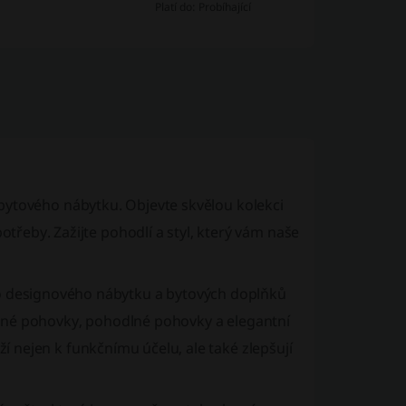
Platí do: Probíhající
u bytového nábytku. Objevte skvělou kolekci
otřeby. Zažijte pohodlí a styl, který vám naše
o
designového nábytku
a
bytových doplňků
né pohovky
, pohodlné
pohovky
a elegantní
uží nejen k funkčnímu účelu, ale také zlepšují