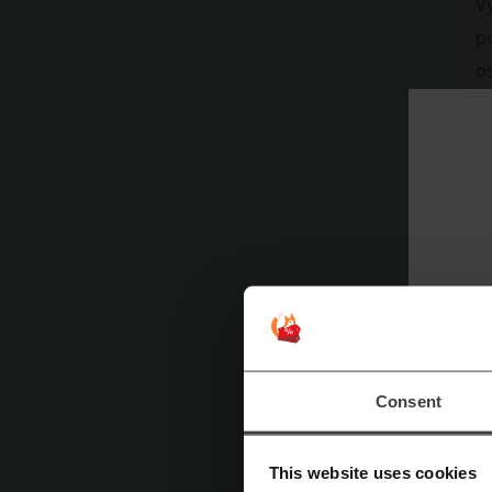
Vý
po
os
P
Consent
This website uses cookies
Zá