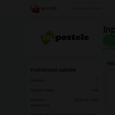
Hledej
Inp
Jak to f
Akt
Podrobnosti nabídek
Nabídky
7
Nejlepší sleva
70%
Poslední
23.04.25 15:29
aktualizace
Používáme affiliate odkazy a můžeme obdržet provizi.