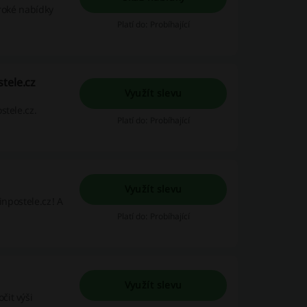
iroké nabídky
Platí do: Probíhající
tele.cz
Využít slevu
stele.cz.
Platí do: Probíhající
Využít slevu
inpostele.cz! A
Platí do: Probíhající
Využít slevu
čit výši