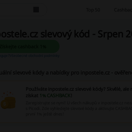
Top 50
Cashbac
ostele.cz slevový kód - Srpen 
Získejte cashback 1%
unguje?
Všeobecné obchodní podmínky
uální slevové kódy a nabídky pro inpostele.cz - ověřen
Používáte inpostele.cz slevové kódy? Skvělé, ale
získat
1% CASHBACK
!
Zaregistrujte se nyní! U všech nákupů v inpostele.cz ne
s Picodi. Zde vyhledejte slevové kódy a aktivujte CASHBAC
první 1% ještě dnes!