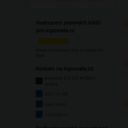
Hodnocení slevových kódů
pro inpostele.cz
Průměrné hodnocení: 4.53, na základě 301
hlasů.
Kontakt na inpostele.cz:
Jesenická 513 252 44 Dolní
Jirčany
222 518 768
Ukaž email
inpostele.cz