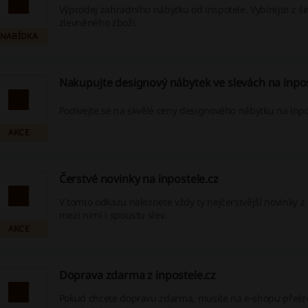
Výprodej zahradního nábytku od inspotele. Vybírejte z š
zlevněného zboží.
NABÍDKA
Nakupujte designový nábytek ve slevách na inpos
Podívejte se na skvělé ceny designového nábytku na inpo
AKCE
Čerstvé novinky na inpostele.cz
V tomto odkazu naleznete vždy ty nejčerstvější novinky z 
mezi nimi i spoustu slev.
AKCE
Doprava zdarma z inpostele.cz
Pokud chcete dopravu zdarma, musíte na e-shopu překro