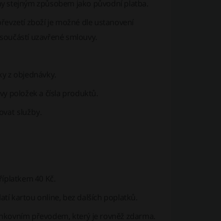
 stejným způsobem jako původní platba.
řevzetí zboží je možné dle ustanovení
oučástí uzavřené smlouvy.
ky z objednávky.
vy položek a čísla produktů.
vat služby.
říplatkem 40 Kč.
atí kartou online, bez dalších poplatků.
ankovním převodem, který je rovněž zdarma.