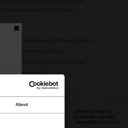
né
rošty
, které jsou navrženy tak, aby vám
aše
šatny
a
komodu
, které do vašeho
vkami, křesly, televizními stolky a poličkami.
y, židlemi a barovými stoličkami.
mi, matracemi a sadami nábytku do ložnice.
ý prostor pro nejmenší.
celářských židlí.
lovými stolky.
About
ého nábytku a úložného prostoru.
Přidejte si Picodi do
nkovního nábytku a osvětlení.
prohlížeče a už nikdy
nezmeškáte
CASHBACK
!
ákaznické podpoře. Díky jednoduchým