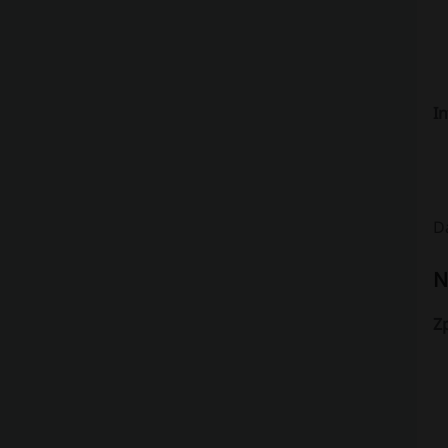
I
Da
N
Z