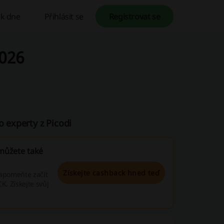
k dne
Přihlásit se
Registrovat se
2026
o experty z Picodi
 můžete také
Získejte cashback hned teď
zapomeňte začít
K. Získejte svůj