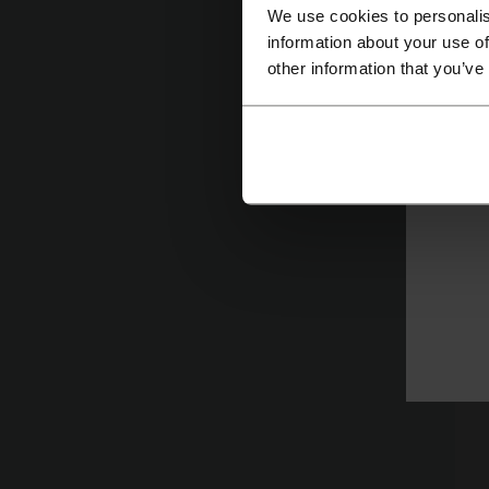
We use cookies to personalis
z
information about your use of
n
other information that you’ve
Za
p
K
Z
t
J
Z