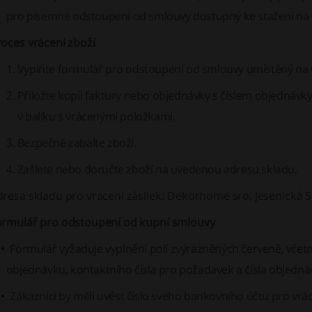
pro písemné odstoupení od smlouvy dostupný ke stažení na
oces vrácení zboží
Vyplňte formulář pro odstoupení od smlouvy umístěný na
Přiložte kopii faktury nebo objednávky s číslem objednáv
v balíku s vrácenými položkami.
Bezpečně zabalte zboží.
Zašlete nebo doručte zboží na uvedenou adresu skladu.
resa skladu pro vracení zásilek:
Dekorhome sro, Jesenická 51
ormulář pro odstoupení od kupní smlouvy
Formulář vyžaduje vyplnění polí zvýrazněných červeně, včet
objednávku, kontaktního čísla pro požadavek a čísla objedná
Zákazníci by měli uvést číslo svého bankovního účtu pro vr