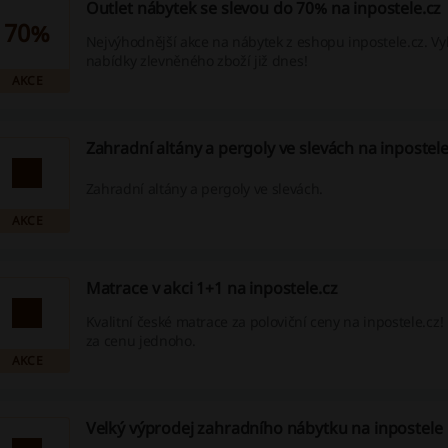
Outlet nábytek se slevou do 70% na inpostele.cz
70%
Nejvýhodnější akce na nábytek z eshopu inpostele.cz. Vyb
nabídky zlevněného zboží již dnes!
AKCE
Zahradní altány a pergoly ve slevách na inpostele
Zahradní altány a pergoly ve slevách.
AKCE
Matrace v akci 1+1 na inpostele.cz
Kvalitní české matrace za poloviční ceny na inpostele.cz!
za cenu jednoho.
AKCE
Velký výprodej zahradního nábytku na inpostele