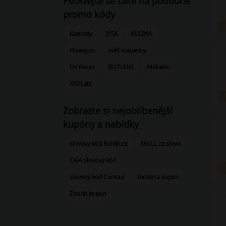
Podívejte se také na podobné
promo kódy
Kamody
JYSK
KULINA
Hawaj.cz
svět koupelny
Dx Racer
BUTLERS
Möbelix
XXXLutz
Zobrazte si nejoblíbenější
kupóny a nabídky
slevový kód Rohlík.cz
MALL cz sleva
C&A slevový kód
slevový kod Conrad
foodora kupon
Zoohit kupon