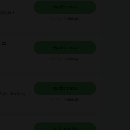
Využít slevu
írejte z
Platí do: Probíhající
.cz
Využít slevu
Platí do: Probíhající
Využít slevu
 Nyní dva kusy
Platí do: Probíhající
Ukaž nabídky