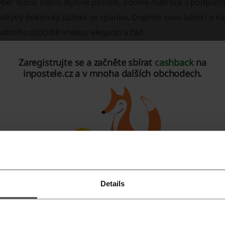
běr ložnic nabízí
stylové postele
,
odolné matrace
a podpůr
skytly dokonalý zážitek ze spánku. Doplňte svou ložnici o n
obního útočiště vnesou eleganci a řád.
rozkoumejte naši rozmanitou řadu produktů:
Zaregistrujte se a začněte sbírat
cashback
na
Obývací pokoj:
Ponořte se do pohodlí s našimi plyšovými poho
inpostele.cz a v mnoha dalších obchodech.
Kuchyně a jídelna:
Vychutnejte si jídlo s našimi jídelními stol
Základy ložnice:
Vytvořte si klidný prostor s našimi postele
Dětský pokoj:
Zábavné a funkční postele, psací stoly a úložn
Domácí kancelář:
Zůstaňte produktivní s výběrem stolů a kan
Předsíň:
Udělejte skvělý první dojem s našimi věšáky a konzo
Details
Koupelna:
Udělejte si pořádek pomocí stylového koupelnov
Registrujte se přes Facebook
Venkovní bydlení:
Proměňte svou zahradu pomocí našeho ve
Registrujte se přes Google
kaznický servis:
závazek ke spokojenosti se odráží v naší z