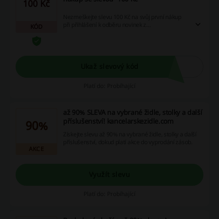
100 Kč
Nezmeškejte slevu 100 Kč na svůj první nákup
při přihlášení k odběru novinek z
KÓD
kancelarskezidle.com. Stačí si udělat nákup za
více než 1000 Kč a slevový kód z e-mailu
automaticky uplatníte. Tak na co ještě čekáte?
Přihlaste se hned a ušetřete!
Ukaž slevový kód
Platí do: Probíhající
až 90% SLEVA na vybrané židle, stolky a další
příslušenství! kancelarskezidle.com
90%
Získejte slevu až 90% na vybrané židle, stolky a další
příslušenství, dokud platí akce do vyprodání zásob.
AKCE
Využít slevu
Platí do: Probíhající