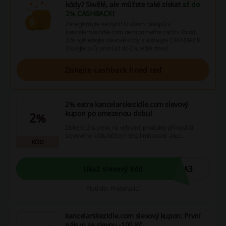
kódy? Skvělé, ale můžete také získat
až do
2% CASHBACK
!
Zaregistrujte se nyní! U všech nákupů v
kancelarskezidle.com nezapomeňte začít s Picodi.
Zde vyhledejte slevové kódy a aktivujte CASHBACK.
Získejte svůj první až do 2% ještě dnes!
Získejte cashback hned teď
2% extra kancelarskezidle.com slevový
kupon po omezenou dobu!
2%
Získejte 2% slevu na vybrané produkty při využití
slevového kódu během této limitované akce.
KÓD
HA3
Ukaž slevový kód
Platí do: Probíhající
kancelarskezidle.com slevový kupon: První
nákup se slevou -100 Kč