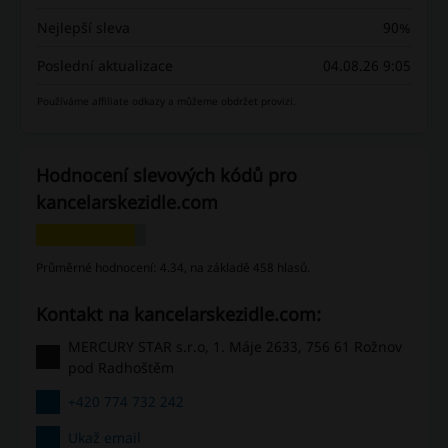
Nejlepší sleva
90%
Poslední aktualizace
04.08.26 9:05
Používáme affiliate odkazy a můžeme obdržet provizi.
Hodnocení slevových kódů pro
kancelarskezidle.com
Průměrné hodnocení: 4.34, na základě 458 hlasů.
Kontakt na kancelarskezidle.com:
MERCURY STAR s.r.o, 1. Máje 2633, 756 61 Rožnov
pod Radhoštěm
+420 774 732 242
Ukaž email