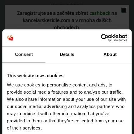
Platí do: Probíhající
Zaregistrujte se a začněte sbírat
cashback
na
kancelarskezidle.com a v mnoha dalších
DXRacer Craft židle výhodně -20% na
kancelarskezidle.com
20%
obchodech.
Nenechte si ujít šanci získat ohromující židli
DXRacer z exkluzivní kolekce - zážitek je
AKCE
garantován! Využijte slevové kupóny, promo
nabídky a cashback možnosti, abyste dosáhli
Consent
Details
About
maximální úspory již nyní! Vyberte si perfektní
židli a vylepšete svůj nákup do posledního
detailu! Tak na co ještě čekáte? Ušetřete hned
Využít slevu
teď!
This website uses cookies
Platí do: Probíhající
We use cookies to personalise content and ads, to
provide social media features and to analyse our traffic.
Registrujte se přes Facebook
Je tady další měsíc - Srpen | Aktuální slevy a
We also share information about your use of our site with
akce
our social media, advertising and analytics partners who
Registrujte se přes Google
I na kancelarskezidle.com můžete tento měsíc
may combine it with other information that you’ve
ušetřit. Nakupujte oblíbené kousky levněji!
AKCE
provided to them or that they’ve collected from your use
kancelarskezidle.com slevový kupon není
potřeba.
of their services.
Registrujte si svůj e-mail