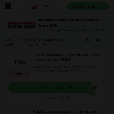
Registrovat se
Kancelarskezidle.com slevový kupon -
Srpen 2026
Jak to funguje?
Všeobecné obchodní podmínky
Aktuální slevové kódy a nabídky pro kancelarskezidle.com -
ověřeno experty z Picodi
15% kancelarskezidle.com slevový kupon
sleva na vybrané židle!
15%
Ušetřete 15 % na vybraných židlích se slevovým
kódem na kancelarskezidle.com.
KÓD
DLE
Ukaž slevový kód
Platí do: 17.08.26
Používáte kancelarskezidle.com slevové