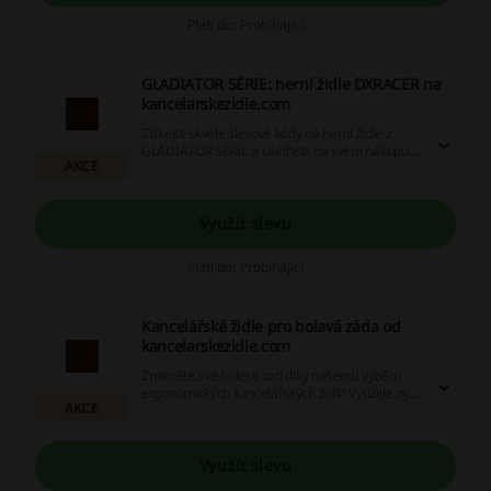
Platí do: Probíhající
GLADIATOR SÉRIE: herní židle DXRACER na
kancelarskezidle.com
Získejte skvělé slevové kódy na herní židle z
GLADIATOR SÉRIE a ušetřete na svém nákupu.
AKCE
Nepropásněte tuto příležitost a nakupte chytře!
Využít slevu
Platí do: Probíhající
Kancelářské židle pro bolavá záda od
kancelarskezidle.com
Zmírněte své bolesti zad díky našemu výběru
ergonomických kancelářských židlí! Využijte nyní
AKCE
naše slevové kupony a cashback nabídky a
získejte skvělé výhody při nákupu. Nenechte si
ujít tuhle skvělou příležitost!
Využít slevu