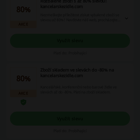
Rozbalené zboží s až 80% slevou!
kancelarskezidle.com
80%
Nezmeškejte příležitost získat vybalené zboží se
slevou až 80%! Navštivte náš web, procházejte
AKCE
nespočet nabídek a akcí, ušetřete díky
atraktivním slevovým kódům a výhodám z
vracení peněz. Klikněte hned a zažijte radost z
výhodného nákupu!
Využít slevu
Platí do: Probíhající
Zboží skladem ve slevách do -80% na
kancelarskezidle.com
80%
Kancelářské, konferenční nebo barové židle ve
slevách až do -80%. Platí na zboží skladem.
AKCE
Využít slevu
Platí do: Probíhající