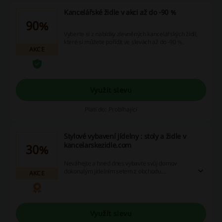
Kancelářské židle v akci až do -90 %
90%
Vyberte si z nabídky zlevněných kancelářských židlí,
které si můžete pořídit ve slevách až do -90 %.
AKCE
Využít slevu
Platí do: Probíhající
Stylové vybavení jídelny : stoly a židle v
kancelarskezidle.com
30%
Neváhejte a hned dnes vybavte svůj domov
dokonalým jídelním setem z obchodu
AKCE
kancelarskezidle.com za ceny, které nemají
konkurenci! Výhodnější nákup zaručí naše
speciální slevové kupóny, unikátní propagační
nabídky a atraktivní cashback bonusy. Naléhavě
vás tedy vyzýváme, začněte šetřit na nákupech
Využít slevu
hned nyní!