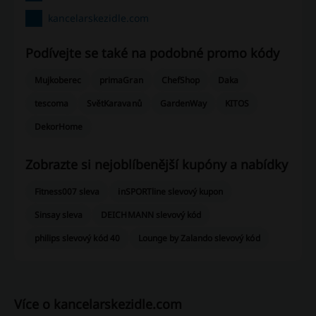
kancelarskezidle.com
Podívejte se také na podobné promo kódy
Mujkoberec
primaGran
ChefShop
Daka
tescoma
SvětKaravanů
GardenWay
KITOS
DekorHome
Zobrazte si nejoblíbenější kupóny a nabídky
Fitness007 sleva
inSPORTline slevový kupon
Sinsay sleva
DEICHMANN slevový kód
philips slevový kód 40
Lounge by Zalando slevový kód
Více o kancelarskezidle.com