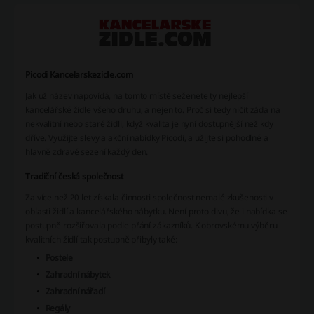
Picodi Kancelarskezidle.com
Jak už název napovídá, na tomto místě seženete ty nejlepší
kancelářské židle všeho druhu, a nejen to. Proč si tedy ničit záda na
nekvalitní nebo staré židli, když kvalita je nyní dostupnější než kdy
dříve. Využijte slevy a akční nabídky Picodi, a užijte si pohodlné a
hlavně zdravé sezení každý den.
Tradiční česká společnost
Za více než 20 let získala činnosti společnost nemalé zkušenosti v
oblasti židlí a kancelářského nábytku. Není proto divu, že i nabídka se
postupně rozšiřovala podle přání zákazníků. K obrovskému výběru
kvalitních židlí tak postupně přibyly také:
Postele
Zahradní nábytek
Zahradní nářadí
Regály