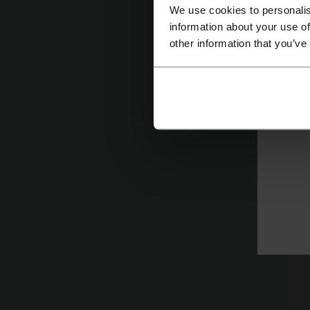
pr
We use cookies to personalis
dů
information about your use of
other information that you’ve
S
Zá
1
2