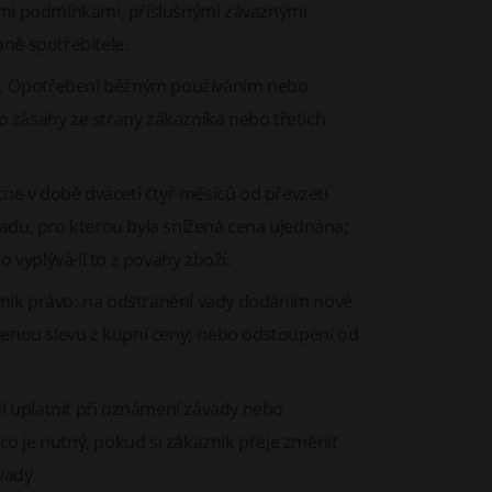
ními podmínkami, příslušnými závaznými
ě spotřebitele.
ady. Opotřebení běžným používáním nebo
ásahy ze strany zákazníka nebo třetích
tne v době dvaceti čtyř měsíců od převzetí
vadu, pro kterou byla snížená cena ujednána;
vyplývá-li to z povahy zboží.
zník právo: na odstranění vady dodáním nové
ěřenou slevu z kupní ceny; nebo odstoupení od
dl uplatnit při oznámení závady nebo
o je nutný, pokud si zákazník přeje změnit
vady.