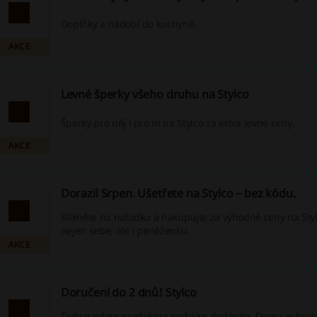
Doplňky a nádobí do kuchyně.
AKCE
Levné šperky všeho druhu na Stylco
Šperky pro něj i pro ni na Stylco za extra levné ceny.
AKCE
Dorazil Srpen. Ušetřete na Stylco – bez kódu.
Klikněte na nabídku a nakupujte za výhodné ceny na Styl
nejen sebe, ale i peněženku.
AKCE
Doručení do 2 dnů! Stylco
Tady najdete produkty s rychlým dodáním. Doma je bude