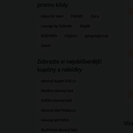
promo kódy
Atlas for men
Petrklíč
Zara
Lounge by Zalando
Báglík
BODYMO
CityZen
gangstagroup
Saturi
Zobrazte si nejoblíbenější
kupóny a nabídky
slevový kupon EVA.cz
Modivo slevovy kod
SHEIN slevový kód
slevový kód Pilulka.cz
slevový kód Wish
Víc
RockPoint slevový kód