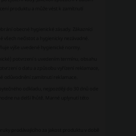
cení produktu a může vést k zamítnutí
brání obecné hygienické zásady. Zákazníci
né všech nečistot a hygienicky nezávadné.
lňuje výše uvedené hygienické normy.
onické) potvrzení s uvedením termínu, obsahu
vrzení o datu a způsobu vyřízení reklamace,
né odůvodnění zamítnutí reklamace.
bytečného odkladu, nejpozději do 30 dnů ode
odne na delší lhůtě. Marné uplynutí této
áruky prodávajícího za jakost produktu v době