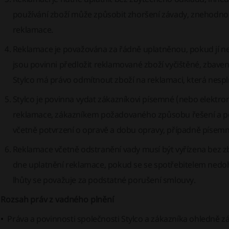
používání zboží může způsobit zhoršení závady, znehodno
reklamace.
Reklamace je považována za řádně uplatněnou, pokud jí ne
jsou povinni předložit reklamované zboží vyčištěné, zbave
Stylco má právo odmítnout zboží na reklamaci, která nesp
Stylco je povinna vydat zákazníkovi písemné (nebo elektr
reklamace, zákazníkem požadovaného způsobu řešení a pot
včetně potvrzení o opravě a dobu opravy, případně písem
Reklamace včetně odstranění vady musí být vyřízena bez z
dne uplatnění reklamace, pokud se se spotřebitelem nedoh
lhůty se považuje za podstatné porušení smlouvy.
. Rozsah práv z vadného plnění
Práva a povinnosti společnosti Stylco a zákazníka ohledně z