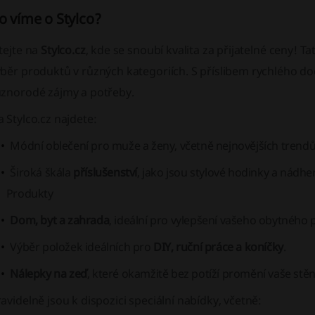
o víme o Stylco?
tejte na
Stylco.cz
, kde se snoubí kvalita za přijatelné ceny! T
ýběr produktů v různých kategoriích. S příslibem rychlého d
ůznorodé zájmy a potřeby.
 Stylco.cz najdete:
Módní oblečení pro
muže
a
ženy
, včetně nejnovějších trend
Široká škála
příslušenství
, jako jsou stylové
hodinky
a nádhe
Produkty
Dom, byt a zahrada
, ideální pro vylepšení vašeho obytného
Výběr položek ideálních pro
DIY, ruční práce a koníčky
.
Nálepky na zeď
, které okamžitě bez potíží promění vaše stěn
avidelně jsou k dispozici speciální nabídky, včetně: