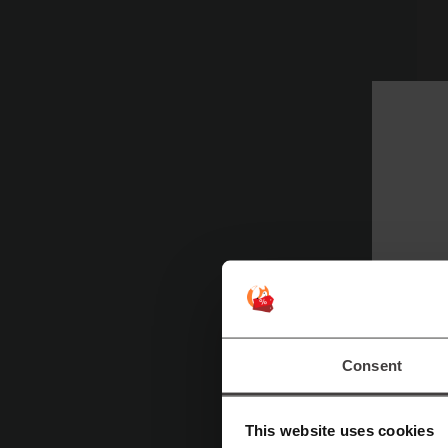
Zá
p
Z
Consent
N
K
This website uses cookies