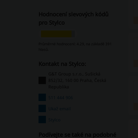
Hodnocení slevových kódů
pro Stylco
Průměrné hodnocení: 4.29, na základě 391
hlasů.
Kontakt na Stylco:
G&T Group s.r.o., Sušická
852/32, 160 00 Praha, Česká
Republika
511 444 906
Ukaž email
Stylco
Podívejte se také na podobné