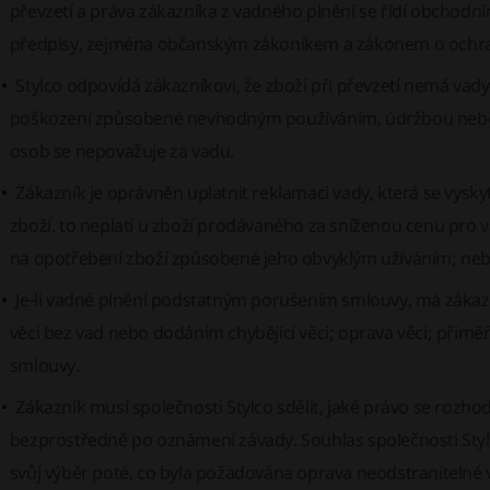
převzetí a práva zákazníka z vadného plnění se řídí obchod
předpisy, zejména občanským zákoníkem a zákonem o ochran
Stylco odpovídá zákazníkovi, že zboží při převzetí nemá v
poškození způsobené nevhodným používáním, údržbou nebo z
osob se nepovažuje za vadu.
Zákazník je oprávněn uplatnit reklamaci vady, která se vysky
zboží. to neplatí u zboží prodávaného za sníženou cenu pro 
na opotřebení zboží způsobené jeho obvyklým užíváním; nebo 
Je-li vadné plnění podstatným porušením smlouvy, má záka
věci bez vad nebo dodáním chybějící věci; oprava věci; přim
smlouvy.
Zákazník musí společnosti Stylco sdělit, jaké právo se rozho
bezprostředně po oznámení závady. Souhlas společnosti Stylc
svůj výběr poté, co byla požadována oprava neodstranitelné 