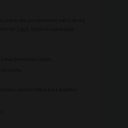
ato online nákupní destinace nabízí široký
odání do
5 dnů
, Stylco.cz uspokojuje
ů a evergreenových klasik.
rné
šperky
.
 prostoru pomocí
Dekorace a doplňků
.
y.