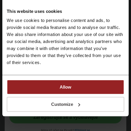
Sbírejte exkluzivní benefity ve věrnostním programu!
Protože věrnost se vyplácí.
This website uses cookies
AKCE
We use cookies to personalise content and ads, to
Registrujte se přes Facebook
provide social media features and to analyse our traffic.
We also share information about your use of our site with
Využít slevu
our social media, advertising and analytics partners who
Registrujte se přes Google
Platí do: Probíhající
may combine it with other information that you’ve
provided to them or that they’ve collected from your use
Registrujte si svůj e-mail
of their services.
Služba Click & Collect na SEPHORA
Objednejte si voňavý dárek online, vyberte
kamennou prodejnu, kterou máte nejblíž a
AKCE
vyzvedněte produkt zdarma a již za dvě hodiny v
Allow
rámci akce Click & Collect.
Registrací potvrzujete, že jste si přečetli a souhlasíte "
se smluvními
podmínkami
“ a "
zásady ochrany osobních údajů.
“
Customize
Využít slevu
Zaregistrujte se a vydělávejte
Platí do: Probíhající
Máte již účet na Picodi?
Přihlásit se