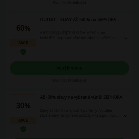
Platí do: Probíhající
OUTLET | SLEVY AŽ -60 % na SEPHORA
60%
VÝPRODEJ | UŽIJTE SI SLEVY AŽ 60 % na
NAKUPY! Nepropásněte tuto skvělou příležitost
AKCE
a využijte slevové kupóny pro úsporné online
nakupování! Najdete ho vpravo na horní liště.
Využít slevu
Platí do: Probíhající
Až -30% slevy na vybrané vůně! SEPHORA
30%
Slevy až -30 % na vybrané parfémy! Využijte
skvělé ceny na vybrané položky v kategorii vůně
AKCE
na našem webu a v aplikaci. Nezapomeňte si
vybrat tu vaši oblíbenou už teď!