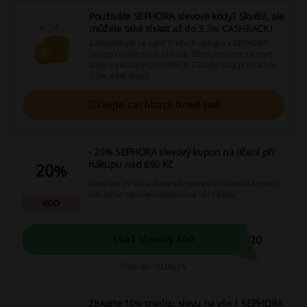
Používáte SEPHORA slevové kódy? Skvělé, ale
můžete také získat
až do 3.3% CASHBACK
!
Zaregistrujte se nyní! U všech nákupů v SEPHORA
nezapomeňte začít s Picodi. Zde vyhledejte slevové
kódy a aktivujte CASHBACK. Získejte svůj první až do
3.3% ještě dnes!
Získejte cashback hned teď
- 20% SEPHORA slevový kupon na líčení při
nákupu nad 690 Kč
20%
Ušetřete 20 % na líčení při nákupu v hodnotě alespoň
690 Kč se slevovým kódem na SEPHORA.
KÓD
P20
Ukaž slevový kód
Platí do: 10.08.26
Získejte 10% trvalou slevu na vše | SEPHORA