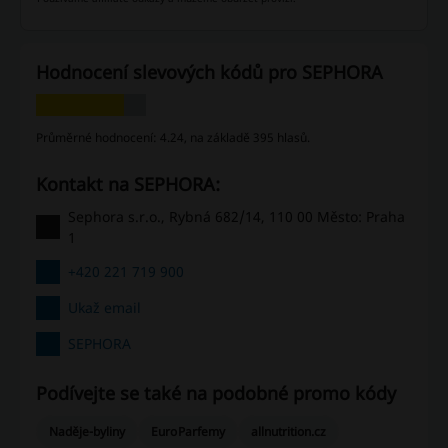
Hodnocení slevových kódů pro SEPHORA
Průměrné hodnocení: 4.24, na základě 395 hlasů.
Kontakt na SEPHORA:
Sephora s.r.o., Rybná 682/14, 110 00 Město: Praha
1
+420 221 719 900
Ukaž email
SEPHORA
Podívejte se také na podobné promo kódy
Naděje-byliny
EuroParfemy
allnutrition.cz