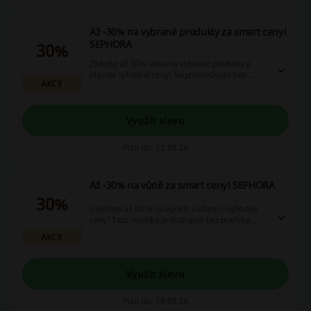
Až -30% na vybrané produkty za smart ceny!
SEPHORA
30%
Získejte až 30% slevu na vybrané produkty a
objevte výhodné ceny! Nepromeškejte tuto
AKCE
příležitost ke šetření při online nákupech.
Využít slevu
Platí do: 12.08.26
Až -30% na vůně za smart ceny! SEPHORA
30%
Ušetřete až 30 % na vůních a užijte si výhodné
ceny! Tato nabídka je dostupná bez potřeby
zadávat slevový kód.
AKCE
Využít slevu
Platí do: 19.08.26