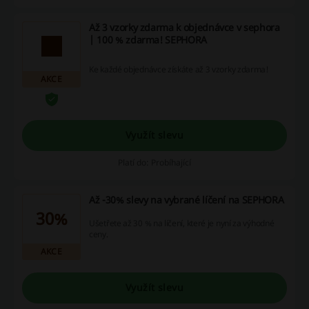
Až 3 vzorky zdarma k objednávce v sephora
| 100 % zdarma! SEPHORA
Ke každé objednávce získáte až 3 vzorky zdarma!
AKCE
Využít slevu
Platí do: Probíhající
Až -30% slevy na vybrané líčení na SEPHORA
30%
Ušetřete až 30 % na líčení, které je nyní za výhodné
ceny.
AKCE
Využít slevu