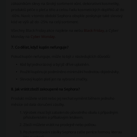
zákazníkům slevy na široký sortiment vůní, dekorativní kosmetiky,
produktů péče o pleť a tělo a celou řadu kosmetických doplňků až do
-60%. Navíc v tomto období Sephora obvykle poskytuje také slevový
kód ve výši až do -25% na celý sortiment.
Všechny Black Friday akce najdete na webu
Black Friday
, a Cyber
Monday na
Cyber Monday
.
7. Co dělat, když kupón nefunguje?
Pokud kupón nefunguje, může to být z následujících důvodů:
Kód byl jednorázový a byl již dříve uplatněn.
Použití kupónu je podmíněno minimální hodnotou objednávky.
Slevový kupón platí jen na vybrané značky.
8. Jak vrátit zboží zakoupené na Sephora?
Produkt můžete vrátit nebo jej nechat vyměnit během jednoho
měsíce od data doručení zásilky.
Výrobek musí být zabalen do původního obalu s případným
příslušenstvím a příbalovým letákem.
Zboží můžete vrátit na prodejně nebo poštou.
Po zkontrolování zásilky Sephora zašle peníze formou, kterou
jste si vybrali.