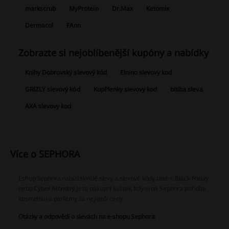
markscrub
MyProtein
Dr.Max
Ketomix
Dermacol
FAnn
Zobrazte si nejoblíbenější kupóny a nabídky
Knihy Dobrovský slevový kód
Elnino slevovy kod
GRIZLY slevový kód
KupPlenky slevovy kod
bitiba sleva
AXA slevovy kod
Více o SEPHORA
Eshop Sephora nabízí skvělé slevy a slevové kódy také o
Black Friday
nebo
Cyber Monday
.
Je to nákupní svátek, kdy si na Sephora pořídíte
kosmetiku a parfémy za nejlepší ceny.
Otázky a odpovědi o slevách na e-shopu Sephora: