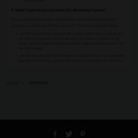
9. Nabízí Sephora pro své zákazníky věrnostní program?
Ano, Sephora nabízí svým zákazníkům velmi výhodný věrnostní
program, v rámci kterého lze získat až 10% slevu na další nákup
Vyřiďte si Sephora kartu a získáte nejen uvítací dárek a přístup k
atraktivním slevám a akcím, ale také po nasbírání určité částky
bodů, nebo po čtyřech nákupech kartu Sephora Black a slevu 10%
na další nákup.
Kromě této výhodné slevy budete dostávat dárek k narozeninám,
pozvání na VIP dny s výjimečnými slevami a nabídky šití na míru.
SEPHORA
Picodi