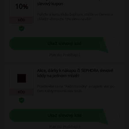
slevový kupon
10%
Pořiďte si kartu klubu Sephora, staňte se členem a
získejte věrnostní 10% slevu na vše!
KÓD
Ukaž slevový kód
Platí do: Probíhající
Akce, dárky k nákupu či SEPHORA slevové
kódy na jednom místě!
Proklikněte se na "Akční nabídky" a najdete vše, po
čem každý milovník slev touží.
KÓD
Ukaž slevový kód
Platí do: Probíhající