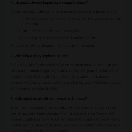
1. Jak použít slevový kupón na e-shopu Sephora?
Návod na použití slevového kódu na eshopu Sephora je následující:
Když máte vybráno, klikněte na ikonku košíku v pravé horní části
obrazovky.
Následně se objeví pole “slevový kód”.
Zadejte příslušný slevový kód a klikněte “použít”.
Sleva se projeví v nákupní ceně po uplatnění kupónu.
2. Jaké kódy a slevy Sephora nabízí?
Škála slev, jaké Sephora nabízí, je velmi rozmanitá. Na své si přijdou
milovníci sezónních výprodejů, ale i a akcí jakou jsou: 3 nebo 2+1 na
určité značky, 50% na druhý produkt, dárky zdarma k nákupu,
slevové kódy na vybrané zboží, slevy při příležitosti MDŽ nebo svátku
zamilovaných a řada dalších.
3. Kolik můžeme ušetřit ve slevách na Sephora?
Tato internetová parfumérie nabízí svým zákazníkům slevy v řádu
desítek procent, které se např. v rámci oblíbené akce “sexy slevy”
mohou vyšplhat až na 70%. Během sezónních výprodejů se zákazníci
mohou těšit na slevy až do -60% na stovky produktů z kategorie péče
o pleť, dekorativní kosmetika a vůně.