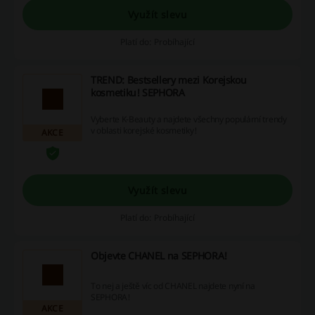
Využít slevu
Platí do: Probíhající
TREND: Bestsellery mezi Korejskou
kosmetiku! SEPHORA
Vyberte K-Beauty a najdete všechny populární trendy
v oblasti korejské kosmetiky!
AKCE
Využít slevu
Platí do: Probíhající
Objevte CHANEL na SEPHORA!
To nej a ještě víc od CHANEL najdete nyní na
SEPHORA!
AKCE