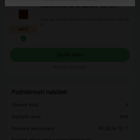
Doprava zdarma na sephora - jen teď!
Doprava zdarma platí pro každou objednávku nad 690
Kč.
AKCE
Využít slevu
Platí do: Probíhající
Podrobnosti nabídek
Slevové kódy
4
Nejlepší sleva
60%
Poslední aktualizace
09.08.26 10:17
Používáme affiliate odkazy a můžeme obdržet provizi.