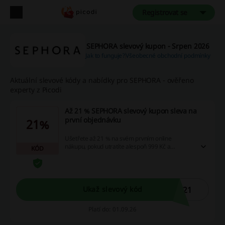
Registrovat se
SEPHORA slevový kupon - Srpen 2026
Jak to funguje?
Všeobecné obchodní podmínky
Aktuální slevové kódy a nabídky pro SEPHORA - ověřeno
experty z Picodi
Až 21 % SEPHORA slevový kupon sleva na
první objednávku
21%
Ušetřete až 21 % na svém prvním online
nákupu, pokud utratíte alespoň 999 Kč a
KÓD
využijete slevový kód při dokončení objednávky.
W21
Ukaž slevový kód
Platí do: 01.09.26