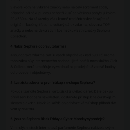
Slevové kódy na vybrané značky nebo na celý sortiment zboží,
případně při nákupu dvou nebo tří kusů se většinou pohybují kolem
20 až 30%. Na zákazníky však kromě tradičních slev čekají také
originální kupóny, třeba na voňavý dárek zdarma, slevu na TOP
značky a nebo na dekorativní kosmetiku vlastní značky Sephora
Collection.
4.Nabízí Sephora dopravu zdarma?
Ano, doprava zdarma platí u všech objednávek nad 690 Kč. Kromě
toho zákazníky internetového obchodu jistě potěší nová služba Click
& Collect, která umožňuje vyzvednutí na prodejně už za dvě hodiny
od provedení objednávky.
5. Lze získat slevu na první nákup z e-shopu Sephora?
Pokud si zařídíte Sephora kartu získáte uvítací dárek. Dále pak po
přihlášení k odběru newsletteru dostanete přístup k nejčerstvějším
slevám a akcích. Navíc ke každé objednávce vám Eshop přihodí dva
vzorky zdarma.
6. Jsou na Sephora Black Friday a Cyber Monday výprodeje?
V minulých letech Internetová parfumérie Sephora nabízela svým