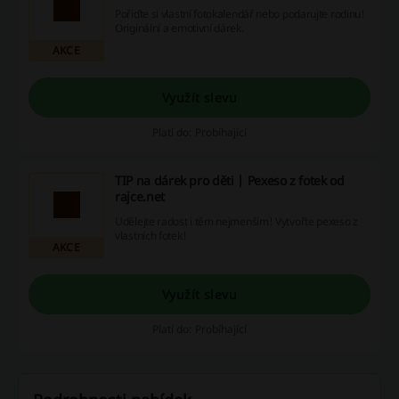
Pořiďte si vlastní fotokalendář nebo podarujte rodinu!
Originální a emotivní dárek.
AKCE
Využít slevu
Platí do: Probíhající
TIP na dárek pro děti | Pexeso z fotek od
rajce.net
Udělejte radost i těm nejmenším! Vytvořte pexeso z
vlastních fotek!
AKCE
Využít slevu
Platí do: Probíhající