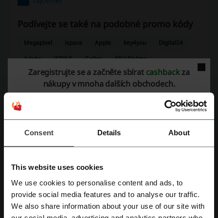
rajce.net
Podívejte se také na podobné promo kódy
Megapixel
ispace
Apple
key4you
Digital24
Adobe
iSTYLE
GoPro
K&V Elektro
Zaregistrujte se a začněte sbírat
cashback
za
nákupy v mnoha dalších obchodech.
Zobrazte si nejoblíbenější kupóny a nabídky
TESCO slevový kod
kupón Rohlík.cz
LELOSI slevové kódy
Muziker slevovy kod
Consent
Details
About
Uber promo kod
eobuv slevový kod
This website uses cookies
Více o rajce.net
We use cookies to personalise content and ads, to
Registrujte se přes Facebook
provide social media features and to analyse our traffic.
We also share information about your use of our site with
our social media, advertising and analytics partners who