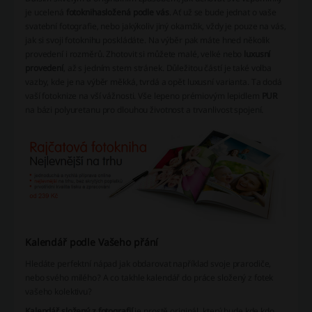
je ucelená
fotokniha
složená podle vás
. Ať už se bude jednat o vaše
svatební fotografie, nebo jakýkoliv jiný okamžik, vždy je pouze na vás,
jak si svoji fotoknihu poskládáte. Na výběr pak máte hned několik
provedení i rozměrů. Zhotovit si můžete malé, velké nebo
luxusní
provedení
, až s jedním stem stránek. Důležitou částí je také volba
vazby, kde je na výběr měkká, tvrdá a opět luxusní varianta. Ta dodá
vaší fotoknize na vší vážnosti. Vše lepeno prémiovým lepidlem
PUR
na bázi polyuretanu pro dlouhou životnost a trvanlivost spojení.
Kalendář podle Vašeho přání
Hledáte perfektní nápad jak obdarovat například svoje prarodiče,
nebo svého milého? A co takhle kalendář do práce složený z fotek
vašeho kolektivu?
Kalendář složený z fotografií
je prostě originál, který bude kde kdo