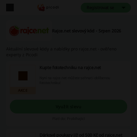
Registrovat se
Rajce.net slevový kód - Srpen 2026
Aktuální slevové kódy a nabídky pro rajce.net - ověřeno
experty z Picodi
Kupte fototechniku na rajce.net
Nyní na rajce.net můžete sehnat i oblíbenou
fototechniku!
AKCE
Využít slevu
Platí do: Probíhající
Dárkové poukazy již od 500 Kč od rajce.net