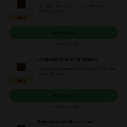
Fotky, fotoknihy a originální dárky o stovky korun
levněji na rajce.net.
AKCE
Využít slevu
Platí do: Probíhající
Doprava jen za 89 Kč na rajce.net
Využijte výhodnou dopravu přepravcem Česká pošta
nebo společnost Geis.
AKCE
Využít slevu
Platí do: Probíhající
Vlastní fotokalendář z rajce.net!