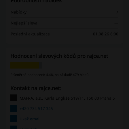
Podrobnosti nabídek
Nabídky
7
Nejlepší sleva
—
Poslední aktualizace
01.08.26 6:00
Hodnocení slevových kódů pro rajce.net
Průměrné hodnocení: 4.48, na základě 479 hlasů.
Kontakt na rajce.net:
MAFRA, a.s., Karla Engliše 519/11, 150 00 Praha 5
+420 734 517 345
Ukaž email