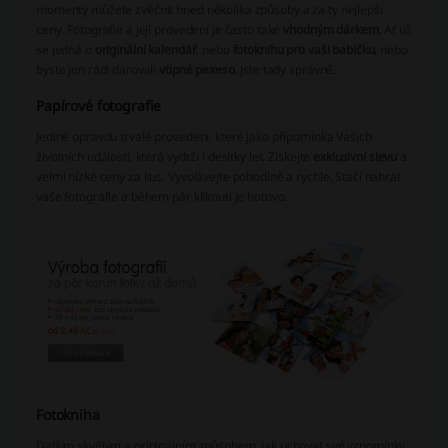
momenty můžete zvěčnit hned několika způsoby a za ty nejlepší
ceny. Fotografie a její provedení je často také
vhodným dárkem
. Ať už
se jedná o
originální kalendář
, nebo
fotoknihu pro vaši babičku
, nebo
byste jen rádi darovali
vtipné pexeso
, jste tady správně.
Papírové fotografie
Jediné opravdu trvalé provedení, které jako připomínka Vašich
životních událostí, která vydrží i desítky let. Získejte
exklusivní slevu
a
velmi nízké ceny za kus. Vyvolávejte pohodlně a rychle. Stačí nahrát
vaše fotografie a během pár kliknutí je hotovo.
Fotokniha
Dalším skvělým a originálním způsobem, jak uchovat své vzpomínky