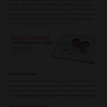
závidět a obdivovat. Objednat jej můžete za skvělé ceny a opět v
několika provedeních, které přesně vystihnou to, co chcete. Kalendář
tak může být nejen elegantní, ale také praktický. Kvalitní materiály i
kroužková vazba jsou základem pro to, aby kalendář sloužil nejen
celý rok, ale zůstal i jako připomínka mnohem déle
Pexeso jedním klikem
Jste hraví jedinci? Pak stačí vybrat fotografie a Rajče vám vytvoří to
nejoriginálnější pexeso, jaké jste kdy měli. Těšit se můžete na rychlé
doručení již nastříhaného pexesa, které už stačí jen rozbalit a jde se
na to!
Jednoduché, originální a díky slevám za bezkonkurenční ceny!