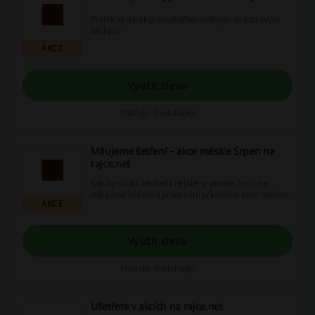
Praktický dárek pro každého! Udělejte radost svým
blízkým.
AKCE
Využít slevu
Platí do: Probíhající
Milujeme šetření – akce měsíce Srpen na
rajce.net
Kdo by si rád neušetřil nějaké ty peníze, že? I my
milujeme šetření a proto vám přinášíme akce měsíce.
AKCE
Využít slevu
Platí do: Probíhající
Ušetřete v akcích na rajce.net