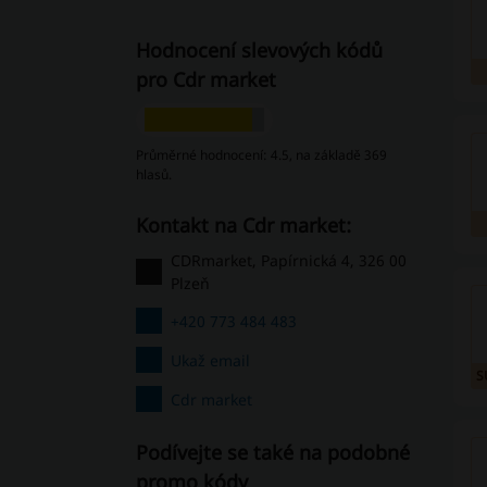
Hodnocení slevových kódů
pro Cdr market
Průměrné hodnocení: 4.5, na základě 369
hlasů.
Kontakt na Cdr market:
CDRmarket, Papírnická 4, 326 00
Plzeň
+420 773 484 483
Ukaž email
S
Cdr market
Podívejte se také na podobné
promo kódy