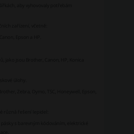
 šířkách, aby vyhovovaly potřebám
ních zařízení, včetně:
 Canon, Epson a HP.
ů, jako jsou Brother, Canon, HP, Konica
skové úlohy.
d Brother, Zebra, Dymo, TSC, Honeywell, Epson,
 různá řešení lepidel:
y, pásky s barevným kódováním, elektrické
kace.