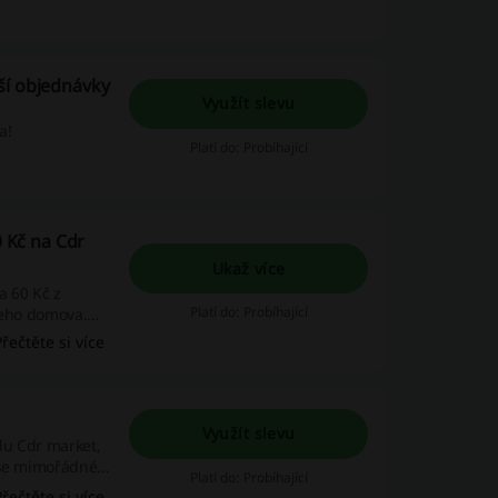
ší objednávky
Využít slevu
a!
Platí do: Probíhající
0 Kč na Cdr
Ukaž více
na 60 Kč z
Platí do: Probíhající
ašeho domova.
ek a
Přečtěte si více
ce platí, dokud
Využít slevu
du Cdr market,
naše mimořádné
Platí do: Probíhající
ete!
Přečtěte si více