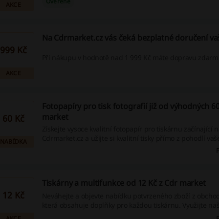
Ověřené
AKCE
Na Cdrmarket.cz vás čeká bezplatné doručení va
999 Kč
Při nákupu v hodnotě nad 1 999 Kč máte dopravu zdarm
AKCE
Fotopapíry pro tisk fotografií již od výhodných 6
market
60 Kč
Získejte vysoce kvalitní fotopapír pro tiskárnu začínající 
Cdrmarket.cz a užijte si kvalitní tisky přímo z pohodlí v
NABÍDKA
Využijte našich slevových voucherů, propagačních nabíd
hotovostních bonusů a objevte výhody online nákupu. Ak
není sklad vyprodán!
Tiskárny a multifunkce od 12 Kč z Cdr market
12 Kč
Neváhejte a objevte nabídku potvrzeného zboží z obcho
která obsahuje doplňky pro každou tiskárnu. Využijte 
slevy, propagační akce a nabídky cashback a skvěle ušetř
AKCE