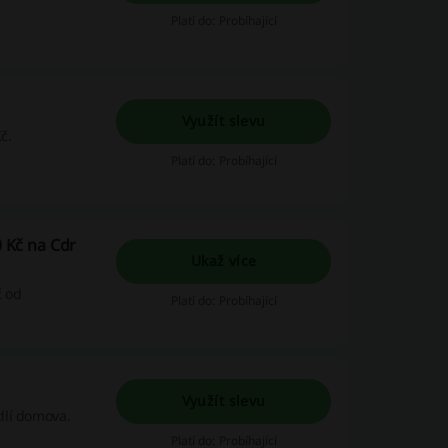
Platí do: Probíhající
Využít slevu
č.
Platí do: Probíhající
0 Kč na Cdr
Ukaž více
č od
Platí do: Probíhající
Využít slevu
dlí domova.
Platí do: Probíhající