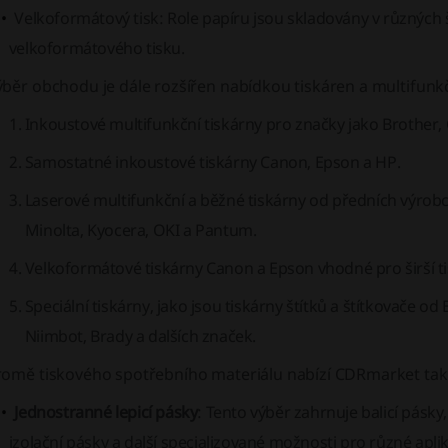
Velkoformátový tisk
: Role papíru jsou skladovány v různých
velkoformátového tisku.
běr obchodu je dále rozšířen nabídkou tiskáren a multifunkč
Inkoustové multifunkční tiskárny pro značky jako Brother,
Samostatné inkoustové tiskárny Canon, Epson a HP.
Laserové multifunkční a běžné tiskárny od předních výrobc
Minolta, Kyocera, OKI a Pantum.
Velkoformátové tiskárny Canon a Epson vhodné pro širší ti
Speciální tiskárny, jako jsou tiskárny štítků a štítkovače o
Niimbot, Brady a dalších značek.
romě tiskového spotřebního materiálu nabízí CDRmarket také
Jednostranné lepicí pásky
: Tento výběr zahrnuje balicí pásk
izolační pásky a další specializované možnosti pro různé apli