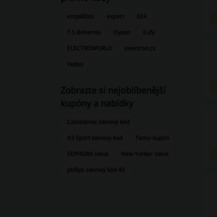
empikfoto
expert
K24
T.S.Bohemia
Dyson
Eufy
ELECTROWORLD
esectron.cz
Vedos
Zobrazte si nejoblíbenější
kupóny a nabídky
Calzedonia slevový kód
A3 Sport slevovy kod
Temu kupón
SEPHORA sleva
New Yorker sleva
philips slevový kód 40