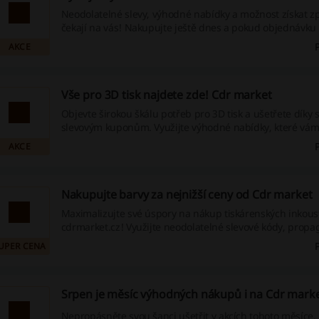
Neodolatelné slevy, výhodné nabídky a možnost získat z
čekají na vás! Nakupujte ještě dnes a pokud objednávku
15:30, zaručíme vám odeslání téhož dne - neváhejte a vyu
AKCE
skvělé příležitosti!
Vše pro 3D tisk najdete zde! Cdr market
Objevte širokou škálu potřeb pro 3D tisk a ušetřete díky 
slevovým kuponům. Využijte výhodné nabídky, které vám
nakupování a sníží náklady.
AKCE
Nakupujte barvy za nejnižší ceny od Cdr market
Maximalizujte své úspory na nákup tiskárenských inkous
cdrmarket.cz! Využijte neodolatelné slevové kódy, propa
možnosti peněz zpět z naší široké nabídky a začněte ušet
UPER CENA
Přijďte a ponořte se do světa skvělých úspor!
Srpen je měsíc výhodných nákupů i na Cdr mark
Nepropásněte svou šanci ušetřit v akcích tohoto měsíce.