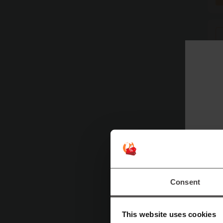
Víc
C
C
Consent
po
m
This website uses cookies