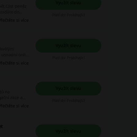
Využít slevu
pět část peněz
 zadáte do
Platí do: Probíhající
žijte této
Přečtěte si více
Využít slevu
skvělým
 usnadní online
Platí do: Probíhající
Přečtěte si více
Využít slevu
tů na
gační akce a
Platí do: Probíhající
řit ihned.
Přečtěte si více
et
Využít slevu