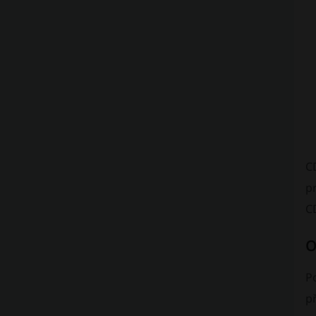
C
p
C
O
P
p