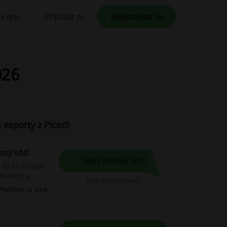
k dne
Přihlásit se
Registrovat se
026
 experty z Picodi
vový kód
Ukaž slevový kód
100 Kč na vaši
ležitost a
Platí do: Probíhající
Přečtěte si více