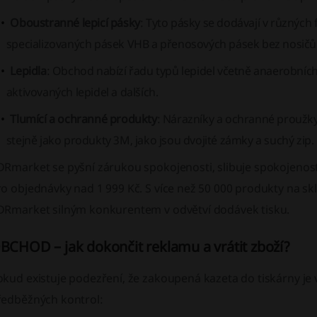
Oboustranné lepicí pásky
: Tyto pásky se dodávají v různých
specializovaných pásek VHB a přenosových pásek bez nosičů
Lepidla
: Obchod nabízí řadu typů lepidel včetně anaerobních
aktivovaných lepidel a dalších.
Tlumící a ochranné produkty
: Nárazníky a ochranné proužky 
stejně jako produkty 3M, jako jsou dvojité zámky a suchý zip.
DRmarket se pyšní zárukou spokojenosti, slibuje spokojenos
ro objednávky nad 1 999 Kč. S více než 50 000 produkty na s
DRmarket silným konkurentem v odvětví dodávek tisku.
BCHOD – jak dokončit reklamu a vrátit zboží?
okud existuje podezření, že zakoupená kazeta do tiskárny je
ředběžných kontrol: