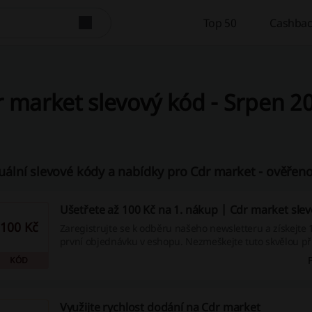
Top 50
Cashbac
 market slevový kód - Srpen 2
uální slevové kódy a nabídky pro Cdr market - ověřeno
Ušetřete až 100 Kč na 1. nákup | Cdr market sle
100 Kč
Zaregistrujte se k odběru našeho newsletteru a získejte 
první objednávku v eshopu. Nezmeškejte tuto skvělou pří
ušetřete při svém prvním nákupu!
KÓD
Využijte rychlost dodání na Cdr market