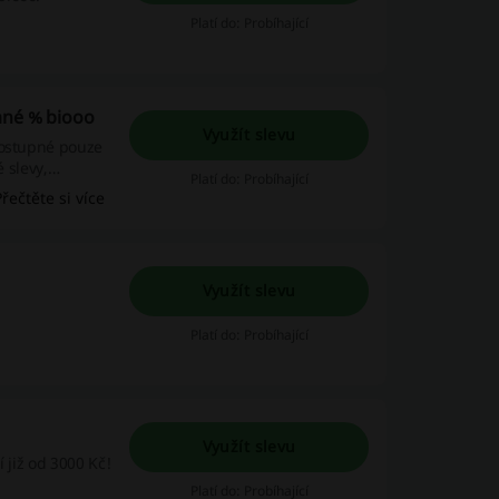
Platí do: Probíhající
ané % biooo
Využít slevu
dostupné pouze
 slevy,
Platí do: Probíhající
ipraveno jen
Přečtěte si více
Využít slevu
Platí do: Probíhající
Využít slevu
 již od 3000 Kč!
Platí do: Probíhající