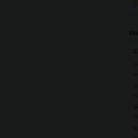
Víc
C
S
tě
Z
v
S
z
V
m