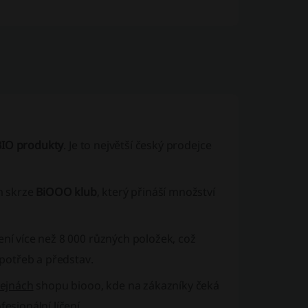
BIO produkty
. Je to největší český prodejce
m skrze
BiOOO klub
, který přináší množství
ení více než 8 000 různých položek, což
potřeb a představ.
ejnách
shopu biooo, kde na zákazníky čeká
sionální líčení.