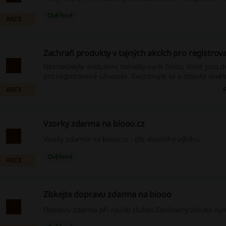
Ověřené
AKCE
Zachraň produkty v tajných akcích pro registrov
Nezmeškejte exkluzivní nabídky na % biooo, které jsou 
pro registrované uživatele. Registrujte se a objevte skvělé
propagační kódy a možností cashback nákupů - vše je př
AKCE
pro vás!
Vzorky zdarma na biooo.cz
Vzorky zdarma na biooo.cz - dle vlastního výběru
Ověřené
AKCE
Získejte dopravu zdarma na biooo
Dopravu zdarma při využití služeb Zásilkovny získáte nyní