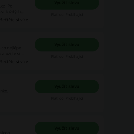
Využít slevu
.cz! Po
 za každých
Platí do: Probíhající
ní
Přečtěte si více
ky vybrat
dukty.
Využít slevu
 co nejlépe
a užijte si
Platí do: Probíhající
dy, promo akce a
Přečtěte si více
Využít slevu
inko.
Platí do: Probíhající
Využít slevu
biooo.