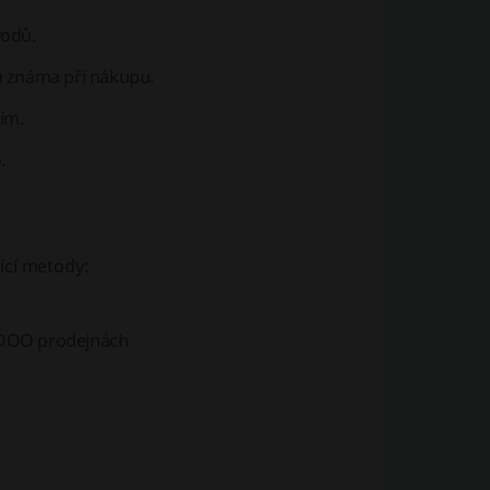
vodů.
a známa při nákupu.
ím.
.
ící metody:
BiOOO prodejnách