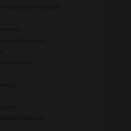
ání zásilky a oznámit závady.
ávajícího.
o osobně do prodejny.
é.
ormu kompenzace.
ch dnů.
upní cenu.
nákladů na přepravu.