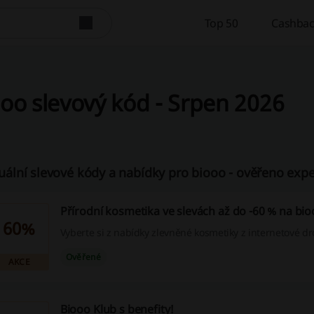
Top 50
Cashbac
oo slevový kód - Srpen 2026
uální slevové kódy a nabídky pro biooo - ověřeno expe
Přírodní kosmetika ve slevách až do -60 % na bi
60%
Vyberte si z nabídky zlevněné kosmetiky z internetové dr
Ověřené
AKCE
Biooo Klub s benefity!