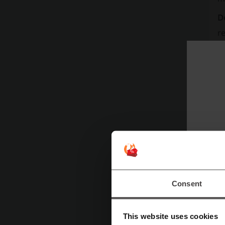
D
re
O
s
P
Consent
Z
c
This website uses cookies