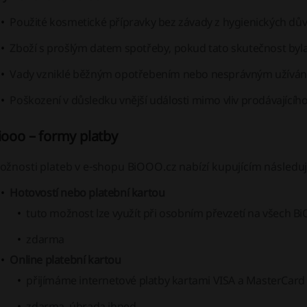
Použité kosmetické přípravky bez závady z hygienických dů
Zboží s prošlým datem spotřeby, pokud tato skutečnost byl
Vady vzniklé běžným opotřebením nebo nesprávným užíván
Poškození v důsledku vnější události mimo vliv prodávajícího
iooo – formy platby
ožnosti plateb v e-shopu BiOOO.cz nabízí kupujícím následuj
Hotovostí nebo platební kartou
tuto možnost lze využít při osobním převzetí na všech 
zdarma
Online platební kartou
přijímáme internetové platby kartami VISA a MasterCard
zdarma, úhrada ihned