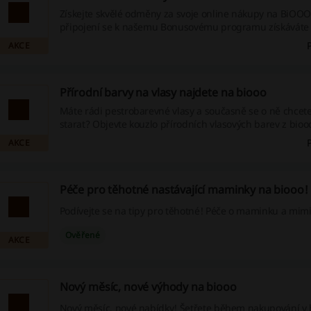
Získejte skvělé odměny za svoje online nákupy na BiOOO
připojení se k našemu Bonusovému programu získáváte
utracených 100 Kč jeden bonusový bod a po nahromadě
AKCE
dostatečného počtu bodů si můžete z naší bohaté nabíd
zdarma vzorky, informační letáky nebo dokonce plné pro
Neváhejte a přidejte se k našemu programu ještě dnes!
Přírodní barvy na vlasy najdete na biooo
Máte rádi pestrobarevné vlasy a současně se o ně chcete
starat? Objevte kouzlo přírodních vlasových barev z biooo 
výhody našich speciálních nabídek, jako jsou slevové kó
AKCE
cashback. Neváhejte, začněte šetřit již dnes!
Péče pro těhotné nastávající maminky na biooo!
Podívejte se na tipy pro těhotné! Péče o maminku a mim
Ověřené
AKCE
Nový měsíc, nové výhody na biooo
Nový měsíc, nové nabídky! Šetřete během nakupování v 