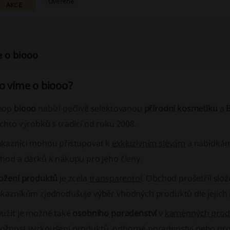
Ověřené
AKCE
e o biooo
o víme o biooo?
hop
biooo
nabízí pečlivě selektovanou
přírodní kosmetiku
a
chto výrobků s tradicí od roku 2008.
ákazníci mohou přistupovat k
exkluzivním slevám
a nabídká
ýhod a dárků k nákupu pro jeho členy.
ložení produktů
je zcela
transparentní
. Obchod prošetřil slož
ákazníkům zjednodušuje výběr vhodných produktů dle jejich 
yužít je možné také
osobního poradenství
v
kamenných prod
ožnost vyzkoušení produktů, odborné poradenství nebo profe