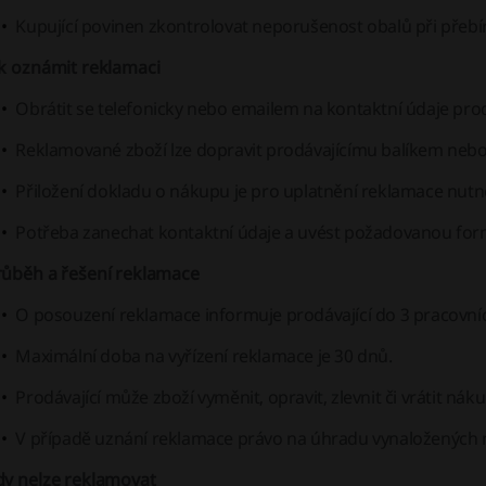
Kupující povinen zkontrolovat neporušenost obalů při přebír
ak oznámit reklamaci
Obrátit se telefonicky nebo emailem na kontaktní údaje prod
Reklamované zboží lze dopravit prodávajícímu balíkem neb
Přiložení dokladu o nákupu je pro uplatnění reklamace nutn
Potřeba zanechat kontaktní údaje a uvést požadovanou f
růběh a řešení reklamace
O posouzení reklamace informuje prodávající do 3 pracovní
Maximální doba na vyřízení reklamace je 30 dnů.
Prodávající může zboží vyměnit, opravit, zlevnit či vrátit nák
V případě uznání reklamace právo na úhradu vynaložených 
dy nelze reklamovat