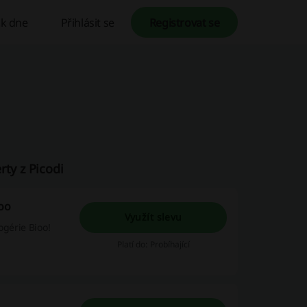
k dne
Přihlásit se
Registrovat se
rty z Picodi
ooo
Využít slevu
ogérie Bioo!
Platí do: Probíhající