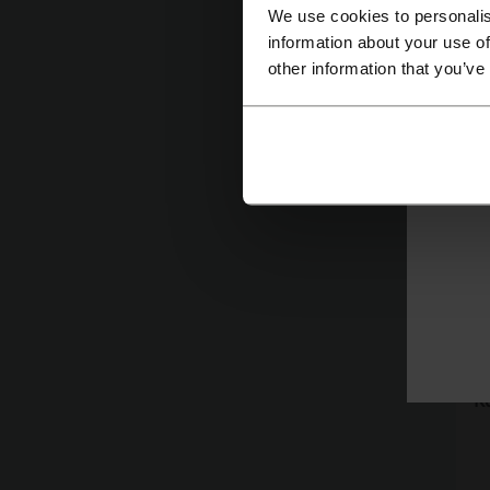
We use cookies to personalis
R
information about your use of
i
other information that you’ve
K
r
b
Z
K