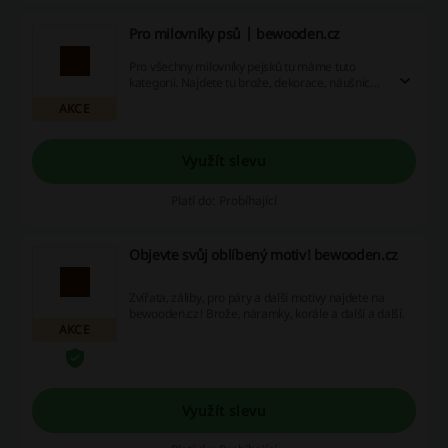
Pro milovníky psů | bewooden.cz
Pro všechny milovníky pejsků tu máme tuto
kategorii. Najdete tu brože, dekorace, náušnice
nebo třeba přívěsky. Vyberte si sami.
AKCE
Využít slevu
Platí do: Probíhající
Objevte svůj oblíbený motiv! bewooden.cz
Zvířata, záliby, pro páry a další motivy najdete na
bewooden.cz! Brože, náramky, korále a další a další.
AKCE
Využít slevu