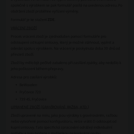
společně s výrobkem se pak formulář posílá na uvedenou adresu. Po
obdržení zboží proběhne vyřízení výměny.
Formulář je ke stažení
ZDE
.
VRÁCENÍ ZBOŽÍ
Proces vrácení zboží je zjednodušen pomocí formuláře pro
odstoupení od kupní smlouvy, který je možné stáhnout, vyplnit a
odeslat spolu s výrobkem. Na vrácení je poskytnuta doba 30 dnů od
převzetí zboží.
Zboží by mělo být pečlivě zabaleno při zasílání zpátky, aby nedošlo k
jeho poškození během přepravy.
Adresa pro zasílání výrobků:
BeWooden
Fryčovice 720
739 45, Fryčovice
UPRAVENÉ ZBOŽÍ (GRAVÍROVÁNÍ, RAŽBA, ATD.)
Zboží upravené na míru, jako jsou výrobky s gravírováním, ražbou
nebo vytvořené pomocí konfigurátoru, nelze vrátit či odstoupit od
kupní smlouvy. Tato specifická zpracování odrážejí individuální
potřeby a jsou tvořena s myšlenkou na konkrétní osobu.