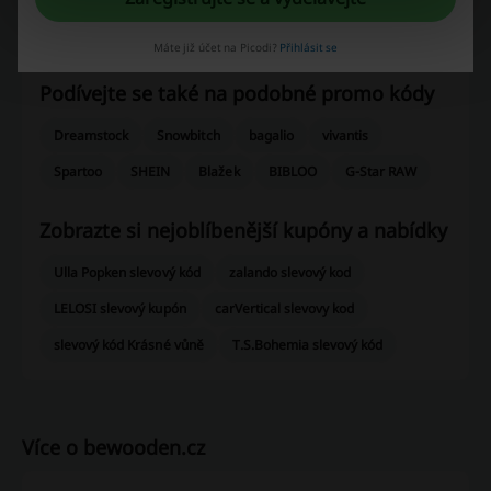
Ukaž email
bewooden
Máte již účet na Picodi?
Přihlásit se
Podívejte se také na podobné promo kódy
Dreamstock
Snowbitch
bagalio
vivantis
Spartoo
SHEIN
Blažek
BIBLOO
G-Star RAW
Zobrazte si nejoblíbenější kupóny a nabídky
Ulla Popken slevový kód
zalando slevový kod
LELOSI slevový kupón
carVertical slevovy kod
slevový kód Krásné vůně
T.S.Bohemia slevový kód
Více o bewooden.cz