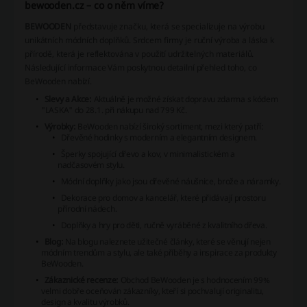
bewooden.cz – co o něm víme?
BEWOODEN
představuje značku, která se specializuje na výrobu
unikátních módních doplňků. Srdcem firmy je ruční výroba a láska k
přírodě, která je reflektována v použití udržitelných materiálů.
Následující informace Vám poskytnou detailní přehled toho, co
BeWooden nabízí.
Slevy a Akce:
Aktuálně je možné získat dopravu zdarma s kódem
"LASKA" do 28.1. při nákupu nad 799 Kč.
Výrobky:
BeWooden nabízí široký sortiment, mezi který patří:
Dřevěné hodinky s moderním a elegantním designem.
Šperky spojující dřevo a kov, v minimalistickém a
nadčasovém stylu.
Módní doplňky jako jsou dřevěné náušnice, brože a náramky.
Dekorace pro domov a kancelář, které přidávají prostoru
přírodní nádech.
Doplňky a hry pro děti, ručně vyráběné z kvalitního dřeva.
Blog:
Na blogu naleznete užitečné články, které se věnují nejen
módním trendům a stylu, ale také příběhy a inspirace za produkty
BeWooden.
Zákaznické recenze:
Obchod BeWooden je s hodnocením 99%
velmi dobře oceňován zákazníky, kteří si pochvalují originalitu,
design a kvalitu výrobků.