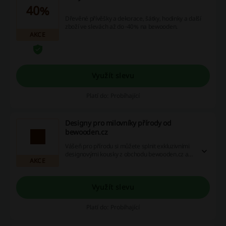
40%
Dřevěné přívěšky a dekorace, šátky, hodinky a další
zboží ve slevách až do -40% na bewooden.
AKCE
Využít slevu
Platí do: Probíhající
Designy pro milovníky přírody od
bewooden.cz
Vášeň pro přírodu si můžete splnit exkluzivními
designovými kousky z obchodu bewooden.cz a
AKCE
ještě přitom šetřit díky našim slevovým kódům,
cashback nabídkám a výhodným akcím.
Nečekejte, prozkoumejte nyní možnosti skvělých
úspor!
Využít slevu
Platí do: Probíhající