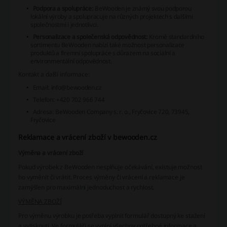
Podpora a spolupráce:
BeWooden je známý svou podporou
lokální výroby a spolupracuje na různých projektech s dalšími
společnostmi i jednotlivci.
Personalizace a společenská odpovědnost:
Kromě standardního
sortimentu BeWooden nabízí také možnost personalizace
produktů a firemní spolupráce s důrazem na socialní a
environmentální odpovědnost.
Kontakt a další informace:
Email:
info@bewooden.cz
Telefon:
+420 702 966 744
Adresa:
BeWooden Company s. r. o., Fryčovice 720, 73945,
Fryčovice
Reklamace a vrácení zboží v bewooden.cz
Výměna a vrácení zboží
Pokud výrobek z BeWooden nesplňuje očekávání, existuje možnost
ho vyměnit či vrátit. Proces výměny či vrácení a reklamace je
zamýšlen pro maximální jednoduchost a rychlost.
VÝMĚNA ZBOŽÍ
Pro výměnu výrobku je potřeba vyplnit formulář dostupný ke stažení
a vytisknutí. Ve formuláři se vyplní všechny potřebné informace a