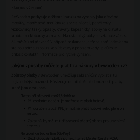
ZÁRUKA VÝROBKŮ
BeWooden poskytuje doživotní záruku na výrobky jako dřevěné
motýlky, manžetové knoflíčky ze speciální oceli, peněženky,
vizitkovníky, tašky, opasky, kravaty, kapesníčky, spony na kravatu,
krabice na klobouky a zrcátka. Na ostatní výrobky se vztahuje záruka
24 měsíců od převzetí. V případě reklamace je třeba zboží odeslat na
stejnou adresu spolu s kopií faktury a popisem vady. Je důležité
přiložit kontaktní informace pro rychlé vyřízení.
Jakými způsoby můžete platit za nákupy v bewooden.cz?
Způsoby platby
v BeWooden umožňují zákazníkům vybrat si tu
nejvhodnější možnost. Následuje detailní přehled možností platby,
které jsou dostupné.
Platba při převzetí zboží / dobírka
Při osobním odběru je možnost zaplatit
hotově
.
Při doručení zboží
PPL
je možné platit hotově nebo
platební
kartou
.
Zákazník by měl mít připravený přesný obnos pro urychlení
procesu.
Platební kartou online (GoPay)
Bezhotovostní platba pomocí karet
MasterCard
a
VISA
.