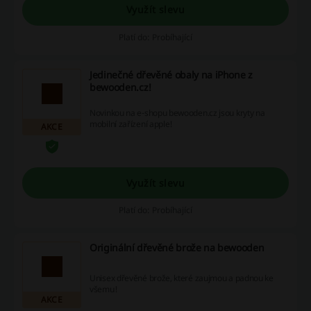
Využít slevu
Platí do: Probíhající
Jedinečné dřevěné obaly na iPhone z
bewooden.cz!
Novinkou na e-shopu bewooden.cz jsou kryty na
mobilní zařízení apple!
AKCE
Využít slevu
Platí do: Probíhající
Originální dřevěné brože na bewooden
Unisex dřevěné brože, které zaujmou a padnou ke
všemu!
AKCE