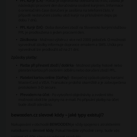
PPL Kurýr (ČR)
- Pokud je objednávka odeslána do 9:00, zásilka je
následující pracovní den doručována osobně kurýrem. Informace
o orientačním čase doručení je zasílána na telefonní číslo. V
případě nedoručení zásilku uloží kurýr na příslušném depu po
dobu 7 dnů.
PPL Kurýr (SK)
- Doba doručení zboží na Slovensko kurýrní službou
PPL je prodloužena o jeden pracovní den.
Zásilkovna
- Možnost výběru z více než 2000 poboček. O možnosti
vyzvednutí zásilky informuje dopravce emailem a SMS. Lhůta pro
vyzvednutí lze prodloužit až na 21 dní.
Způsoby platby:
Platba při převzetí zboží / dobírka
- Možnost platby hotově nebo
platební kartou při osobním odběru nebo doručení zboží PPL.
Platební kartou online (GoPay)
- Bezpečný způsob platby kartami
MasterCard a VISA. Transakce probíhá okamžitě a je zabezpečena
protokolem 3-D secure.
Převodem na účet
- Po vytvoření objednávky a zvolení této
možnosti obdržíte pokyny na e-mail. Po připsání platby na účet
bude zboží odesláno.
bewooden.cz slevové kódy – jaké typy existují?
Nakupování v obchodě
BEWOODEN
je vždy spojeno s atraktivními
nabídkami a
slevové kódy
. Pokud hledáte výhodné ceny, bude vás
zajímat až 40% sleva na vybrané produkty.