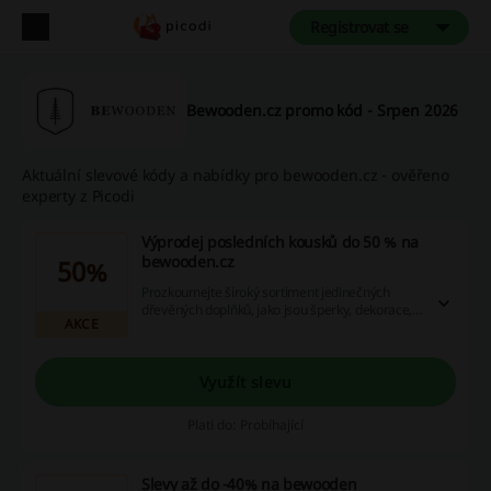
Registrovat se
Bewooden.cz promo kód - Srpen 2026
Aktuální slevové kódy a nabídky pro bewooden.cz - ověřeno
experty z Picodi
Výprodej posledních kousků do 50 % na
bewooden.cz
50%
Prozkoumejte široký sortiment jedinečných
dřevěných doplňků, jako jsou šperky, dekorace,
AKCE
hodinky či přívěšky na eshopu Bewooden.
Využijte našich exkluzivních slevových kódů,
atraktivních akcí a možností vracení peněz při
nákupu - nestihnete se ani nadechnout a váš byt
Využít slevu
bude přetékající originalitou!
Platí do: Probíhající
Slevy až do -40% na bewooden