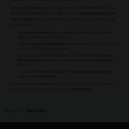
promo kód bewooden.cz
přichází s různými tematickými akcemi a
slevami. Například, můžete využít speciálního
Valentýnského promo
kód bewooden.cz
, který nabízí dopravu zdarma při objednávce nad
určitou částku.
promo kód bewooden.cz
na originální dřevěné přívěsky, které
jsou teď v prodeji s až 30% slevou.
Některé
promo kód bewooden.cz
nabídne slevu na celý sortiment
nebo na určité kategorie produktů.
Pokud máte zájem o designové kousky, stojí za zvážení
promo
kód bewooden.cz
na kolekce inspirované přírodou nebo Malým
princem.
S příchodem nového měsíce přináší
promo kód bewooden.cz
akce na vybrané produkty.
Využívání
slevové kódy
vám může přinést velké úspory při nákupu
jedinečných a prémiových produktů od
BEWOODEN
.
bewooden
Picodi