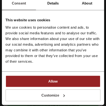
Consent
Details
About
Podrobnosti nabídek
Nabídky
16
This website uses cookies
Nejlepší sleva
50%
We use cookies to personalise content and ads, to
Registrujte se přes Facebook
provide social media features and to analyse our traffic.
Poslední aktualizace
01.08.26 6:00
We also share information about your use of our site with
our social media, advertising and analytics partners who
Registrujte se přes Google
may combine it with other information that you’ve
Hodnocení slevových kódů pro bewooden
provided to them or that they’ve collected from your use
Registrujte si svůj e-mail
of their services.
Průměrné hodnocení: 4.51, na základě 283 hlasů.
Kontakt na bewooden.cz:
Allow
Fryčovice 720, 73945, Fryčovice
Registrací potvrzujete, že jste si přečetli a souhlasíte "
se smluvními
podmínkami
“ a "
zásady ochrany osobních údajů.
“
Customize
+420 702 966 744
Zaregistrujte se a vydělávejte