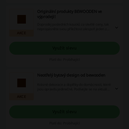
Originální produkty BEWOODEN ve
výprodeji!
Doprodej posledních kousků za skvělé ceny, tak
nepropásněte svou příležitost alespoň jeden z
AKCE
nich vlastnit!
Využít slevu
Platí do: Probíhající
Neotřelý bytový design od bewooden
Krásné dekorace a doplňky do domácnosti, které
jsou opravdu jedinečné. Podívejte se na aktuální
nabídku a vyzdobte si svůj příbytek jejich kousky.
AKCE
Využít slevu
Platí do: Probíhající