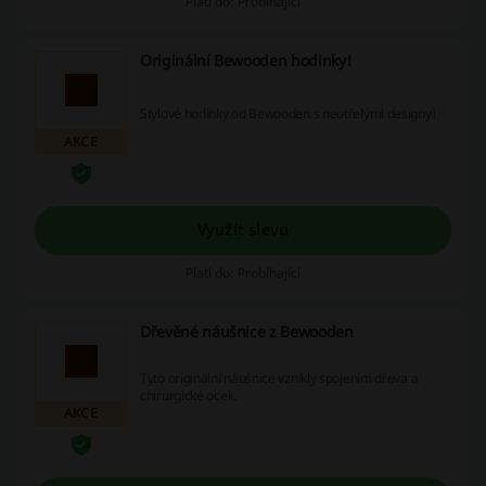
Platí do: Probíhající
Originální Bewooden hodinky!
Stylové hodinky od Bewooden s neotřelými designy!
AKCE
Využít slevu
Platí do: Probíhající
Dřevěné náušnice z Bewooden
Tyto originální náušnice vznikly spojením dřeva a
chirurgické oceli.
AKCE