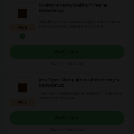
Kolekce na motivy Malého Prince na
bewooden.cz
Motiv lišky, která je známá svou bystrostí, v kombinaci
s Malým princem vytváří jedinečný šperk.
AKCE
Využít slevu
Platí do: Probíhající
Je tu Srpen. Nakupujte za výhodné ceny na
bewooden.cz
Nový měsíc začínáme akčními nabídkami. Udělejte si
radost novým kouskem.
AKCE
Využít slevu
Platí do: Probíhající