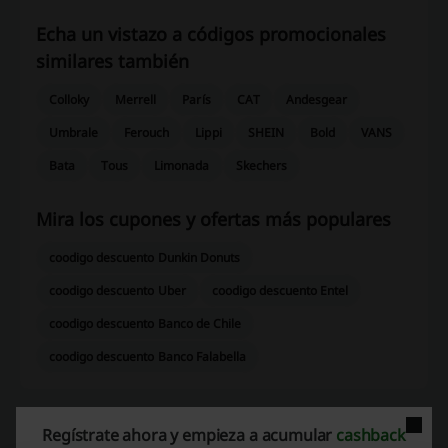
Echa un vistazo a códigos promocionales
similares también
Colloky
Merrell
París
CAT
Andesgear
Umbrale
Ferouch
Lippi
SHEIN
Bold
VANS
Bata
Tous
Limonada
Skechers
Mira los cupones y ofertas más populares
coodigo descuento Dunkin Donuts
coodigo descuento Uber
coodigo descuento Entel
coodigo descuento Banco de Chile
coodigo descuento Banco Falabella
Regístrate ahora y empieza a acumular
cashback