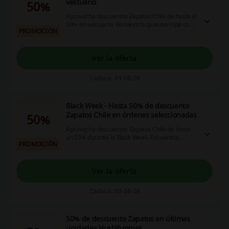
vestuario
50%
Aprovecha descuentos Zapatos Chile de hasta el
50% en vestuario. Renueva tu guardarropa con
PROMOCIÓN
prendas a precios reducidos y disfruta de
grandes ahorros en tu compra.
Ver la oferta
Caduca: 09-08-26
Black Week - Hasta 50% de descuento
Zapatos Chile en órdenes seleccionadas
50%
Aprovecha descuentos Zapatos Chile de hasta
un 50% durante la Black Week. Encuentra
PROMOCIÓN
ofertas increíbles en una variedad de productos.
Ver la oferta
Caduca: 09-08-26
50% de descuento Zapatos en últimas
unidades HushPuppies