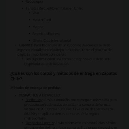
Redcompra
Tarjetas de Crédito emitidas en Chile:
Visa
MasterCard
Magna
American Express
Diners Club International
Cupones:
Para hacer uso de un cupón de descuento se debe
ingresar el código en el campo indicado durante el proceso de
pago. Es importante considerar:
Los cupones tienen una fecha de vigencia que debe ser
respetada para su utilización.
¿Cuáles son los costos y métodos de entrega en Zapatos
Chile?
Métodos de entrega de pedidos
.
DESPACHOS A DOMICILIO
:
Recibe Hoy
: Envío a domicilio con entrega el mismo día para
productos seleccionados al realizar la compra de lunes a
viernes de 00:00hrs a 13:00hrs. El valor de despacho es de
$6.490 y se aplica a ciertas comunas de la región
metropolitana.
Despacho Express
: Envío a domicilio en hasta 2 días hábiles
sin depender del horario de compra. El valor por despacho es