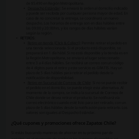
de $5.490 en Región Metropolitana.
Despacho Estándar
: Se enviará la orden al domicilio indicado
y puede ser recibida por cualquier persona mayor de edad. En
caso de no concretar la entrega, se coordinará un nuevo
despacho. Los horarios de entrega son en días hábiles entre
las 09:00 y 20:00hrs, y los rangos de días hábiles varían
según la región.
RETIROS
:
Retiro en tienda (Click & Collect)
: Permite retirar el pedido en
una tienda seleccionada. Si el producto está disponible, se
preparará en 1 día hábil. Si no está disponible y la tienda es en
la Región Metropolitana, se enviará al lugar seleccionado
entre 3 a 4 días hábiles. Se recibirá un correo con un código
de 4 dígitos para el retiro y este servicio es GRATIS. Hay un
plazo de 5 días hábiles para retirar el pedido desde la
notificación de disponibilidad.
Retiro en Sucursal de Correos de Chile
: Si no se puede recibir
el pedido en el domicilio, se puede elegir esta alternativa. Al
momento de la compra, se indica la sucursal de Correos de
Chile donde se desea retirar el producto. Se notificará vía
correo electrónico cuando esté listo para ser retirado, con un
plazo de 5 días hábiles desde la notificación para retirarlo. Los
valores son iguales al Despacho Estándar.
¿Qué cupones y promociones ofrece Zapatos Chile?
Si estás buscando maneras de ahorrar en tu próximo par de
zapatos, es el momento de explorar los cupones disponibles en