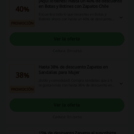
¡Aquí lo tienes! Hasta un 40% de descuento
en Botas y Botines con Zapatos Chile
40%
Encuentra todo lo que necesitas en Botas y
Botines ahora con hasta un 40% de descuento
PROMOCIÓN
directo en cada compra en Zapatos Chile ¡Paga
menos!
Ver la oferta
Caduca: En curso
Hasta 38% de descuento Zapatos en
Sandalias para Mujer
38%
¡Estilo y comodidad! Compra sandalias que a ti
te gustan más con hasta 38% de descuento en
PROMOCIÓN
Zapatos. ¡Haz clic y aprovecha esta oportunidad!
¡No esperes más!
Ver la oferta
Caduca: En curso
15% de descuento Zapatos al suscribirte