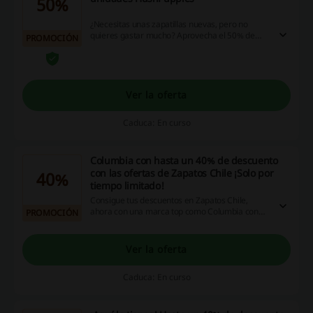
50%
¿Necesitas unas zapatillas nuevas, pero no
quieres gastar mucho? Aprovecha el 50% de
PROMOCIÓN
descuento en Zapatos en las últimas unidades
HushPuppies. ¡No te lo puedes perder!
Ver la oferta
Caduca: En curso
Columbia con hasta un 40% de descuento
con las ofertas de Zapatos Chile ¡Solo por
40%
tiempo limitado!
Consigue tus descuentos en Zapatos Chile,
ahora con una marca top como Columbia con
PROMOCIÓN
hasta un 40% de descuento ¡No dejes que se te
escapen!
Ver la oferta
Caduca: En curso