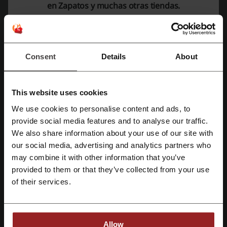
Más sobre Zapatos Chile:
en Zapatos y muchas otras tiendas.
¿Qué sabemos sobre Zapatos Chile?
Zapatos.cl
es el sitio oficial donde se encuentra una amplia gama de
vestuario y calzado para hombres, mujeres y niños. Con la
Consent
Details
About
posibilidad de
pago en 12 cuotas sin interés
, los clientes pueden
acceder a productos de calidad con la facilidad de un financiamiento
conveniente.
This website uses cookies
La variedad de
calzado
incluye:
Zapatos de hombre
We use cookies to personalise content and ads, to
Regístrate con Facebook
Zapatos de mujer
provide social media features and to analyse our traffic.
Calzado infantil
We also share information about your use of our site with
Zapatos para niño
our social media, advertising and analytics partners who
Regístrate con Google
Zapatos para niña
may combine it with other information that you’ve
Además, la tienda ofrece una selección de
vestuario
que
provided to them or that they’ve collected from your use
Regístrate con el correo electrónico
comprende:
of their services.
Ropa de hombre
Ropa de mujer
Los clientes pueden complementar su atuendo con los distintos
Allow
accesorios
disponibles: