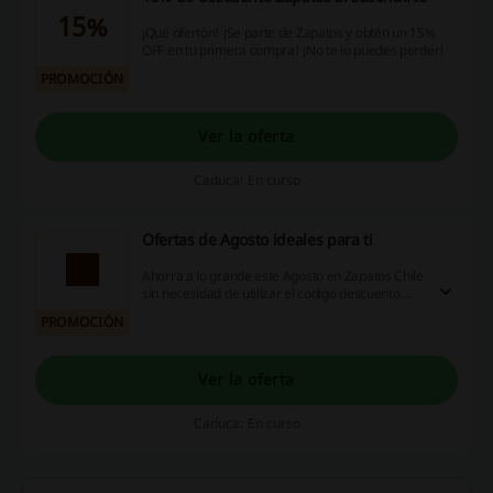
15%
¡Qué ofertón! ¡Se parte de Zapatos y obtén un 15%
OFF en tu primera compra! ¡No te lo puedes perder!
PROMOCIÓN
Ver la oferta
Caduca: En curso
Ofertas de Agosto ideales para ti
Ahorra a lo grande este Agosto en Zapatos Chile
sin necesidad de utilizar el codigo descuento
Zapatos Chile.
PROMOCIÓN
Ver la oferta
Caduca: En curso