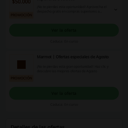
$50.000
¡No te pierdas esta oportunidad! Aprovecha el
despacho gratis en compras superiores a
PROMOCIÓN
$50.000. ¡Haz clic y goza de la oferta!
Ver la oferta
Caduca: En curso
Marmot | Ofertas especiales de Agosto
¡No te pierdas esta gran oportunidad! Haz clic y
descubre las mejores ofertas de Agosto
PROMOCIÓN
Ver la oferta
Caduca: En curso
Detalles de las ofertas