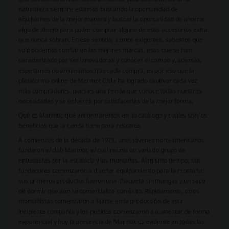
naturaleza siempre estamos buscando la oportunidad de
equiparnos de la mejor manera y buscar la oportunidad de ahorrar
algo de dinero para poder comprar alguno de esos accesorios extra
que nunca sobran. En ese sentido, somos exigentes, sabemos que
solo podemos confiar en las mejores marcas, esas que se han
caracterizado por ser innovadoras y conocer el campo y, además,
esperamos no arruinarnos tras cada compra, es por eso que la
plataforma online de Marmot Chile ha logrado cautivar cada vez
más compradores, pues es una tienda que conoce todas nuestras
necesidades y se esfuerza por satisfacerlas de la mejor forma.
Qué es Marmot, qué encontraremos en su catálogo y cuáles son los
beneficios que la tienda tiene para nosotros
A comienzos de la década de 1973, unos jóvenes norteamericanos
fundaron el club Marmot, el cual reunía un variado grupo de
entusiastas por la escalada y las montañas. Al mismo tiempo, sus
fundadores comenzaron a diseñar equipamiento para la montaña;
sus primeros productos fueron una chaqueta sin mangas y un saco
de dormir que aún se comercializa con éxito. Rápidamente, otros
montañistas comenzaron a fijarse en la producción de esta
incipiente compañía y los pedidos comenzaron a aumentar de forma
exponencial y hoy la presencia de Marmot es evidente en todas las