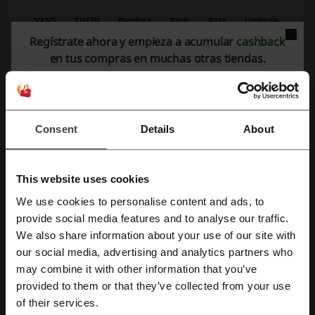
VANS
SHEIN
Pandora
París
Bata
Umbrale
Regístrate ahora y empieza a acumular
cashback
Limonada
Bold
Lippi
Rockford
Ferouch
en tus compras en muchas otras tiendas.
Skechers
Bamers
Colloky
Andesgear
Mira los cupones y ofertas más populares
Consent
Details
About
coodigo descuento Burger King
coodigo descuento KidZania
coodigo descuento KFC
coodigo descuento Cinemark
cupón TEMU
This website uses cookies
We use cookies to personalise content and ads, to
Regístrate con Facebook
provide social media features and to analyse our traffic.
We also share information about your use of our site with
Más sobre Marmot:
our social media, advertising and analytics partners who
Regístrate con Google
may combine it with other information that you’ve
Marmot, la compañía que satisface las necesidades de equipo en la
provided to them or that they’ve collected from your use
montaña porque la han vivido y saben muy bien lo que hacen
Regístrate con el correo electrónico
of their services.