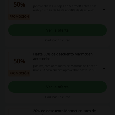
50%
¡Aprovecha las rebajas en Marmot! Entra en la
web y disfruta de hasta un 50% de descuento en
productos seleccionados. ¡No te lo puedes
PROMOCIÓN
perder!
Ver la oferta
Caduca: En curso
Hasta 50% de descuento Marmot en
accesorios
50%
¡Los mejores accesorios de Marmot los tienes a
un clic! Ahora puedes aprovechar hasta un 50%
PROMOCIÓN
de descuento en la sección accesorios. ¡Dale!
Ver la oferta
Caduca: En curso
20% de descuento Marmot en saco de