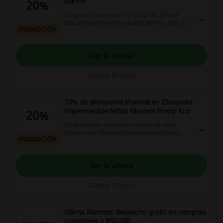
dormir
20%
¡Empieza tu aventura hoy! Goza del 20% de
descuento Marmot en saco de dormir. ¡Haz clic y
PROMOCIÓN
disfruta de la promoción!
Ver la oferta
Caduca: En curso
20% de descuento Marmot en Chaqueta
Impermeable Niños Marmot Precip Eco
20%
¡Todo lo mejor para ti sin moverte de casa!
Compra una Chaqueta Impermeable Niños
PROMOCIÓN
Marmot Precip Eco con 20% de descuento en
Marmot. ¡Haz click ya!
Ver la oferta
Caduca: En curso
Oferta Marmot: despacho gratis en compras
superiores a $50.000