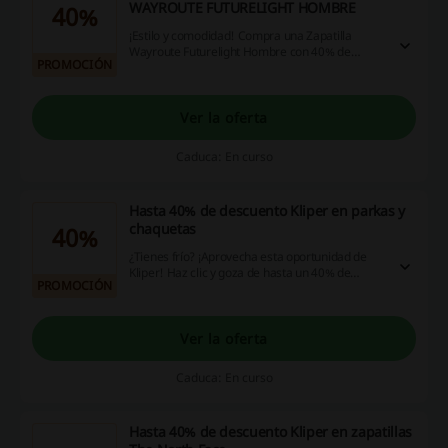
WAYROUTE FUTURELIGHT HOMBRE
40%
¡Estilo y comodidad! Compra una Zapatilla
Wayroute Futurelight Hombre con 40% de
PROMOCIÓN
descuento en Kliper. ¡Haz click y aprovecha ya!
Ver la oferta
Caduca: En curso
Hasta 40% de descuento Kliper en parkas y
chaquetas
40%
¿Tienes frío? ¡Aprovecha esta oportunidad de
Kliper! Haz clic y goza de hasta un 40% de
PROMOCIÓN
descuento en parkas y chaquetas
seleccionadas. ¡No te lo pierdas!
Ver la oferta
Caduca: En curso
Hasta 40% de descuento Kliper en zapatillas