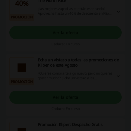
The North Face
40%
¡Las mejores zapatillas te están esperando!
Aprovecha hasta un 40% de descuento en Kliper
PROMOCIÓN
en zapatillas The North Face. ¡Dale!
Ver la oferta
Caduca: En curso
Echa un vistazo a todas las promociones de
Kliper de este Agosto
¿Quieres comprarte algo nuevo, pero no quieres
gastar mucho? ¡Echa un vistazo a las
PROMOCIÓN
promociones de Agosto en Kliper y ahorra!
Ver la oferta
Caduca: En curso
Promoción Kliper: Despacho Gratis