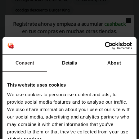
coodigo descuento Burger King
Regístrate ahora y empieza a acumular
cashback
en tus compras en muchas otras tiendas.
Más sobre Kliper:
Kliper, la tienda en la que podrás equiparte para realizar tus
actividades al aire libre con ropa de calidad y buen precio
Consent
Details
About
This website uses cookies
We use cookies to personalise content and ads, to
Regístrate con Facebook
provide social media features and to analyse our traffic.
We also share information about your use of our site with
our social media, advertising and analytics partners who
Regístrate con Google
may combine it with other information that you’ve
Cada día aumenta más la popularidad de la práctica de actividades
provided to them or that they’ve collected from your use
Regístrate con el correo electrónico
al aire libre. Los motivos son variados y van desde la preocupación