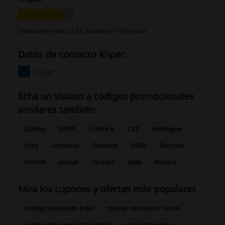
Valoración media: 3.95, basada en 1635 votos
Datos de contacto Kliper:
Kliper
Echa un vistazo a códigos promocionales
similares también
Colloky
SHEIN
Umbrale
CAT
Andesgear
París
Limonada
Rockford
VANS
Skechers
Merrell
Lounge
Ferouch
Bata
Bamers
Mira los cupones y ofertas más populares
coodigo descuento Entel
coodigo descuento Turbus
coodigo descuento Cruz Verde
cupón Aliexpress