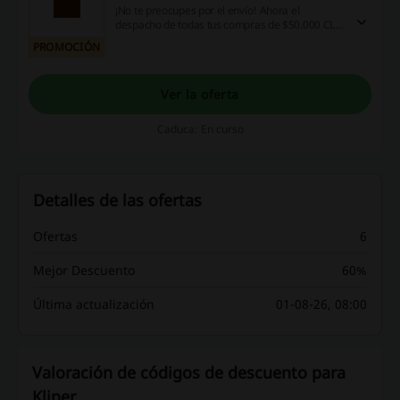
¡No te preocupes por el envío! Ahora el
despacho de todas tus compras de $50.000 CLP
o más será completamente gratis. ¡Aprovecha
PROMOCIÓN
esta oportunidad!
Ver la oferta
Caduca: En curso
Detalles de las ofertas
Ofertas
6
Mejor Descuento
60%
Última actualización
01-08-26, 08:00
Valoración de códigos de descuento para
Kliper