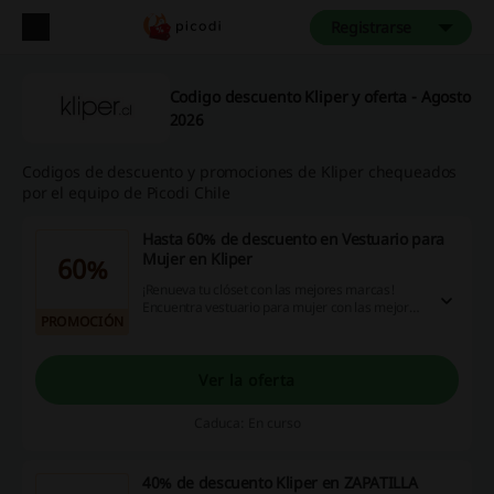
Registrarse
Codigo descuento Kliper y oferta - Agosto
2026
Codigos de descuento y promociones de Kliper chequeados
por el equipo de Picodi Chile
Hasta 60% de descuento en Vestuario para
Mujer en Kliper
60%
¡Renueva tu clóset con las mejores marcas!
Encuentra vestuario para mujer con las mejores
PROMOCIÓN
marcas con hasta 60% de descuento en Kliper.
¡Aprovecha esta oportunidad!
Ver la oferta
Caduca: En curso
40% de descuento Kliper en ZAPATILLA