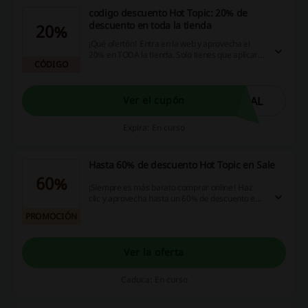
codigo descuento Hot Topic: 20% de
descuento en toda la tienda
20%
¡Qué ofertón! Entra en la web y aprovecha el
20% en TODA la tienda. Solo tienes que aplicar
CÓDIGO
este codigo descuento Hot Topic. ¡Disfruta de
esta oferta! ¡Dale!
EAL
Ver el cupón
Expira: En curso
Hasta 60% de descuento Hot Topic en Sale
60%
¡Siempre es más barato comprar online! Haz
clic y aprovecha hasta un 60% de descuento en
todas las prendas en la sección sale. ¡Dale!
PROMOCIÓN
Ver la oferta
Caduca: En curso