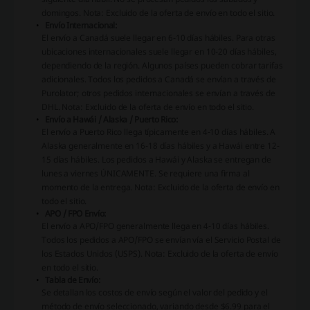
domingos.
Nota: Excluido de la oferta de envío en todo el sitio.
Envío Internacional:
El envío a Canadá suele llegar en 6-10 días hábiles. Para otras
ubicaciones internacionales suele llegar en 10-20 días hábiles,
dependiendo de la región. Algunos países pueden cobrar tarifas
adicionales. Todos los pedidos a Canadá se envían a través de
Purolator; otros pedidos internacionales se envían a través de
DHL.
Nota: Excluido de la oferta de envío en todo el sitio.
Envío a Hawái / Alaska / Puerto Rico:
El envío a Puerto Rico llega típicamente en 4-10 días hábiles. A
Alaska generalmente en 16-18 días hábiles y a Hawái entre 12-
15 días hábiles. Los pedidos a Hawái y Alaska se entregan de
lunes a viernes ÚNICAMENTE. Se requiere una firma al
momento de la entrega.
Nota: Excluido de la oferta de envío en
todo el sitio.
APO / FPO Envío:
El envío a APO/FPO generalmente llega en 4-10 días hábiles.
Todos los pedidos a APO/FPO se envían vía el Servicio Postal de
los Estados Unidos (USPS).
Nota: Excluido de la oferta de envío
en todo el sitio.
Tabla de Envío:
Se detallan los costos de envío según el valor del pedido y el
método de envío seleccionado, variando desde $6.99 para el