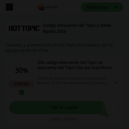
Registrarse
Codigo descuento Hot Topic y oferta -
Agosto 2026
Cupones y promociones de Hot Topic chequeados por el
equipo de Picodi Chile
30% codigo descuento Hot Topic de
descuento Hot Topic USA por Suscribirte
30%
¡Ahorra en tu primera compra! Ahora podrás
disfrutar de 30% de descuento en tu primera
CÓDIGO
compra en Hot Topic USA sólo por suscribirte.
Sólo entra en la página web, ingresa tu correo
electrónico, aplica el codigo descuento Hot Topic
y listo. ¡Aprovecha esta oportunidad!
Ver el cupón
Expira: En curso