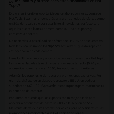
¿Qué cupones y promociones están disponibles en Hot
Topic?
Explora las increíbles oportunidades de ahorro con los
cupones
de
Hot Topic
. Este mes, encontrarás una gran variedad de ofertas como
un 30% de rebaja solo por suscribirte al newsletter, perfecto para
aquellos que realizan su primera compra. ¡Usa el
cupones
y
comienza a ahorrar!
No te pierdas la posibilidad de disfrutar de un 20% de descuento en
toda la tienda utilizando los
cupones
. Actualiza tu guardarropa con
estilo y ahorra en cada compra.
Lleva lo último en moda y accesorios con los
cupones
para
Hot Topic
.
Las nuevas llegadas te están esperando desde tan solo $9.90 y con
accesorios comenzando en $5.90, tus opciones son ilimitadas.
Además, los
cupones
te dan acceso a promociones exclusivas. Por
ejemplo, disfruta de un despacho gratuito a EE.UU. en pedidos
superiores a $60 USD. ¡Aprovecha estos
cupones
para maximizar tu
experiencia de compra!
Por último, recuerda que los
cupones
son tu mejor aliado para
acceder a descuentos de hasta un 60% en la sección de Sale.
Mantente alerta de estas ofertas periódicas para beneficiarte de las
promociones inmejorables que
Hot Topic
tiene para ti.