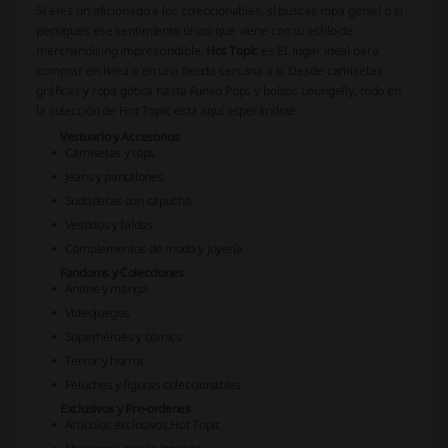
Si eres un aficionado a los coleccionables, si buscas ropa genial o si
persigues ese sentimiento único que viene con tu estilo de
merchandising imprescindible,
Hot Topic
es EL lugar ideal para
comprar en línea o en una tienda cercana a ti. Desde camisetas
gráficas y ropa gótica hasta Funko Pops y bolsos Loungefly, todo en
la colección de Hot Topic está aquí esperándote.
Vestuario y Accesorios
Camisetas y tops
Jeans y pantalones
Sudaderas con capucha
Vestidos y faldas
Complementos de moda y joyería
Fandoms y Colecciones
Anime y manga
Videojuegos
Superhéroes y cómics
Terror y horror
Peluches y figuras coleccionables
Exclusivos y Pre-ordenes
Artículos exclusivos Hot Topic