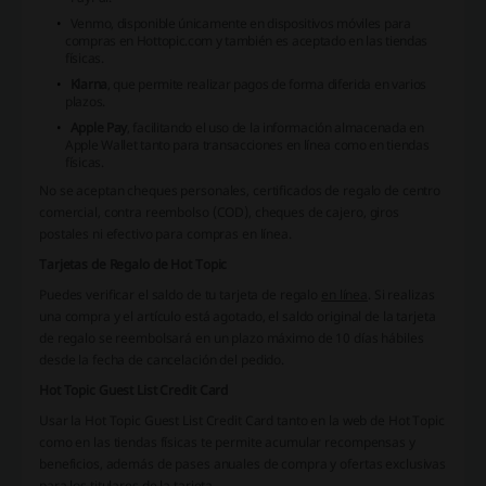
Venmo
, disponible únicamente en dispositivos móviles para
compras en Hottopic.com y también es aceptado en las tiendas
físicas.
Klarna
, que permite realizar pagos de forma diferida en varios
plazos.
Apple Pay
, facilitando el uso de la información almacenada en
Apple Wallet tanto para transacciones en línea como en tiendas
físicas.
No se aceptan cheques personales, certificados de regalo de centro
comercial, contra reembolso (COD), cheques de cajero, giros
postales ni efectivo para compras en línea.
Tarjetas de Regalo de Hot Topic
Puedes verificar el saldo de tu tarjeta de regalo
en línea
. Si realizas
una compra y el artículo está agotado, el saldo original de la tarjeta
de regalo se reembolsará en un plazo máximo de 10 días hábiles
desde la fecha de cancelación del pedido.
Hot Topic Guest List Credit Card
Usar la
Hot Topic Guest List Credit Card
tanto en la web de Hot Topic
como en las tiendas físicas te permite acumular recompensas y
beneficios, además de pases anuales de compra y ofertas exclusivas
para los titulares de la tarjeta.