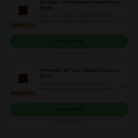
Hot Topic | Promociones inmejorables en
Agosto
No necesitas ninugún codigo descuento Hot
Topic para obtener tu descuento. Haz clic en la
PROMOCIÓN
oferta y ¡disfruta!
Ver la oferta
Caduca: En curso
Promoción Hot Topic: Despacho Gratis a
EE.UU.
¡No te preocupes por el envío! Ahora el
despacho a los EE.UU. de tus compras de $60
PROMOCIÓN
USD o más en Hot Topic será completamente
gratis. ¡Aprovecha esta oportunidad!
Ver la oferta
Caduca: En curso