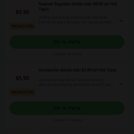
Nuevas llegadas desde solo $9.90 en Hot
Topic
$9.90
¡Todo lo que buscas al precio que necesitas!
Entra en la web y descubre los nuevos productos
PROMOCIÓN
de Hot Topic. ¡No te lo puedes perder!
Ver la oferta
Caduca: En curso
Accesorios desde solo $5.90 en Hot Topic
$5.90
¡Aprovecha esta oferta! Entra en la web y
descubre los mejores accesorios en Hot Topic
desde solo $5.90 en Hot Topic. ¡No te lo puedes
PROMOCIÓN
perder!
Ver la oferta
Caduca: En curso