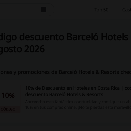
Top 50
Cas
igo descuento Barceló Hotels 
gosto 2026
ones y promociones de Barceló Hotels & Resorts cheq
10% de Descuento en Hoteles en Costa Rica | co
10%
descuento Barceló Hotels & Resorts
Aprovecha esta fantástica oportunidad y consigue un ah
10% en tus compras online. ¡No te pierdas esta maravillo
CÓDIGO
nuestros códigos de descuento y promociones, y disfruta
reembolsos en efectivo ahora mismo!