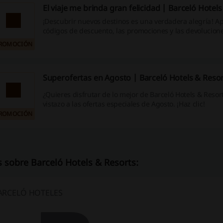
El viaje me brinda gran felicidad | Barceló Hotel
¡Descubrir nuevos destinos es una verdadera alegría! A
códigos de descuento, las promociones y las devolucion
que ofrecemos en nuestro sitio web para hacer que tu p
ROMOCIÓN
sea aún más gratificante y económico. ¡No esperes más,
ahorrar ahora!
Superofertas en Agosto | Barceló Hotels & Reso
¿Quieres disfrutar de lo mejor de Barceló Hotels & Resor
vistazo a las ofertas especiales de Agosto. ¡Haz clic!
ROMOCIÓN
 sobre Barceló Hotels & Resorts:
ARCELÓ HOTELES