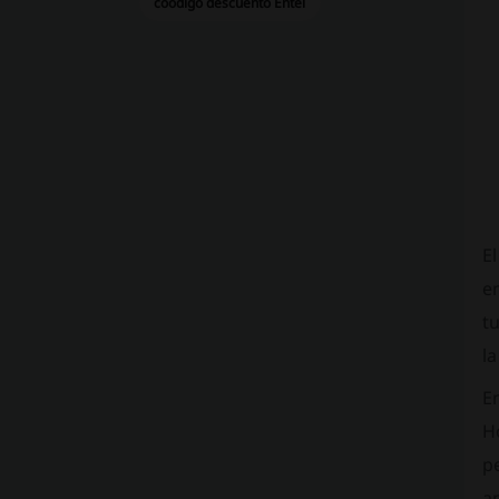
coodigo descuento Entel
El
e
t
l
En
Ho
p
a