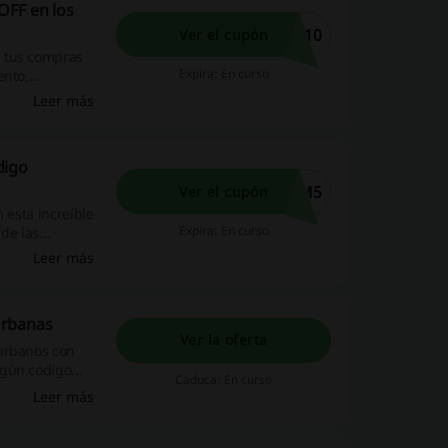
OFF en los
E10
Ver el cupón
n tus compras
Expira: En curso
ento,
 una verdadera
Leer más
digo
AM5
Ver el cupón
 esta increíble
Expira: En curso
 de las
. ¡Saca el
Leer más
mismo!
Urbanas
Ver la oferta
 urbanos con
ngún codigo
Caduca: En curso
Leer más