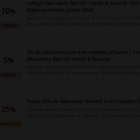
codigo descuento Barceló Hotels & Resorts 10% 
10%
Mejores Hoteles ¡Imperdible!
Aprovecha la oportunidad para ahorrar hasta un 10% e
con nuestro servicio online que ofrece códigos de descu
CÓDIGO
promociones y cashback. Convierte tus compras web en
ganga, ¡empieza a economizar ya!
5% de Descuento Extra en Hoteles Urbanos | co
5%
descuento Barceló Hotels & Resorts
No dejes escapar la posibilidad de reducir tus gastos con
oferta de hasta un 5% de descuento, disponible a través
CÓDIGO
promociones y códigos de descuento en nuestro sitio web
máximo provecho de tu dinero y obtén cashback ahora 
Hasta 25% de descuento Barceló en Escapadas 
25%
¿Piensas en vacaciones? Descubre los mejores destinos
hasta 25% de descuento en Barceló. No es necesario ni
descuento Barceló Hotels & Resorts. ¡Haz clic ya!
ROMOCIÓN