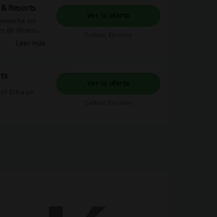
s & Resorts
Ver la oferta
provecha los
es de dinero
Caduca: En curso
róximo viaje
Leer más
 empieza a
rts
Ver la oferta
ts? Echa un
Caduca: En curso