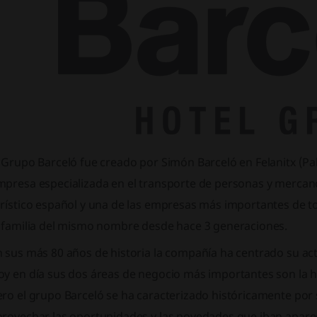
 Grupo Barceló fue creado por Simón Barceló en Felanitx (Pa
mpresa especializada en el transporte de personas y mercan
urístico español y una de las empresas más importantes de t
a familia del mismo nombre desde hace 3 generaciones.
 sus más 80 años de historia la compañía ha centrado su ac
y en día sus dos áreas de negocio más importantes son la host
ero el grupo Barceló se ha caracterizado históricamente por
provechar las oportunidades y las novedades que iban aparec