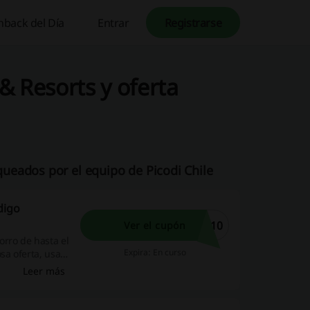
hback del Día
Entrar
Registrarse
& Resorts y oferta
ueados por el equipo de Picodi Chile
digo
A10
Ver el cupón
orro de hasta el
Expira: En curso
sa oferta, usa
 de increíbles
Leer más