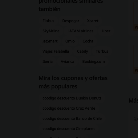
promocionales similares
también
Flixbus
Despegar
Xcaret
P
SkyAirline
LATAM airlines
Uber
JetSmart
Omio
Cocha
Viajes Falabella
Cabify
Turbus
Iberia
Avianca
Booking.com
P
Mira los cupones y ofertas
más populares
coodigo descuento Dunkin Donuts
Más
coodigo descuento Cruz Verde
coodigo descuento Banco de Chile
B
coodigo descuento Cineplanet