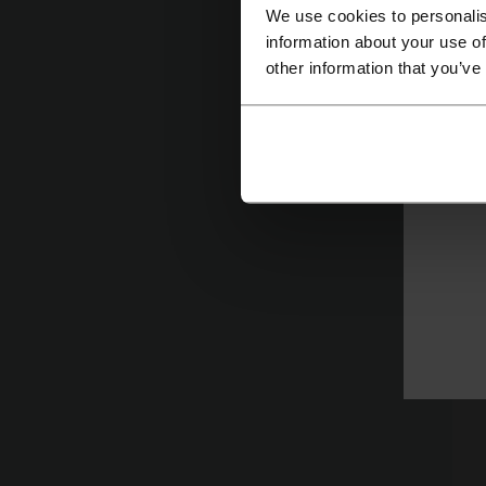
se
We use cookies to personalis
es
information about your use of
other information that you’ve
Lo
Po
q
s
n
l
¿
A
e