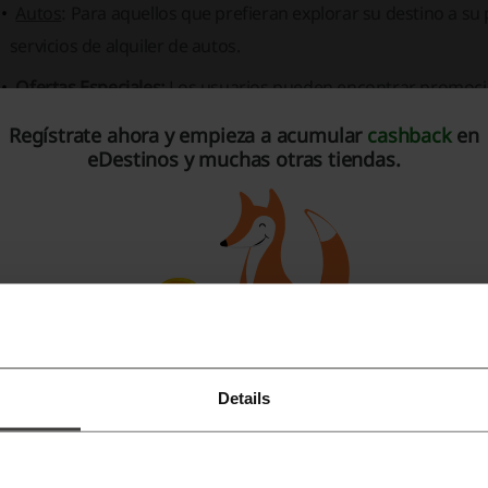
Autos
: Para aquellos que prefieran explorar su destino a su
servicios de alquiler de autos.
Ofertas Especiales:
Los usuarios pueden encontrar promocio
ofertas de hasta el 60% de descuento.
Regístrate ahora y empieza a acumular
cashback
en
eDestinos y muchas otras tiendas.
Seguros de Viaje:
Para viajar con tranquilidad, eDestinos.cl
cobertura ante imprevistos.
Atracciones:
Los viajeros pueden comprar billetes para atracc
tiempo de vacaciones.
Traslados:
eDestinos.cl facilita también la gestión de trasla
puntos de interés.
demás de los servicios mencionados, la plataforma de eDesti
Details
Regístrate con Facebook
stionar las reservas de manera sencilla y acceder a ofertas 
Descarga la
mejor app móvil
en la categoría de viajes.
Regístrate con Google