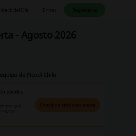
hback del Día
Entrar
Registrarse
rta - Agosto 2026
quipo de Picodi Chile
ién puedes
Consigue cashback ahora
 compra que
CASHBACK.