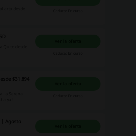
Vallarta desde
Caduca: En curso
USD
Ver la oferta
 a Quito desde
Caduca: En curso
desde $31.894
Ver la oferta
 a La Serena
Caduca: En curso
cha ya!
 | Agosto
Ver la oferta