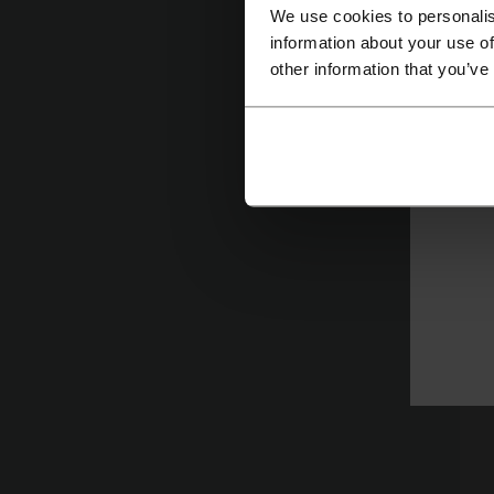
We use cookies to personalis
information about your use of
other information that you’ve
eD
cl
¿
P