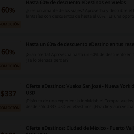
Hasta 60% de descuento eDestinos en vuelos
60%
¿Eres un amante de los viajes? Aprovecha y descubre el 
fantasías con descuentos de hasta el 60%. ¡Es una opor
imperdible! Da el primer paso y empieza tu aventura ah
ROMOCIÓN
nuestros códigos de descuento, promociones y devoluci
efectivo.
Hasta un 60% de descuento eDestino en tus res
60%
¡Gran oferta! Aprovecha hasta un 60% de descuento en t
¿Te lo piensas perder?
ROMOCIÓN
Oferta eDestinos: Vuelos San José - Nueva York 
$337
USD
¡Disfruta de una experiencia inolvidable! Compra vuelos
desde sólo $337 USD en eDestinos. ¡Haz clic y aprovecha
ROMOCIÓN
Oferta eDestinos: Ciudad de México - Puerto Val