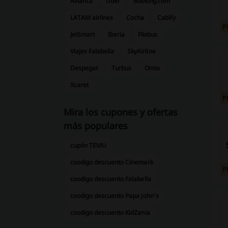
Avianca
Uber
Booking.com
LATAM airlines
Cocha
Cabify
P
JetSmart
Iberia
Flixbus
Viajes Falabella
SkyAirline
Despegar
Turbus
Omio
Xcaret
P
Mira los cupones y ofertas
más populares
cupón TEMU
coodigo descuento Cinemark
P
coodigo descuento Falabella
coodigo descuento Papa John's
coodigo descuento KidZania