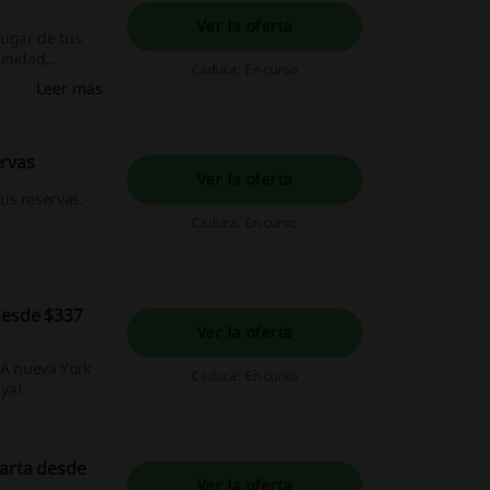
Ver la oferta
lugar de tus
tunidad
Caduca: En curso
ora con
Leer más
ones en
ervas
Ver la oferta
us reservas.
Caduca: En curso
desde $337
Ver la oferta
 A nueva York
Caduca: En curso
 ya!
larta desde
Ver la oferta