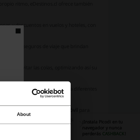
 propio ritmo, eDestinos.cl ofrece también
nes y descuentos en vuelos y hoteles, con
 dispone de seguros de viaje que brindan
iones y evitar las colas, optimizando así su
dos desde y hacia aeropuertos o a diferentes
nos.cl ofrece una
aplicación móvil
para
About
exclusivas para usuarios móviles.
¡Instala Picodi en tu
navegador y nunca
perderás
CASHBACK
!