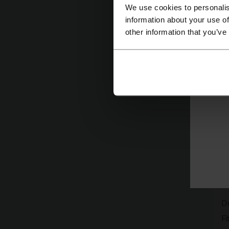
a
We use cookies to personalis
B
information about your use of
other information that you’ve
St
A
e
u
D
tr
H
M
He
P
D
F