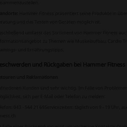
usammenzustellen.
tandorte:
Hammer Fitness präsentiert seine Produkte in über 
eratung und das Testen von Geräten möglich ist.
bschließend umfasst das Sortiment von Hammer Fitness au
nformationsangebot zu Themen wie Muskelaufbau, Cardio Tr
rainings- und Ernährungstipps.
eschwerden und Rückgaben bei Hammer Fitness
etouren und Reklamationen
friedenen Kunden sind sehr wichtig. Im Falle von Problemen,
glichkeit, sich per E-Mail oder Telefon zu melden:
lefon: 043 - 544 21 69
Servicezeiten: täglich von 9 - 19 Uhr, a
tness.ch
m Falle einer Rücksendung wird um vorherige Kontaktaufnah