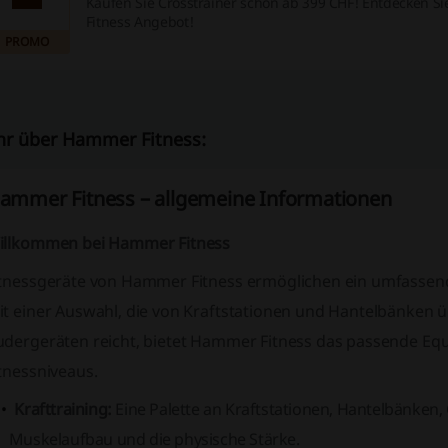
Kaufen Sie Crosstrainer schon ab 399 CHF! Entdecken 
Fitness Angebot!
PROMO
r über Hammer Fitness:
ammer Fitness – allgemeine Informationen
illkommen bei Hammer Fitness
itnessgeräte von Hammer Fitness ermöglichen ein umfassend
it einer Auswahl, die von Kraftstationen und Hantelbänken ü
udergeräten reicht, bietet Hammer Fitness das passende Equ
tnessniveaus.
Krafttraining:
Eine Palette an Kraftstationen, Hantelbänken
Muskelaufbau und die physische Stärke.