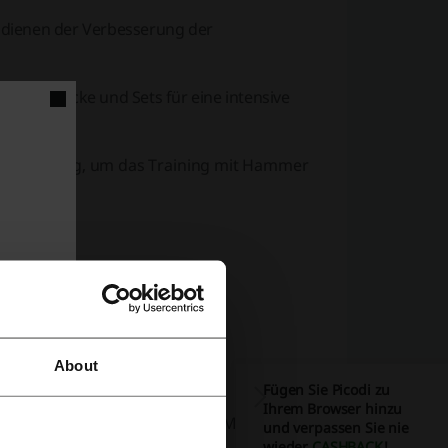
 dienen der Verbesserung der
huhe, Säcke und Sets für eine intensive
nd Anleitung, um das Training mit Hammer
About
Fügen Sie Picodi zu
Ihrem Browser hinzu
ostenfreie Retoure sowie die Möglichkeit,
und verpassen Sie nie
wieder
CASHBACK
!