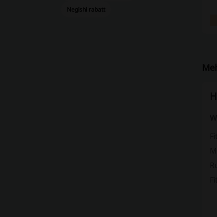
Negishi rabatt
Meh
H
W
F
M
R
Fi