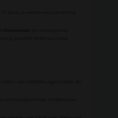
17 Stores, in welchen eine persönliche
ch
Fitnesswissen
, ein umfangreiches
aining, gesunder Ernährung sowie
 Falsch- oder Fehllieferungen besteht die
uch an Feiertagen!
E-Mail: info@hammer-
me gebeten – per E-Mail oder Telefon und