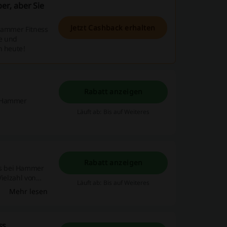
r, aber Sie
Jetzt Cashback erhalten
 Hammer Fitness
ne und
h heute!
Rabatt anzeigen
m Hammer
Läuft ab: Bis auf Weiteres
Rabatt anzeigen
ts bei Hammer
Vielzahl von
Läuft ab: Bis auf Weiteres
hein.
Mehr lesen
ss