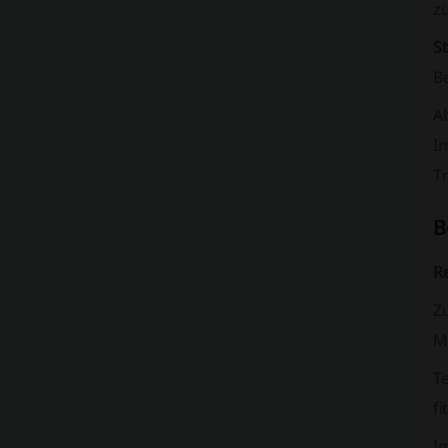
z
S
B
A
I
T
B
R
Zu
Mö
Te
fi
I