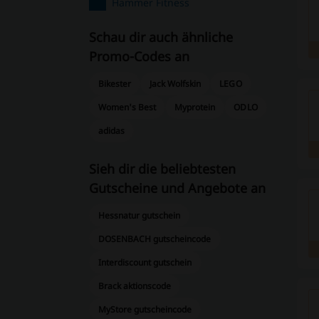
Hammer Fitness
Schau dir auch ähnliche
Promo-Codes an
Bikester
Jack Wolfskin
LEGO
Women's Best
Myprotein
ODLO
adidas
Sieh dir die beliebtesten
Gutscheine und Angebote an
Hessnatur gutschein
DOSENBACH gutscheincode
Interdiscount gutschein
Brack aktionscode
MyStore gutscheincode