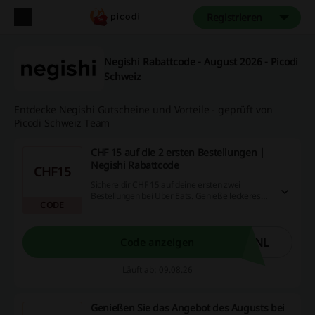
Registrieren
Negishi Rabattcode - August 2026 - Picodi
Schweiz
Entdecke Negishi Gutscheine und Vorteile - geprüft von
Picodi Schweiz Team
CHF 15 auf die 2 ersten Bestellungen |
Negishi Rabattcode
CHF15
Sichere dir CHF 15 auf deine ersten zwei
Bestellungen bei Uber Eats. Genieße leckeres
CODE
Essen und profitiere von diesem attraktiven
Angebot für kurze Zeit.
TNL
Code anzeigen
Läuft ab: 09.08.26
Genießen Sie das Angebot des Augusts bei