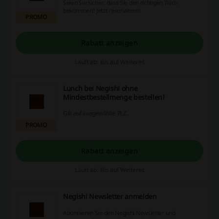
Seien Sie sicher, dass Sie den richtigen Tisch
bekommen! Jetzt reservieren!
PROMO
Rabatt anzeigen
Läuft ab: Bis auf Weiteres
Lunch bei Negishi ohne
Mindestbestellmenge bestellen!
Gilt auf ausgewählte PLZ.
PROMO
Rabatt anzeigen
Läuft ab: Bis auf Weiteres
Negishi Newsletter anmelden
Abonnieren Sie den Negishi Newsletter und