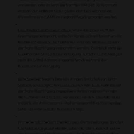
verwenden, oder es kann die Nummer 044 510 50 90 genutzt
werden. Zur weiteren Klärung kann ebenfalls während der
Bürozeiten eine E-Mail an
support@fwg.ch
gesendet werden.
Unzufriedenheit mit Geschmack
: Wenn das Essen nicht den
Erwartungen entspricht, sollte der Kunde sich telefonisch an das
Restaurant wenden. Die Telefonnummer des Restaurants kann
der Bestellbestätigung entnommen werden. Zusätzlich steht die
Nummer 044 510 50 90 zur Verfügung. Für schriftliche Anliegen
steht die E-Mail-Adresse
support@fwg.ch
während der
Bürozeiten zur Verfügung.
Kalte Speisen
: Negishi bittet die Kunden, bei Erhalt von kalten
Speisen, unverzüglich Kontakt aufzunehmen. Dazu kann die auf
der Bestellbestätigung angegebene Restaurantnummer oder
die Nummer 044 510 50 90 verwendet werden. Ebenfalls ist es
möglich, das Anliegen per E-Mail an
support@fwg.ch
zu senden,
sofern es innerhalb der Bürozeiten liegt.
Probleme mit UberEats Bestellungen
: Bei Bestellungen, die über
Ubereats aufgegeben wurden, sollen sich die Kunden direkt an