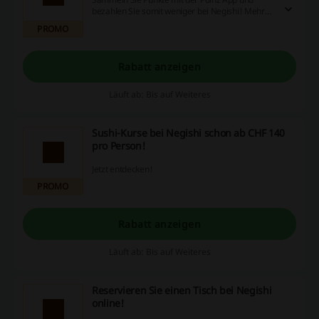
bezahlen Sie somit weniger bei Negishi! Mehr
erfahren Sie auf der Negishi Webseite.
PROMO
Rabatt anzeigen
Läuft ab: Bis auf Weiteres
Sushi-Kurse bei Negishi schon ab CHF 140
pro Person!
Jetzt entdecken!
PROMO
Rabatt anzeigen
Läuft ab: Bis auf Weiteres
Reservieren Sie einen Tisch bei Negishi
online!