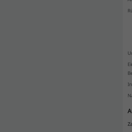
R
U
E
B
I
N
A
Z