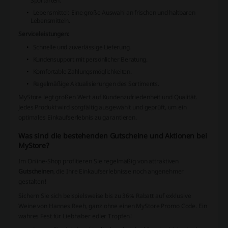
Sportarten.
Lebensmittel
: Eine große Auswahl an frischen und haltbaren
Lebensmitteln.
Serviceleistungen:
Schnelle und zuverlässige Lieferung.
Kundensupport mit persönlicher Beratung.
Komfortable Zahlungsmöglichkeiten.
Regelmäßige Aktualisierungen des Sortiments.
MyStore legt großen Wert auf
Kundenzufriedenheit
und
Qualität
.
Jedes Produkt wird sorgfältig ausgewählt und geprüft, um ein
optimales Einkaufserlebnis zu garantieren.
Was sind die bestehenden Gutscheine und Aktionen bei
MyStore?
Im Online-Shop profitieren Sie regelmäßig von attraktiven
Gutscheinen
, die Ihre Einkaufserlebnisse noch angenehmer
gestalten!
Sichern Sie sich beispielsweise bis zu 36% Rabatt auf exklusive
Weine von Hannes Reeh, ganz ohne einen
MyStore Promo Code
. Ein
wahres Fest für Liebhaber edler Tropfen!