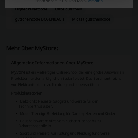
Haben Sie bereits ein Picodi-Konto?
Anmelden
Digitec rabattcode
Ottos gutschein
gutscheincode DOSENBACH
Micasa gutscheincode
Mehr über MyStore:
Allgemeine Informationen über MyStore
MyStore
ist ein vielseitiger Online-Shop, der eine große Auswahl an
Produkten für den alltäglichen Bedarf bietet. Das Sortiment reicht
von Elektronik bis hin zu Kleidung und Lebensmitteln.
Produktkategorien:
Elektronik
: Neueste Gadgets und Geräte für den
Technikenthusiasten.
Mode
: Trendige Bekleidung für Damen, Herren und Kinder.
Haushaltswaren
: Alles vom Küchenzubehör bis zu
Dekorationsartikeln.
Sport und Freizeit
: Ausrüstung und Kleidung für diverse