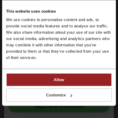
Durchschnittliche Bewertung: 3.96, basierend auf 743
This website uses cookies
Bewertungen
We use cookies to personalise content and ads, to
Mit Facebook registrieren
Kontakt zu MyStore:
provide social media features and to analyse our traffic.
We also share information about your use of our site with
DeinDeal AG, Okenstrasse 4 - 6, 8037 Zürich
our social media, advertising and analytics partners who
Mit Google-Konto registrieren
E-Mail-Adresse anzeigen
may combine it with other information that you’ve
provided to them or that they’ve collected from your use
MyStore
Mit E-Mail-Adresse registrieren
of their services.
Schau dir auch ähnliche Promo-Codes an
Brack
Deindeal
Migros
Juniqe
Qoqa
Allow
DH Gate
AliExpress
Mit der Registrierung bestätigen Sie, dass Sie die
Nutzungsbedingungen
und die
Datenschutz
gelesen und akzeptiert haben.
Customize
Sieh dir die beliebtesten Gutscheine und
Registrieren & verdienen
Angebote an
SHEIN rabattcode Schweiz
Zooplus gutscheincode