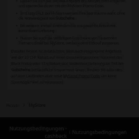
Lassen Sie sich das aktuelle Angebot des Monats nicht entgehen
und sparen Sie clever mit den
MyStore Promo Code
.
Im Crazy SALE bei MyStore werden Ihre Sparträume wahr, ohne
die Notwendigkeit von
Gutscheine
.
Ein weiterer Vorteil: Entdecken Sie ausgewählte Artikel mit
kostenloser Lieferung.
Nutzen Sie auch die vielfältigen Gutscheine von Tausenden
Partnern direkt bei MyStore, um bei jedem Einkauf zu sparen.
Darüber hinaus ist zu beachten, dass auch vergangene Angebote
wie der 20 CHF Rabatt auf einen Geschenkgutschein während des
Black Friday oder 15% Rabatt plus kostenlose Lieferung als Teil der
Gutscheine
beträchtliche Ersparnisse boten. Bleiben Sie also stets
auf dem Laufenden über neue
MyStore Promo Code
, um keine
Sparmöglichkeit zu verpassen!
MyStore
Picodi
Nutzungsbedingungen -
Nutzungsbedingungen
cashback