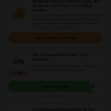
Verwenden Sie ebay Coupons? Super, aber
Sie können auch
bis zu 1% CASHBACK
erhalten!
Jetzt anmelden! Vergessen Sie nicht, jeden Einkauf bei
ebay mit Picodi zu beginnen. Suchen Sie hier nach
Coupons und aktivieren Sie CASHBACK. Erhalten Sie
Ihr erstes bis zu 1% noch heute!
Jetzt Cashback erhalten
20% auf ausgewählte Artikel | ebay
Gutschein
20%
Sichern Sie sich 20% auf ausgewählte Artikel bei
eBay. Diese Aktion ist nur für kurze Zeit
CODE
verfügbar und bietet eine tolle Möglichkeit, beim
Online-Shopping zu sparen.
MIX
Code anzeigen
Läuft ab: 15.08.26
5% auf diverse Alltagsprodukte für Plus-