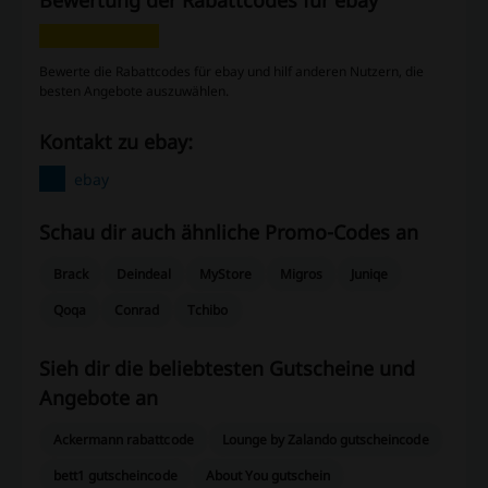
Bewertung der Rabattcodes für ebay
Bewerte die Rabattcodes für ebay und hilf anderen Nutzern, die
besten Angebote auszuwählen.
Kontakt zu ebay:
ebay
Schau dir auch ähnliche Promo-Codes an
Brack
Deindeal
MyStore
Migros
Juniqe
Qoqa
Conrad
Tchibo
Sieh dir die beliebtesten Gutscheine und
Angebote an
Ackermann rabattcode
Lounge by Zalando gutscheincode
bett1 gutscheincode
About You gutschein