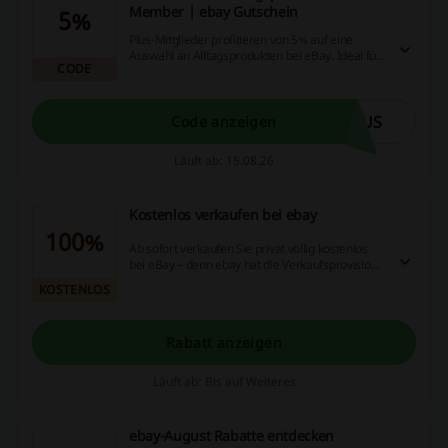
Member | ebay Gutschein
5%
Plus-Mitglieder profitieren von 5% auf eine
Auswahl an Alltagsprodukten bei eBay. Ideal für
CODE
alle, die beim Einkaufen sparen möchten!
LUS
Code anzeigen
Läuft ab: 15.08.26
Kostenlos verkaufen bei ebay
100%
Ab sofort verkaufen Sie privat völlig kostenlos
bei eBay – denn ebay hat die Verkaufsprovision
dauerhaft abgeschafft. Ohne Wenn und Aber.
KOSTENLOS
Sogar bei bereits laufenden Angeboten.
Rabatt anzeigen
Läuft ab: Bis auf Weiteres
ebay-August Rabatte entdecken