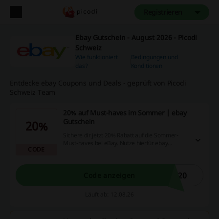
Registrieren
Ebay Gutschein - August 2026 - Picodi
Schweiz
Wie funktioniert
Bedingungen und
das?
Konditionen
Entdecke ebay Coupons und Deals - geprüft von Picodi
Schweiz Team
20% auf Must-haves im Sommer | ebay
Gutschein
20%
Sichere dir jetzt 20% Rabatt auf die Sommer-
Must-haves bei eBay. Nutze hierfür ebay
CODE
Gutschein und entdecke tolle Angebote für
ausgewählte Artikel.
E20
Code anzeigen
Läuft ab: 12.08.26