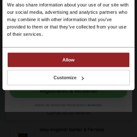
We also share information about your use of our site with
Kaufen Sie günstiger mit ebay!
our social media, advertising and analytics partners who
Mit Google-Konto registrieren
PROMO
may combine it with other information that you’ve
provided to them or that they’ve collected from your use
Mit E-Mail-Adresse registrieren
Rabatt anzeigen
of their services.
Läuft ab: Bis auf Weiteres
Allow
Entdecken Sie die Auto & Motorrad:
Fahrzeuge Kategorie bei ebay!
Mit der Registrierung bestätigen Sie, dass Sie die
Nutzungsbedingungen
und die
Datenschutz
gelesen und akzeptiert haben.
Entdecken Sie tolle Sonderangebote bei ebay!
Customize
PROMO
Registrieren & verdienen
Rabatt anzeigen
Haben Sie bereits ein Picodi-Konto?
Anmelden
Läuft ab: Bis auf Weiteres
ebay Angebot: Garten & Terrasse