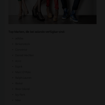
Top-Marken, die bei zalando verfügbar sind:
adidas
Birkenstock
Converse
Daniel Hechter
ecco
Esprit
Marc O’Polo
Ralph Lauren
Rieker
River Island
Ivy Park
Nike