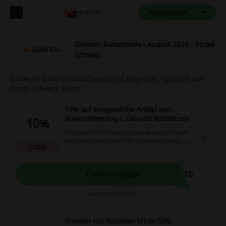
Registrieren
Zalando Rabattcode - August 2026 - Picodi
Schweiz
Entdecke Zalando Gutscheine und Angebote - geprüft von
Picodi Schweiz Team
10% auf ausgewählte Artikel zum
Nationalfeiertag | Zalando Rabattcode
10%
Nutze den 10% Rabatt auf ausgewählte Artikel
bei Zalando anlässlich des Nationalfeiertags und
CODE
profitiere von attraktiven Angeboten für kurze
Zeit. Mit Zalando Rabattcode wird dein Einkauf
gleich noch günstiger!
S10
Code anzeigen
Läuft ab: 09.08.26
Sneaker mit Rabatten bis zu 50%