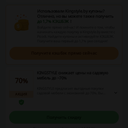
Использовали Kingstyle.by купоны?
Отлично, но вы можете также получить
до 1,7% КЭШБЭК
!
Войдите прямо сейчас! И помните о том, чтобы
начинать каждую покупку в Kingstyle.by вместе с
Picodi. Найдите купоны и активируйте КЭШБЭК.
Получите ваш первый до 1,7% уже сегодня!
Получите кэшбэк прямо сейчас
KINGSTYLE снижает цены на садовую
мебель до −70%
70%
KINGSTYLE предлагает выгодные покупки
садовой мебели с экономией до 70%. Вы
АКЦИЯ
сможете обновить свой дачный уголок, не
нарушая бюджет.
Получить скидку