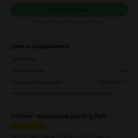
Style, используя акции, скидочные коды и
кэшбэк! Не упустите свой шанс, заказывайте
Получить скидку
прямо сейчас!
Предложение действует до: Отмены
Детали предложений
Промокоды
1
Лучшая скидка
70%
Последнее обновление
7.08.26, 10:17
Мы используем партнёрские ссылки и можем получить комиссию.
Рейтинг промокодов для King Style
Оцените коды скидок для King Style и помогите другим