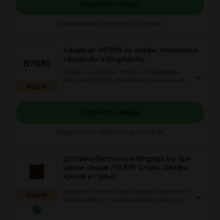
Получить скидку
Предложение действует до: Отмены
Скидка до -80 BYN на шкафы, стеллажи и
гардеробы в Kingstyle.by
BYN80
Скидки на шкафы, стеллажи и гардеробы
достигают 80 BYN. Выгодные предложения
АКЦИЯ
доступны на широкий ассортимент мебели.
Получить скидку
Предложение действует до: 10.08.26
Доставка бесплатно в Kingstyle.by: при
заказе свыше 250 BYN (столы, шкафы,
кресла и стулья)
Забудьте о лишних траты на доставку вашей
АКЦИЯ
новой мебели - столов, шкафов, кресел или
стульев, если ваш заказ превышает всего
лишь 250 рублей. Экономьте вместе с King