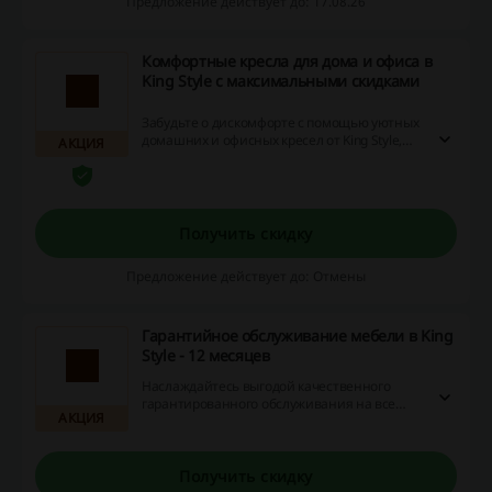
Предложение действует до: 17.08.26
Комфортные кресла для дома и офиса в
King Style с максимальными скидками
Забудьте о дискомфорте с помощью уютных
домашних и офисных кресел от King Style,
АКЦИЯ
доступных на сайте со значительными
скидками. Не упустите шанс сэкономить
прямо сейчас, используя промо-коды и
воспользуйтесь возвратом части средств на
ваш бонусный счет!
Получить скидку
Предложение действует до: Отмены
Гарантийное обслуживание мебели в King
Style - 12 месяцев
Наслаждайтесь выгодой качественного
гарантированного обслуживания на все
АКЦИЯ
покупки товаров в ассортименте «Кинг
Стайл». Команда профессионалов готова
незамедлительно решить любые
возникшие проблемы с креслами и
Получить скидку
мебелью, а при наличии серьезных