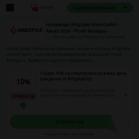
Зарегистрироваться
промокоды Kingstyle (Кингстайл) -
Август 2026 - Picodi Беларусь
Как это работает?
Условия и положения
Ниже представлены актуальные акции и купоны Kingstyle
(Кингстайл), тщательно проверенные командой Picodi
Беларусь. Выберите одно из предложен...
Скидка 10% на покупку кресла в ваш день
рождения от Kingstyle.by
10%
Совершите уникальную сделку и получите
скидку 10% на покупку кресла именно в день
ПРОМОКОД
вашего рождения! Сэкономьте больше,
делая покупки через сайт с промокодами,
скидками и возвратом наличных - добавьте
в свой списoк желаний сейчас!
Открыть код
Код действует до: Отмены