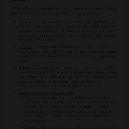
Магазин King Style предлагает различные варианты доставки в
зависимости от категории товара и региона доставки:
Офисные кресла и комплектующие
: Доставка по Минску и
другим городам Беларуси занимает от 1 до 3 дней. Клиенты
могут выбрать самовывоз со склада или салона, что может
быть удобным вариантом для тех, кто предпочитает забирать
товар самостоятельно.
Мебель
: Сроки доставки мебели составляют от 1 до 3
недель. Магазин King Style старается минимизировать время
ожидания, обеспечивая при этом надежность и сохранность
товара.
Диваны
: Доставка диванов осуществляется в течение 10-30
дней, в зависимости от модели и наличия на складе. Диваны
доставляются в разобранном виде, а сборка выполняется по
адресу доставки, что позволяет клиентам получить
полностью готовый к использованию продукт.
Минск и пригород (до 5 км от МКАД)
:
Столы, шкафы, кресла и стулья
: Доставка бесплатная
при заказе свыше 250 рублей. Если сумма заказа менее
250 рублей, стоимость доставки составит 10 рублей.
Клиенты могут также договориться о доставке кресла в
собранном или разобранном виде, согласовав это с
менеджером.
Диваны
: При заказе от 2500 рублей доставка по Минску