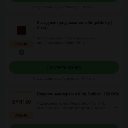
дефектов они обеспечат безопасную
Предложение действует до: Отмены
доставку изделия для ремонта и вернут вам
его исправным в течение 2-3 недель.
Выгодные предложения в Kingstyle.by |
Август
Воспользуйтесь привлекательными
предложениями в Kingstyle.by!
АКЦИЯ
Получить скидку
Предложение действует до: Отмены
Подарочные карты в King Style от -150 BYN
BYN150
Подарочные карты в King Style от 150 BYN.
Выберите из широкого ассортимента карт и
порадуйте близких.
АКЦИЯ