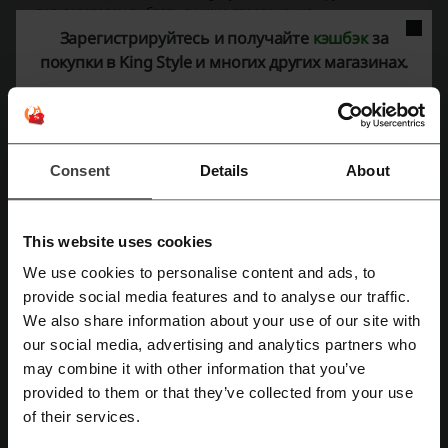
пользователям выбрать лучшие предложения
Зарегистрируйтесь и получайте
кэшбэк
за
Контактная информация Kingstyle.by:
покупки в King Style и многих других магазинах.
г. Минск, пр-т Независимости, 117А
+375 (29) 123-00-70
Показать e-mail
Consent
Details
About
King Style
This website uses cookies
Смотрите также похожие промокоды
We use cookies to personalise content and ads, to
Зарегистрироваться через Facebook
AMD.by
5 элемент
21vek.by
ОМА
7745.by
provide social media features and to analyse our traffic.
Askona
Beurer
24shop.by
Электросила
We also share information about your use of our site with
Зарегистрироваться через Google
our social media, advertising and analytics partners who
iMarket
Algo BY
Керамин
Rulez
may combine it with other information that you’ve
provided to them or that they’ve collected from your use
Зарегистрироваться с помощью e-mail
Смотрите самые популярные купоны и
of their services.
предложения.