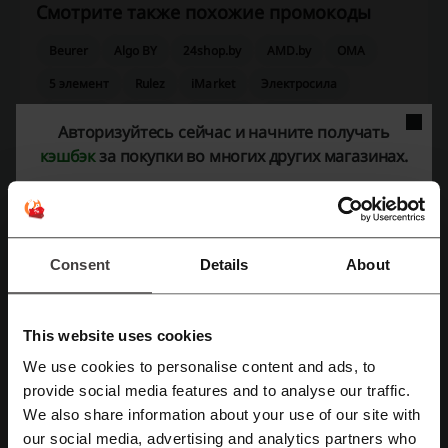
Смотрите также похожие промокоды
Beurer
Algo BY
24shop.by
AMD.by
ОМА
5 элемент
Rulez
iMarket
Электросила
Керамин
Askona
21vek.by
7745.by
Авторизуйтесь сейчас и начните получать
кэшбэк
за покупки во многих других магазинах.
Смотрите самые популярные купоны и
предложения.
промокод Алиэкспресс
промокод Onliner
Consent
Details
About
КФС купон
промокод Остров чистоты
промокод XiStore
This website uses cookies
We use cookies to personalise content and ads, to
Зарегистрироваться через Facebook
provide social media features and to analyse our traffic.
Ещё о Abekker.by:
We also share information about your use of our site with
Зарегистрироваться через Google
our social media, advertising and analytics partners who
Общая информация про Abekker.by