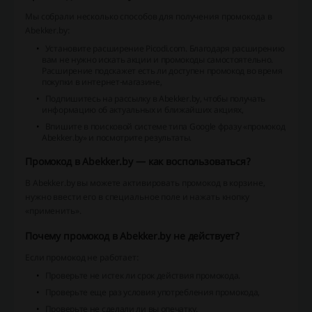
Мы собрали несколько способов для получения промокода в
Abekker.by:
Установите расширение Picodi.com. Благодаря расширению
вам не нужно искать акции и промокоды самостоятельно.
Расширение подскажет есть ли доступен промокод во время
покупки в интернет-магазине,
Подпишитесь на рассылку в Abekker.by, чтобы получать
информацию об актуальных и ближайших акциях,
Впишите в поисковой системе типа Google фразу «промокод
Abekker.by» и посмотрите результаты.
Промокод в Abekker.by — как воспользоваться?
В Abekker.by вы можете активировать промокод в корзине,
нужно ввести его в специальное поле и нажать кнопку
«применить».
Почему промокод в Abekker.by не действует?
Если промокод не работает:
Проверьте не истек ли срок действия промокода.
Проверьте еще раз условия употребления промокода,
Проверьте не сделали ли вы опечатку.