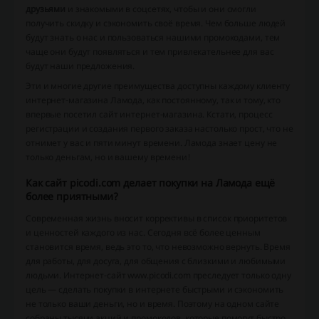
друзьями
и знакомыми в соцсетях, чтобы и они смогли
получить скидку и сэкономить своё время. Чем больше людей
будут знать о нас и пользоваться нашими промокодами, тем
чаще они будут появляться и тем привлекательнее для вас
будут наши предложения.
Эти и многие другие преимущества доступны каждому клиенту
интернет-магазина Ламода, как постоянному, так и тому, кто
впервые посетил сайт интернет-магазина. Кстати, процесс
регистрации и создания первого заказа настолько прост, что не
отнимет у вас и пяти минут времени. Ламода знает цену не
только деньгам, но и вашему времени!
Как сайт picodi.com делает покупки на Ламода ещё
более приятными?
Современная жизнь вносит коррективы в список приоритетов
и ценностей каждого из нас. Сегодня всё более ценным
становится время, ведь это то, что невозможно вернуть. Время
для работы, для досуга, для общения с близкими и любимыми
людьми. Интернет-сайт www.picodi.com преследует только одну
цель — сделать покупки в интернете быстрыми и сэкономить
не только ваши деньги, но и время. Поэтому на одном сайте
собраны тысячи акций и промокодов, которые помогут быстро