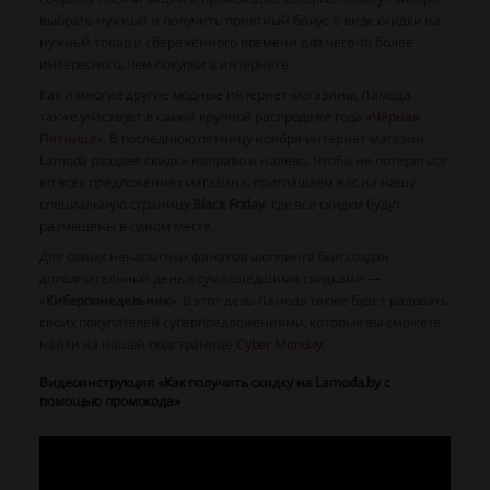
выбрать нужный и получить приятный бонус в виде скидки на
нужный товар и сбережённого времени для чего-то более
интересного, чем покупки в интернете.
Как и многие другие модные интернет-магазины, Ламода
также участвует в самой крупной распродаже года «
Чёрная
Пятница
». В последнюю пятницу ноября интернет-магазин
Lamoda раздает скидки направо и налево. Чтобы не потеряться
во всех предложениях магазина, приглашаем вас на нашу
специальную страницу
Black Friday
, где все скидки будут
размещены в одном месте.
Для самых ненасытных фанатов шоппинга был создан
дополнительный день с сумасшедшими скидками —
«
Киберпонедельник
». В этот дель Ламода также будет радовать
своих покупателей суперпредложениями, которые вы сможете
найти на нашей подстранице
Cyber Monday
.
Видеоинструкция «Как получить скидку на Lamoda.by с
помощью промокода»