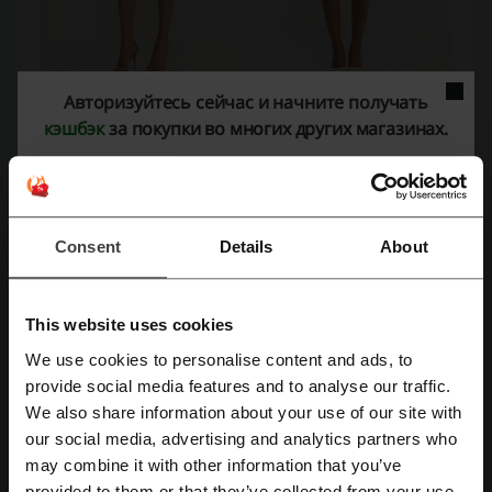
Авторизуйтесь сейчас и начните получать
Интернет-торговля — это довольно молодая отрасль
кэшбэк
за покупки во многих других магазинах.
экономики. Далеко не каждый из наших соотечественников
сегодня имеет страничку в соцсетях, что уж говорить о том,
многие ли положительно относятся к покупкам в интернете.
Есть несколько причин, которые может назвать почти каждый,
кто не покупает вещи в интернете:
Consent
Details
About
Боязнь того, что товар, который он получит, будет
отличаться от того, который был изображён на сайте.
Боязнь того, что пришлют не тот размер или сам
покупатель ошибётся и укажет неверный.
This website uses cookies
Боязнь того, что вещь на модели на сайте смотрится
We use cookies to personalise content and ads, to
отлично, а на самом покупателе будет смотреться гораздо
Зарегистрироваться через Facebook
хуже.
provide social media features and to analyse our traffic.
Наконец, боязнь того, что во всех вышеперечисленных
We also share information about your use of our site with
случаях человеку придётся сначала оплатить товар, а
Зарегистрироваться через Google
our social media, advertising and analytics partners who
потом, после выявления проблемы, никто не вернёт
заплаченные деньги.
may combine it with other information that you’ve
Есть один-единственный сайт, который воплотил в себе
provided to them or that they’ve collected from your use