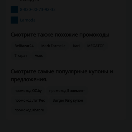
8-820-00-73-92-32
Lamoda
Смотрите также похожие промокоды
BelBazar24
Mark Formelle
Kari
MEGATOP
7 карат
Asos
Смотрите самые популярные купоны и
предложения.
промокод OZ.by
промокод 5 элемент
промокод ЛитРес
Burger King купон
промокод XiStore