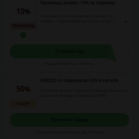
Промокод Lamoda −10% за подписку
10%
Начинайте своё знакомство с Ламода со
скидки — подписывайтесь на рассылку от
ПРОМОКОД
магазина, подтверждайте её и получайте
уникальный промокод на скидку −10%.
Открыть код
Код действует до: Отмены
UNIQLO со скидками до 50% в Lamoda
50%
Стильные вещи от известного бренда вы можете
заказать в Ламода со скидкой до 50%.
АКЦИЯ
Получить скидку
Предложение действует до: Отмены