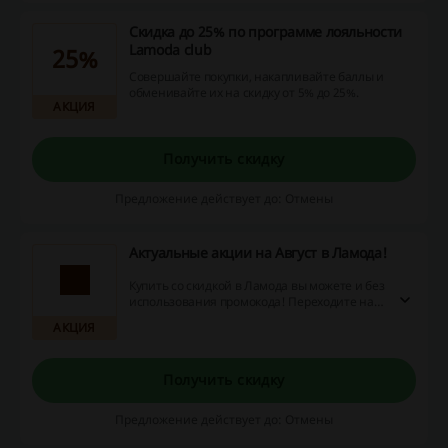
Скидка до 25% по программе лояльности
Lamoda club
25%
Совершайте покупки, накапливайте баллы и
обменивайте их на скидку от 5% до 25%.
АКЦИЯ
Получить скидку
Предложение действует до: Отмены
Актуальные акции на Август в Ламода!
Купить со скидкой в Ламода вы можете и без
использования промокода! Переходите на
сайт, чтобы ознакомиться со всеми
АКЦИЯ
выгодными предложениями.
Получить скидку
Предложение действует до: Отмены