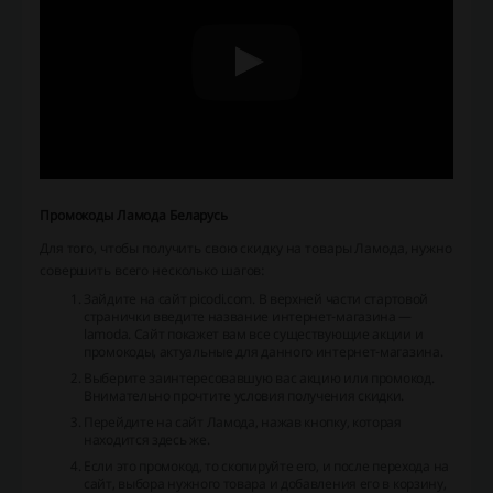
Промокоды Ламода Беларусь
Для того, чтобы получить свою скидку на товары Ламода, нужно
совершить всего несколько шагов:
Зайдите на сайт picodi.com. В верхней части стартовой
странички введите название интернет-магазина —
lamoda. Сайт покажет вам все существующие акции и
промокоды, актуальные для данного интернет-магазина.
Выберите заинтересовавшую вас акцию или промокод.
Внимательно прочтите условия получения скидки.
Перейдите на сайт Ламода, нажав кнопку, которая
находится здесь же.
Если это промокод, то скопируйте его, и после перехода на
сайт, выбора нужного товара и добавления его в корзину,