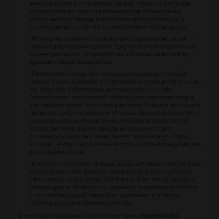
женщин и детей; спортивная одежда, обувь и аксессуары;
товары премиум-класса; новинки интернет-магазина;
можно выбрать товары какого-то конкретного бренда, а
также подобрать себе что-то из категории «Распродажа».
Регулярное наличие специальных предложений, акций и
промокодов, которые сделают покупки в онлайн-бутике ещё
более приятными. Но даже без акций, цены на lamoda.by
удивляют своей выгодностью.
Покупатели Ламода полностью застрахованы от любых
потерь. Никто не обяжет вас оплачивать товар до того, как вы
его получите. Собственная доставка сайта, Lamoda
Express(только для жителей Минска), доставит вам товар в
кратчайшие сроки, после чего в течение 15 минут вы можете
примерить всё, что заказали. И только после этого оплатить
товар полностью или частично, либо вовсе отказаться от
заказа. Жителям других городов Беларуси не стоит
отчаиваться, ведь они также имеют право вернуть товар,
который не подошел, в течение срока, который предусмотрен
законодательством.
В интернет-магазине Ламода собраны только качественные
товары более 1000 брендов, среди которых Dorothy Perkins,
Nike, Iceberg, Ugg Australia, DKNY Jeans, River Island, Savage и
многие другие. Конечно же, компания тщательно заботится
о том, чтобы каждый товар был подлинным и имел все
необходимые сертификаты качества.
О чем ещё мы забыли? Конечно же, нужно
поделиться с