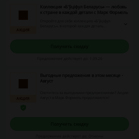
Коллекция «Б’ўціфул Беларусь» — любовь
к стране в каждой детали с Марк Формель
Откройте для себя коллекцию «Б’ўціфул
Беларусь», в которой каждая деталь
АКЦИЯ
отражает красоту вашей страны.
Наслаждайтесь уникальным стилем и
высоким качеством, выбрав среди
многочисленных товаров.
Получить скидку
Предложение действует до: 1.09.26
Выгодные предложения в этом месяце -
Август
Охотитесь за выгодными предложениями? Акции
Август в Марк Формель продолжаются!
АКЦИЯ
Получить скидку
Предложение действует до: Отмены