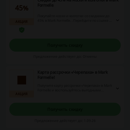
Formelle
45%
Покупайте носки и колготки со скидками до
45% в Mark Formelle. . Перейдите по ссылке и
АКЦИЯ
ознакомьтесь с ассортиментом товаров,
которые можно заказать по сниженной
цене!
Получить скидку
Предложение действует до: Отмены
Карта рассрочки «Черепаха» в Mark
Formelle!
Получите карту рассрочки «Черепаха» в Mark
Formelle и воспользуйтесь выгодными
АКЦИЯ
условиями для своих покупок. Это позволит
вам расплатиться в удобном для вас
формате, облегчая процесс приобретения
товаров.
Получить скидку
Предложение действует до: 1.09.26