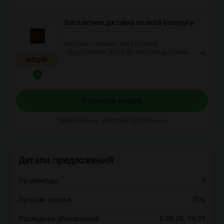
Бесплатная доставка по всей Беларуси
Интернет-магазин Mark Formelle
предоставляет услугу бесплатной доставки
АКЦИЯ
по всей территории Беларуси при заказе от
50 руб. Также вы можете выбрать услугу
самовывоза и бесплатно забрать покупку из
любого фирменного магазина.
Получить скидку
Предложение действует до: Отмены
Детали предложений
Промокоды
3
Лучшая скидка
75%
Последнее обновление
6.08.26, 14:39