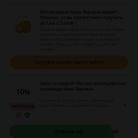
Использовали Марк Формель акции?
Отлично, но вы можете также получить
до 2,8% КЭШБЭК
!
Войдите прямо сейчас! И помните о том, чтобы
начинать каждую покупку в Марк Формель
вместе с Picodi. Найдите акции и активируйте
КЭШБЭК. Получите ваш первый до 2,8% уже
сегодня!
Получите кэшбэк прямо сейчас
Заказ со скидкой 10% при использовании
промокода Марк Формель
10%
Сэкономьте 10% при заказе с промокодом
Марк Формель на выбранные товары.
ПРОМОКОД
Успейте воспользоваться выгодными
предложениями до окончания акции!
odi
Открыть код