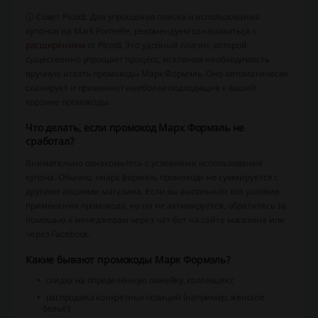
ⓘ Совет Picodi: Для упрощения поиска и использования
купонов на Mark Formelle, рекомендуем ознакомиться с
расширением
от Picodi. Это удобный плагин, которой
существенно упрощает процесс, исключая необходимость
вручную искать промокоды Марк Формэль. Оно автоматически
сканирует и применяет наиболее подходящие к вашей
корзине промокоды.
Что делать, если промокод Марк Формэль не
сработал?
Внимательно ознакомьтесь с условиями использования
купона. Обычно, «марк формэль промокод» не суммируется с
другими акциями магазина. Если вы выполнили все условия
применения промокода, но он не активируется, обратитесь за
помощью к менеджерам через чат-бот на сайте магазина или
через Facebook.
Какие бывают промокоды Марк Формэль?
скидка на определённую линейку, коллекцию;
распродажа конкретных позиций (например, женское
бельё);