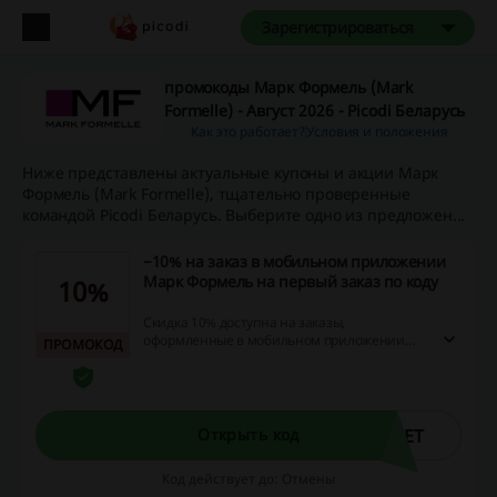
Зарегистрироваться
промокоды Марк Формель (Mark
Formelle) - Август 2026 - Picodi Беларусь
Как это работает?
Условия и положения
Ниже представлены актуальные купоны и акции Марк
Формель (Mark Formelle), тщательно проверенные
командой Picodi Беларусь. Выберите одно из предложен...
−10% на заказ в мобильном приложении
Марк Формель на первый заказ по коду
10%
Скидка 10% доступна на заказы,
оформленные в мобильном приложении
ПРОМОКОД
Марк Формель при использовании
специального кода. Предложение актуально
для всех пользователей приложения и
предоставляет возможность существенно
сэкономить на покупках.
ВЕТ
Открыть код
Код действует до: Отмены