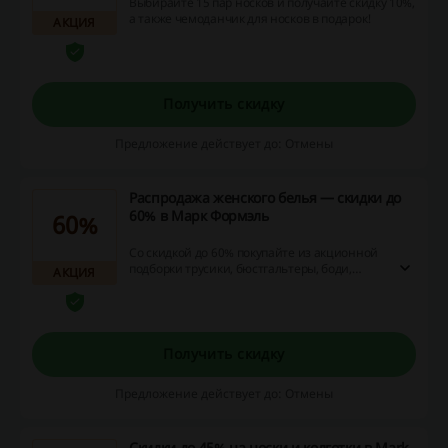
Выбирайте 15 пар носков и получайте скидку 10%,
а также чемоданчик для носков в подарок!
АКЦИЯ
Получить скидку
Предложение действует до: Отмены
Распродажа женского белья — скидки до
60% в Марк Формэль
60%
Со скидкой до 60% покупайте из акционной
подборки трусики, бюстгальтеры, боди,
АКЦИЯ
комплекты, халаты, пижамы.
Получить скидку
Предложение действует до: Отмены
Скидки до 45% на носки и колготки в Mark