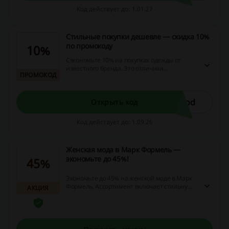
Код действует до: 1.01.27
Стильные покупки дешевле — скидка 10%
по промокоду
10%
Сэкономьте 10% на покупках одежды от
известного бренда. Это отличная
ПРОМОКОД
возможность обновить свой гардероб!
kod
Открыть код
Код действует до: 1.09.26
Женская мода в Марк Формель —
экономьте до 45%!
45%
Экономьте до 45% на женской моде в Марк
Формель. Ассортимент включает стильную
АКЦИЯ
одежду и аксессуары для любого случая.