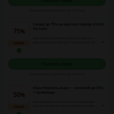
Получить скидку
Предложение действует до: Отмены
Скидки до 75% на мужскую одежду в Mark
Formelle
75%
Заказывайте футболки, рубашки, брюки и
другую мужскую одежду со скидками до 75%
АКЦИЯ
в Mark Formelle. Перейдите по ссылке и
воспользуйтесь выгодным предложением!
Получить скидку
Предложение действует до: Отмены
Марк Формель акции — экономия до 50%
+ промокоды
50%
Ознакомьтесь с каталогом всех доступных
акций в интернет-магазине Mark Formelle и
АКЦИЯ
в магазинах партнёрах!