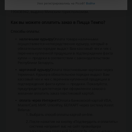
Уже регистрировались на Picodi?
Войти
"Новита", свидетельство о государственной регистрации №
190436942, выдано Минским горисполкомом.
Как вы можете оплатить заказ в Пицца Темпо?
Способы оплаты:
наличными курьеру
Оплата товара наличными
осуществляется непосредственно курьеру, который в
обязательном порядке выдаст Вам кассовый чек и чек с
перечнем купленной продукции в подтверждение факта
купли — продажи в соответствии с законодательством
Республики Беларусь.
карточкой курьеру
Оплата пластиковыми картами через
терминал. Курьер в обязательном порядке выдаст Вам
кассовый чек и чек с перечнем купленной продукции в
подтверждение факта купли — продажи. Пожалуйста,
предупредите диспетчера при оформлении заказа о
желании оплатить заказ пластиковой картой.
оплата через Интернет
Оплата банковской картой VISA,
MasterCard, МИР, UnionPay, БЕЛКАРТ через систему Assist
Belarus:
Выбрать способ оплаты картой on-line.
После нажатия на кнопку «Подтвердить и оплатить»
система направит вас на сайт провайдера
электронных платежей belassist.by, обеспечивающего