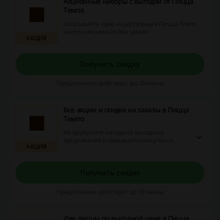
Акционные наборы с выгодой от Пицца
Темпо
Заказывайте одно из доступных в Пицца Темпо
комбо и экономьте при заказе!
АКЦИЯ
Получить скидку
Предложение действует до: Отмены
Все акции и скидки на заказы в Пицца
Темпо
Не пропустите ни одного выгодного
предложения и совершайте покупки со
АКЦИЯ
скидкой, получайте подарок к заказу или
другие бонусы!
Получить скидку
Предложение действует до: Отмены
Две пиццы по выгодной цене в Пицца