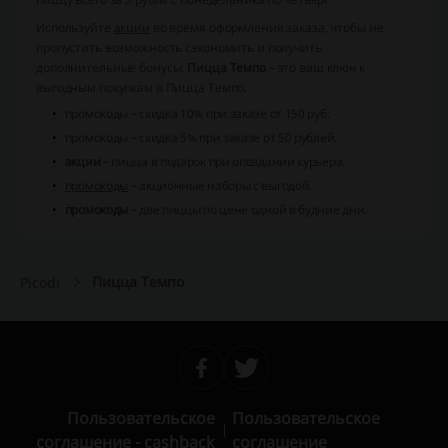
Используйте
акции
во время оформления заказа, чтобы не
пропустить возможность сэкономить и получить
дополнительные бонусы.
Пицца Темпо
– это ваш ключ к
выгодным покупкам в Пицца Темпо.
промокоды
– скидка 10% при заказе от 150 руб.
промокоды
– скидка 5% при заказе от 50 рублей.
акции
– пицца в подарок при опоздании курьера.
промокоды
– акционные наборы с выгодой.
промокоды
– две пиццы по цене одной в будние дни.
Пицца Темпо
Picodi
Пользовательское
Пользовательское
соглашение - cashback
соглашение