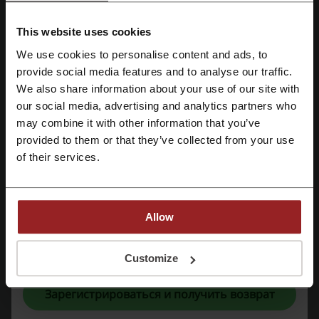
Пицца (например, пицца с прошутто и рукколой,
содержащая соус из протёртых томатов, Моцарелла,
This website uses cookies
прошутто, руккола, томаты черри, Джюгас, масло чесночное)
We use cookies to personalise content and ads, to
Акционные предложения
Зарегистрироваться через Facebook
provide social media features and to analyse our traffic.
Бургеры, различные закуски и картофель фри
We also share information about your use of our site with
Салаты и супы
Зарегистрироваться через Google
our social media, advertising and analytics partners who
Отборные горячие блюда
may combine it with other information that you’ve
Напитки
provided to them or that they’ve collected from your use
Десерты
Зарегистрироваться с помощью e-mail
of their services.
Специальное детское меню
Приборы для еды
Дополнительно, сервис осуществляет доставку из ресторанов
сети «Васильки» в города: Минск, Гродно, Мозырь, Гомель,
Allow
Солигорск.
Доставка пиццы
осуществляется по номеру 7773. Заказ
Регистрируясь, вы подтверждаете, что прочитали и приняли
«
Пользовательское соглашение
» и «
Условия обработки персональных
возможен как онлайн на сайте, так и по телефону, причем
Customize
данных
».
услуга доступна в указанные выше часы.
Интернет-магазин «Пицца Темпо» зарегистрирован в Торговом
Зарегистрироваться и получить возврат
реестре Республики Беларусь 25 марта 2015 года под
регистрационным номером 228153. Поставщик услуг - ООО