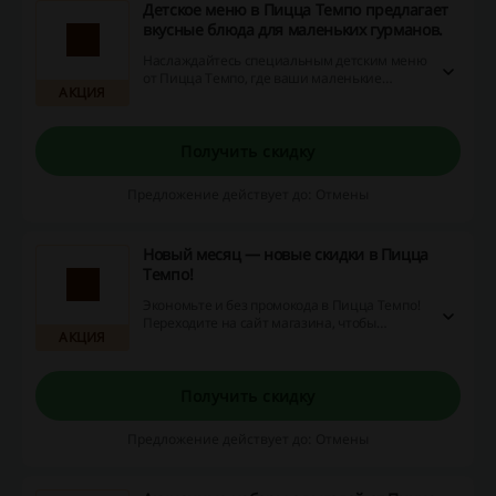
Детское меню в Пицца Темпо предлагает
вкусные блюда для маленьких гурманов.
Наслаждайтесь специальным детским меню
от Пицца Темпо, где ваши маленькие
АКЦИЯ
гурманы найдут вкусные и здоровые
предложения! Не упустите шанс
воспользоваться скидками и акциями,
чтобы сделать обед еще более приятным!
Получить скидку
Предложение действует до: Отмены
Новый месяц — новые скидки в Пицца
Темпо!
Экономьте и без промокода в Пицца Темпо!
Переходите на сайт магазина, чтобы
АКЦИЯ
ознакомиться с ассортиментом товаров, на
которые сейчас действует скидка.
Получить скидку
Предложение действует до: Отмены