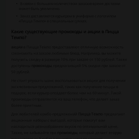
В связи с большим количеством заказов время доставки
может быть увеличено.
Заказ доставляется курьером в униформе с логотипом
«Пицца Темпо» в специальных сумках.
Какие существующие промокоды и акции в Пицца
Темпо?
акции
в Пицца Темпо предоставляют отличную возможность
сэкономить на заказе любимых блюд. Например, вы можете
получить скидку в размере 10% при заказе от 150 рублей. Также
доступены
промокоды
, предлагающий 5% скидки при заказе от
50 рублей.
Не стоит упускать шанс воспользоваться
акции
для получения
эксклюзивных предложений, таких как получение пиццы в
подарок, если курьер опоздает более чем на 60 минут. Такой
промокоды
отправляется на ваш телефон, что делает заказ
более приятным.
Для любителей комбо-предложений
Пицца Темпо
предлагают
акционные наборы с выгодой, которые помогут вам
насладиться разнообразием вкусов по оптимальной цене.
Также, не забывайте про
промокоды
, который делает вторую
пиццу всего за 3 рубля с понедельника по четверг.