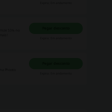
Expira: Em andamento
Pegar desconto
omize 53% no
mais!
Expira: Em andamento
Pegar desconto
aça ótimas economias explorando as ofertas de Agosto na Phooto
Expira: Em andamento