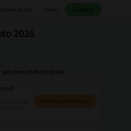
ashback do Dia
Entrar
Cadastrar
sto 2026
 pelo time do Picodi Brasil
s você
Receba cashback agora
o, lembre-se de
to e ative o