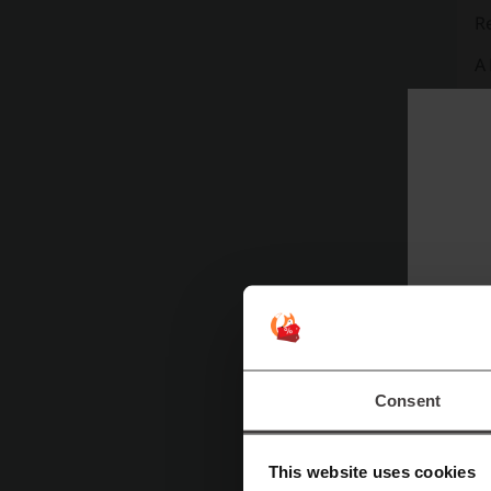
R
A 
r
P
re
cr
d
i
d
s
M
r
Consent
P
This website uses cookies