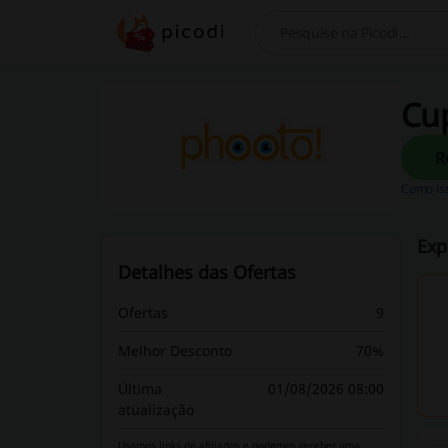
Procurar
Cu
Como is
Exp
Detalhes das Ofertas
Ofertas
9
Melhor Desconto
70%
Última
01/08/2026 08:00
atualização
Usamos links de afiliados e podemos receber uma