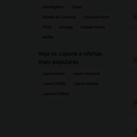
FotoRegistro
iCasei
Mundo da Carabina
Giuliana Flores
Printi
Kalunga
Isabela Flores
Netflix
Veja os cupons e ofertas
mais populares
cupom Buser
cupom Nuuvem
cupom SHEIN
cupom KaBuM
cupom ClickBus