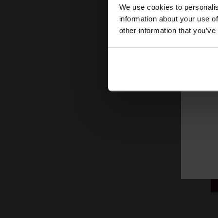
V
We use cookies to personalis
n
information about your use of
s
other information that you’ve
fa
en
p
f
1
in