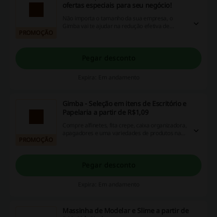
ofertas especiais para seu negócio!
Não importa o tamanho da sua empresa, o
Gimba vai te ajudar na redução efetiva de
PROMOÇÃO
custos e simplificação do processo de compras,
eficiência operacional da cadeia de suprimentos
indiretos, listas personalizadas de acordo com
seu segmento.
Pegar desconto
Expira: Em andamento
Gimba - Seleção em itens de Escritório e
Papelaria a partir de R$1,09
Compre alfinetes, fita crepe, caixa organizadora,
apagadores e uma variedades de produtos na
PROMOÇÃO
categoria escritório e papelaria no site Gimba
com os melhores preços: a partir de R$1,09
Pegar desconto
Expira: Em andamento
Massinha de Modelar e Slime a partir de