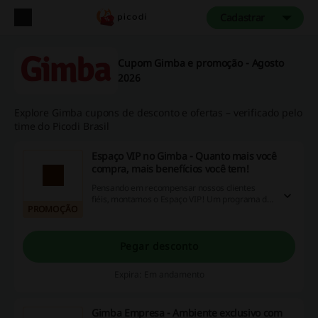
Cadastrar
Cupom Gimba e promoção - Agosto
2026
Explore Gimba cupons de desconto e ofertas – verificado pelo
time do Picodi Brasil
Espaço VIP no Gimba - Quanto mais você
compra, mais benefícios você tem!
Pensando em recompensar nossos clientes
fiéis, montamos o Espaço VIP! Um programa de
PROMOÇÃO
fidelidade em que, realizando suas compras
todo mês, você tem acesso a benefícios
exclusivos que melhoram de acordo com a sua
recorrência de pedidos em nosso site. Confira
Pegar desconto
as vantagens no link.
Expira: Em andamento
Gimba Empresa - Ambiente exclusivo com