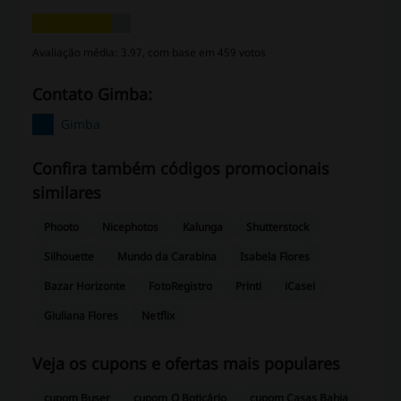
Avaliação média: 3.97, com base em 459 votos
Contato Gimba:
Gimba
Confira também códigos promocionais
similares
Phooto
Nicephotos
Kalunga
Shutterstock
Silhouette
Mundo da Carabina
Isabela Flores
Bazar Horizonte
FotoRegistro
Printi
iCasei
Giuliana Flores
Netflix
Veja os cupons e ofertas mais populares
cupom Buser
cupom O Boticário
cupom Casas Bahia