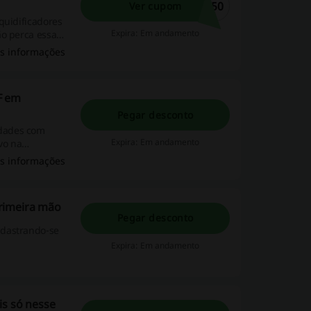
I50
Ver cupom
quidificadores
Expira: Em andamento
ão perca essa
 e maximize
s informações
cionais que
ara você.
F em
Pegar desconto
idades com
Expira: Em andamento
vo na
s informações
rimeira mão
Pegar desconto
adastrando-se
Expira: Em andamento
is só nesse