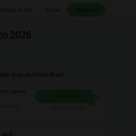
ashback do Dia
Entrar
Cadastrar
to 2026
pelo time do Picodi Brasil
 com cupom
RIO
Ver cupom
om Dufrio,
Expira: 12/08/2026
 você