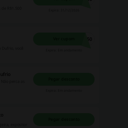
 de R$1.500
Expira: 31/12/2026
L50
Ver cupom
 Dufrio, você
Expira: Em andamento
ufrio
Pegar desconto
 Não perca as
Expira: Em andamento
to
Pegar desconto
eira, expositor