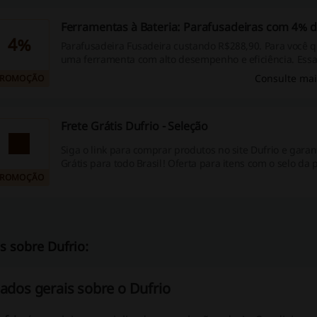
Ferramentas à Bateria: Parafusadeiras com 4% 
4%
Parafusadeira Fusadeira custando R$288,90. Para você 
uma ferramenta com alto desempenho e eficiência. Essa
furadeira Philco vai facilitar ainda mais o seu trabalho.
Consulte mai
PROMOÇÃO
Frete Grátis Dufrio - Seleção
Siga o link para comprar produtos no site Dufrio e garant
Grátis para todo Brasil! Oferta para itens com o selo da
PROMOÇÃO
s sobre Dufrio:
ados gerais sobre o Dufrio