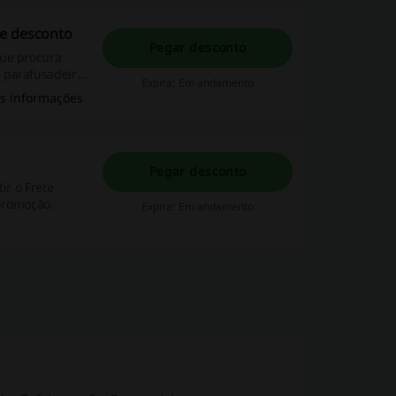
de desconto
Pegar desconto
que procura
 parafusadeira
Expira: Em andamento
 Compre agora!
s informações
Pegar desconto
ir o Frete
 promoção.
Expira: Em andamento