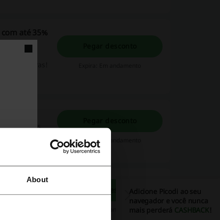
 com até 35%
Pegar desconto
es para
e boas compras!
Expira: Em andamento
Pegar desconto
 ferramentas
 tubo com até
Expira: Em andamento
s informações
About
to | Dufrio
Pegar desconto
Adicione Picodi ao seu
ria Máquinas e
navegador e você nunca
e de
Expira: Em andamento
mais perderá
CASHBACK
!
s informações