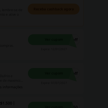
Receba cashback agora
o, lembre-se de
to e ative o
off
Ver cupom
 compras.
Expira: 12/01/2027
off
Ver cupom
DuFrio e
ce de maximizar
Expira: 07/07/2027
s informações
$1.500 |
O50
Ver cupom