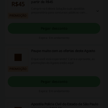
partir de R$45
R$45
Compre na Editora Solução suas apostilas
preparatória para concursos públicos com
PROMOÇÃO
valores a partir de R$45. Boa Sorte!
Pegar desconto
Expira: Em andamento
Poupe muito com as ofertas deste Agosto
O que você está esperando? Corra e aproveite, as
promoções do Agosto estão aqui!
PROMOÇÃO
Pegar desconto
Expira: Em andamento
Apostila Polícia Civil do Estado de São Paulo