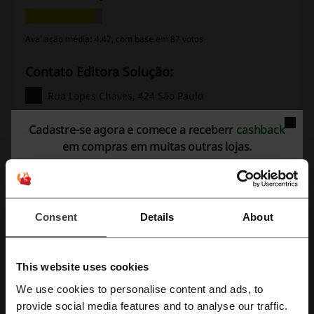
Avaliação média: 4.47, com base em 87 votos
Contato Editora Solução:
Rua Lopes Chaves, 424 São Paulo
Mostrar email
Cadastre-se agora e comece a receberr
cashback
em compras em muitas outras lojas.
Editora Solução
Confira também códigos promocionais
similares
Consent
Details
About
ECID
Udemy
Portal Educação
Domestika
Descomplica
Alura
Gran Cursos
Babbel
This website uses cookies
Anhanguera
Nova Concursos
Empiricus
italki
We use cookies to personalise content and ads, to
QConcursos
Cadastre-se com Facebook
provide social media features and to analyse our traffic.