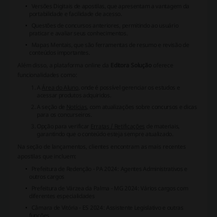
Versões Digitais de apostilas, que apresentam a vantagem da
portabilidade e facilidade de acesso.
Questões de concursos anteriores, permitindo ao usuário
praticar e avaliar seus conhecimentos.
Mapas Mentais, que são ferramentas de resumo e revisão de
conteúdos importantes.
Além disso, a plataforma
online
da
Editora Solução
oferece
funcionalidades como:
A
Área do Aluno
, onde é possível gerenciar os estudos e
acessar produtos adquiridos.
A seção de
Notícias
, com atualizações sobre concursos e dicas
para os concurseiros.
Opção para verificar
Erratas / Retificações
de materiais,
garantindo que o conteúdo esteja sempre atualizado.
Na seção de lançamentos, clientes encontram as mais recentes
apostilas que incluem:
Prefeitura de Redenção - PA 2024
: Agentes Administrativos e
outros cargos
Prefeitura de Várzea da Palma - MG 2024
: Vários cargos com
diferentes especialidades
Câmara de Vitória - ES 2024
: Assistente Legislativo e outras
funções