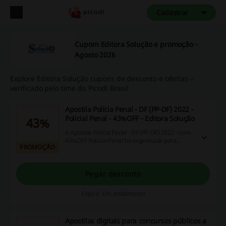
Cadastrar
Cupom Editora Solução e promoção -
Agosto 2026
Explore Editora Solução cupons de desconto e ofertas –
verificado pelo time do Picodi Brasil
Apostila Polícia Penal - DF (PP-DF) 2022 -
Policial Penal - 43%OFF - Editora Solução
43%
A Apostila Polícia Penal - DF (PP-DF) 2022 - com
43%OFF Policial Penal foi organizada para
PROMOÇÃO
proporcionar um melhor rendimento na sua
preparação, abordando cada conteúdo de
forma objetiva e direcionada.
Pegar desconto
Expira: Em andamento
Apostilas digitais para concursos públicos a