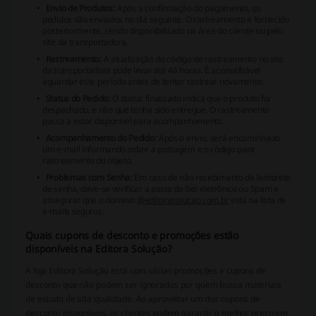
Envio de Produtos:
Após a confirmação do pagamento, os
pedidos são enviados no dia seguinte. O rastreamento é fornecido
posteriormente, sendo disponibilizado na área do cliente ou pelo
site da transportadora.
Rastreamento:
A atualização do código de rastreamento no site
da transportadora pode levar até 48 horas. É aconselhável
aguardar este período antes de tentar rastrear novamente.
Status do Pedido:
O status
finalizado
indica que o produto foi
despachado, e não que tenha sido entregue. O rastreamento
passa a estar disponível para acompanhamento.
Acompanhamento do Pedido:
Após o envio, será encaminhado
um e-mail informando sobre a postagem e o código para
rastreamento do objeto.
Problemas com Senha:
Em caso de não recebimento de lembrete
de senha, deve-se verificar a pasta de lixo eletrônico ou Spam e
assegurar que o domínio
@editorasolucao.com.br
está na lista de
e-mails seguros.
Quais cupons de desconto e promoções estão
disponíveis na Editora Solução?
A loja Editora Solução está com várias promoções e cupons de
desconto que não podem ser ignorados por quem busca materiais
de estudo de alta qualidade. Ao aproveitar um dos cupons de
desconto disponíveis, os clientes podem garantir o melhor preço em