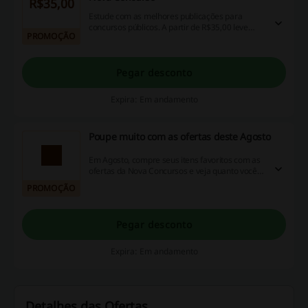
R$35,00
Estude com as melhores publicações para
concursos públicos. A partir de R$35,00 leve
PROMOÇÃO
seus livros para Concursos.
Pegar desconto
Expira: Em andamento
Poupe muito com as ofertas deste Agosto
Em Agosto, compre seus itens favoritos com as
ofertas da Nova Concursos e veja quanto você
consegue economizar!
PROMOÇÃO
Pegar desconto
Expira: Em andamento
Detalhes das Ofertas