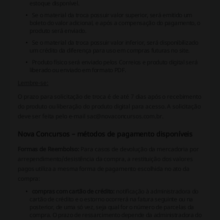
estoque disponível.
Se o material da troca possuir valor superior, será emitido um
boleto do valor adicional, e após a compensação do pagamento, o
produto será enviado.
Se o material da troca possuir valor inferior, será disponibilizado
um crédito da diferença para uso em compras futuras no site.
Produto físico será enviado pelos Correios e produto digital será
liberado ou enviado em formato PDF.
Lembre-se:
O prazo para solicitação de troca é de até 7 dias após o recebimento
do produto ou liberação do produto digital para acesso. A solicitação
deve ser feita pelo e-mail sac@novaconcursos.com.br.
Nova Concursos – métodos de pagamento disponíveis
Formas de Reembolso:
Para casos de devolução da mercadoria por
arrependimento/desistência da compra, a restituição dos valores
pagos utiliza a mesma forma de pagamento escolhida no ato da
compra:
compras com cartão de crédito:
notificação à administradora do
cartão de crédito e o estorno ocorrerá na fatura seguinte ou na
posterior, de uma só vez, seja qual for o número de parcelas da
compra. O prazo de ressarcimento depende da administradora do