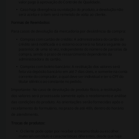
valor pago à aprovação do Controle de Qualidade.
Caso haja divergência ou violação do produto, a devolução não
será aceita e o item será remetido de volta ao cliente.
Formas de Reembolso:
Para casos de devolução da mercadoria por desistência da compra:
Compras com cartão de crédito: A administradora do cartão de
crédito será notificada e o estorno ocorrerá na fatura seguinte ou
posterior, de uma só vez, independente do número de parcelas da
compra, sendo o prazo de ressarcimento dependente da
administradora do cartão.
Compras com boleto bancário: A restituição dos valores será
feita via depósito bancário em até 7 dias úteis, e somente na conta
corrente do comprador, a qual deve ser individual e ter o CPF do
titular idêntico ao constante no pedido.
Importante:
No caso de devolução de produto físico, a restituição
dos valores será processada somente após o recebimento e análise
das condições do produto. As orientações serão fornecidas após o
recebimento do formulário, no prazo de até 48h, dentro do horário
de atendimento.
Trocas de produtos:
O cliente pode optar por receber o mesmo título ou escolher
material com título e características diferentes, desde que haja