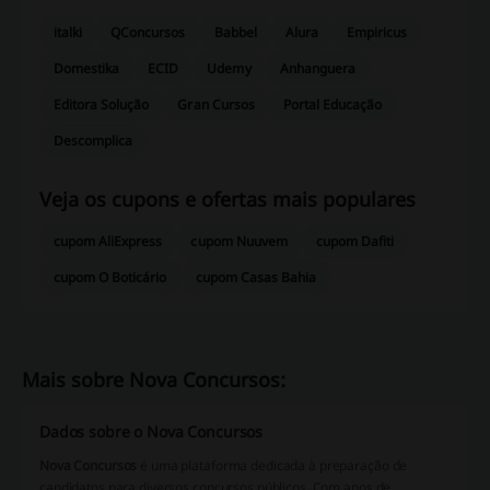
italki
QConcursos
Babbel
Alura
Empiricus
Domestika
ECID
Udemy
Anhanguera
Editora Solução
Gran Cursos
Portal Educação
Descomplica
Veja os cupons e ofertas mais populares
cupom AliExpress
cupom Nuuvem
cupom Dafiti
cupom O Boticário
cupom Casas Bahia
Mais sobre Nova Concursos:
Dados sobre o Nova Concursos
Nova Concursos
é uma plataforma dedicada à preparação de
candidatos para diversos concursos públicos. Com anos de