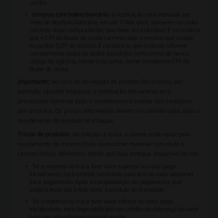
cartão.
compras com boleto bancário:
a restituição será efetuada por
meio de depósito bancário, em até 7 dias úteis, somente na conta
corrente do(a) comprador(a), que deve ser individual. É necessário
que o CPF do titular da conta corrente seja o mesmo que consta
no pedido (CPF do cliente). É necessário que o cliente informe
corretamente todos os dados bancários como nome do banco,
código da agência, número da conta, nome completo e CPF do
titular da conta.
Importante:
No caso de devolução de produto físico como, por
exemplo, apostila impressa, a restituição dos valores será
processada somente após o recebimento e análise das condições
dos produtos. Os prazos informados devem ser considerados após o
recebimento do produto no estoque.
Trocas de produtos:
Ao solicitar a troca, o cliente pode optar pelo
recebimento do mesmo título ou escolher material com título e
características diferentes, desde que haja estoque disponível no site.
Se o material na troca tiver valor superior ao valor pago
inicialmente, será emitido um boleto bancário do valor adicional
para pagamento. Após a compensação do pagamento, que
poderá levar até 3 dias úteis, o produto será enviado.
Se o material na troca tiver valor inferior ao valor pago
inicialmente, será disponibilizado um crédito da diferença do valor
para ser utilizado em compras no site.