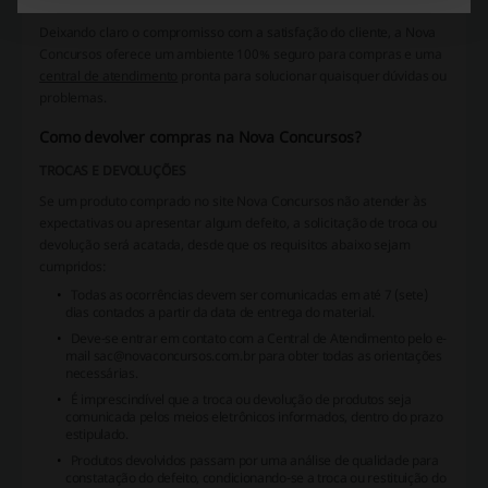
de seu interesse.
Deixando claro o compromisso com a satisfação do cliente, a Nova
Concursos oferece um
ambiente 100% seguro
para compras e uma
central de atendimento
pronta para solucionar quaisquer dúvidas ou
problemas.
Como devolver compras na Nova Concursos?
TROCAS E DEVOLUÇÕES
Se um produto comprado no site Nova Concursos não atender às
expectativas ou apresentar algum defeito, a solicitação de troca ou
devolução será acatada, desde que os requisitos abaixo sejam
cumpridos:
Todas as ocorrências devem ser comunicadas em até 7 (sete)
dias contados a partir da data de entrega do material.
Deve-se entrar em contato com a Central de Atendimento pelo e-
mail sac@novaconcursos.com.br para obter todas as orientações
necessárias.
É imprescindível que a troca ou devolução de produtos seja
comunicada pelos meios eletrônicos informados, dentro do prazo
estipulado.
Produtos devolvidos passam por uma análise de qualidade para
constatação do defeito, condicionando-se a troca ou restituição do