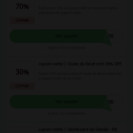
70%
Economize 70% em Green Belt em Lean Six Sigma
aplicando seu cupom voitto
CUPOM
N70
Ver cupom
Expira: Em andamento
cupom voitto | Clube do Excel com 30% OFF
30%
Ganhe 30% de desconto em clube do Excel aplicando
o cupom voitto no carrinho!
CUPOM
E30
Ver cupom
Expira: Em andamento
cupom voitto | Dashboard de Gestão - R$