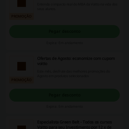
Entenda o impacto real do MBA da Voitto na vida dos
seus alunos.
PROMOÇÃO
Pegar desconto
Expira: Em andamento
Ofertas de Agosto: economize com cupom
voitto
Este mês, desfrute das melhores promoções do
Agosto em produtos selecionados
PROMOÇÃO
Pegar desconto
Expira: Em andamento
Especialista Green Belt - Todos os cursos
Voitto para seu Investimento por 12 x de