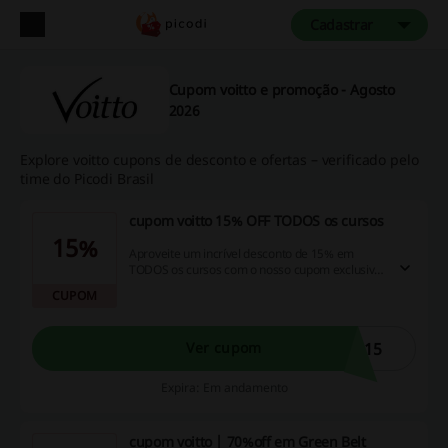
Cadastrar
Cupom voitto e promoção - Agosto
2026
Explore voitto cupons de desconto e ofertas – verificado pelo
time do Picodi Brasil
cupom voitto 15% OFF TODOS os cursos
15%
Aproveite um incrível desconto de 15% em
TODOS os cursos com o nosso cupom exclusivo!
Não perca essa oportunidade fantástica para
CUPOM
economizar e aprender mais com as nossas
incríveis promoções e oportunidades de
cashback. Clique já para aproveitar!
O15
Ver cupom
Expira: Em andamento
cupom voitto | 70%off em Green Belt