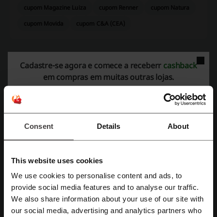
cupom Magazine Luiza
cupom Renner
cupom Natura
cupom Movida
cupom C&A (CEA)
Cadastre-se agora e comece a receberr
cashback
Mais sobre voitto:
em compras em muitas outras lojas.
Dados gerais sobre o voitto
Voitto
é uma instituição especializada no
Desenvolvimento
Profissional
e focada em alavancar carreiras no universo da
Engenharia.
Consent
Details
About
Atualmente, disponibiliza uma promoção de
40% OFF
no
MBA em
Lean Seis Sigma
, permitindo o aprimoramento em metodologias de
gestão e otimização de processos.
This website uses cookies
14 Formações
We use cookies to personalise content and ads, to
+200 Cursos
Cadastre-se com Facebook
provide social media features and to analyse our traffic.
+200 Certificados
We also share information about your use of our site with
A plataforma possui cursos nas seguintes áreas:
our social media, advertising and analytics partners who
Cadastre-se com Google