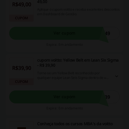
49,00
R$49,00
Aplique o cupom voitto e receba excelentes descontos
em Dashboard de Gestão.
CUPOM
H49
Ver cupom
Expira: Em andamento
cupom voitto: Yellow Belt em Lean Six Sigma
- R$ 39,90
R$39,90
Torne-se um Yellow Belt reconhecido por
qualquer equipe Lean Seis Sigma dentro de uma
CUPOM
organização! Aplique seu cupom voitto e faça
por R$39,90
W39
Ver cupom
Expira: Em andamento
Conheça todos os cursos MBA's da voitto