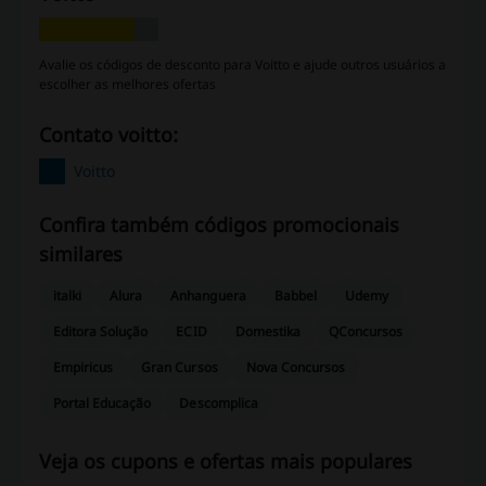
Avalie os códigos de desconto para Voitto e ajude outros usuários a
escolher as melhores ofertas
Contato voitto:
Voitto
Confira também códigos promocionais
similares
italki
Alura
Anhanguera
Babbel
Udemy
Editora Solução
ECID
Domestika
QConcursos
Empiricus
Gran Cursos
Nova Concursos
Portal Educação
Descomplica
Veja os cupons e ofertas mais populares