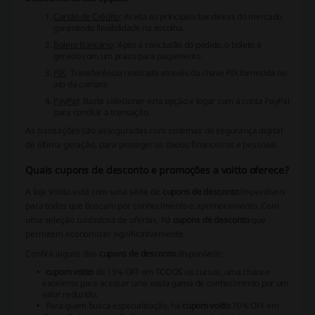
Cartão de Crédito
: Aceita as principais bandeiras do mercado,
garantindo flexibilidade na escolha.
Boleto Bancário
: Após a conclusão do pedido, o boleto é
gerado com um prazo para pagamento.
PIX
: Transferência realizada através da chave PIX fornecida no
ato da compra.
PayPal
: Basta selecionar esta opção e logar com a conta PayPal
para concluir a transação.
As transações são asseguradas com sistemas de segurança digital
de última geração, para proteger os dados financeiros e pessoais.
Quais cupons de desconto e promoções a voitto oferece?
A loja Voitto está com uma série de
cupons de desconto
imperdíveis
para todos que buscam por conhecimento e aprimoramento. Com
uma seleção cuidadosa de ofertas, há
cupons de desconto
que
permitem economizar significativamente.
Confira alguns dos
cupons de desconto
disponíveis:
cupom voitto
de 15% OFF em TODOS os cursos, uma chance
excelente para acessar uma vasta gama de conhecimento por um
valor reduzido.
Para quem busca especialização, há
cupom voitto
70% OFF em