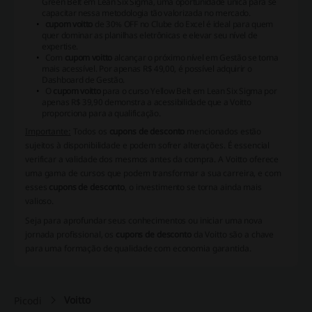
Green Belt em Lean Six Sigma, uma oportunidade única para se
capacitar nessa metodologia tão valorizada no mercado.
cupom voitto
de 30% OFF no Clube do Excel é ideal para quem
quer dominar as planilhas eletrônicas e elevar seu nível de
expertise.
Com
cupom voitto
alcançar o próximo nível em Gestão se torna
mais acessível. Por apenas R$ 49,00, é possível adquirir o
Dashboard de Gestão.
O
cupom voitto
para o curso Yellow Belt em Lean Six Sigma por
apenas R$ 39,90 demonstra a acessibilidade que a Voitto
proporciona para a qualificação.
Importante:
Todos os
cupons de desconto
mencionados estão
sujeitos à disponibilidade e podem sofrer alterações. É essencial
verificar a validade dos mesmos antes da compra. A Voitto oferece
uma gama de cursos que podem transformar a sua carreira, e com
esses
cupons de desconto
, o investimento se torna ainda mais
valioso.
Seja para aprofundar seus conhecimentos ou iniciar uma nova
jornada profissional, os
cupons de desconto
da Voitto são a chave
para uma formação de qualidade com economia garantida.
Voitto
Picodi