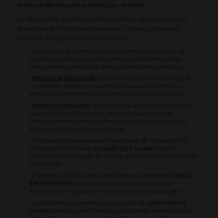
Política de Reclamações e Devoluções da Voitto
As informações detalhadas sobre as políticas de reclamações e
devoluções da Voitto são apresentadas a seguir, estruturadas
conforme a segurança e diretrizes do site.
A segurança da conexão é rigorosamente avaliada antes de
proceder a qualquer operação dentro da plataforma Voitto,
assegurando a proteção de dados durante todo o processo.
Processo de Reclamação:
Após a verificação de segurança, as
reclamações podem ser submetidas, seguindo as diretrizes
internas e comprometendo-se com uma resolução eficiente.
Política de Devoluções:
A Voitto possui um método estruturado
para o trâmite de devoluções, que é acionado após uma
verificação de segurança positiva e em conformidade com as
políticas estabelecidas pela empresa.
Para que haja prosseguimento nas etapas de reclamação ou
devolução, é imperativo que
JavaScript e cookies
estejam
habilitados no navegador do usuário, garantindo a funcionalidade
plena do site.
A identificação do usuário é realizada por intermédio do
Ray ID:
84b7eb5f4a3bfbce
, um recurso utilizado para manter o
desempenho e segurança no atendimento das solicitações.
A plataforma visa manter um alto padrão de
performance &
security
oferecida pela Cloudflare, enfatizando a importância da