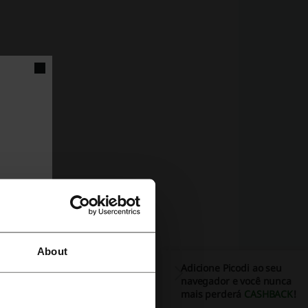
ginas
Páginas
 Páginas
About
Adicione Picodi ao seu
navegador e você nunca
o
mais perderá
CASHBACK
!