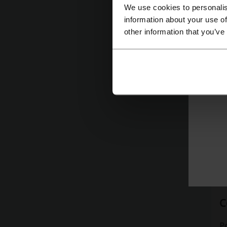
We use cookies to personalis
information about your use of
O
other information that you’ve
C
C
Ce
J
E
C
P