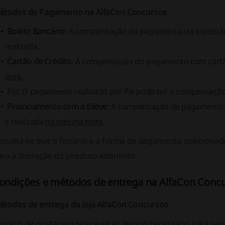
étodos de Pagamento na AlfaCon Concursos
Boleto Bancário
: A compensação do pagamento via boleto b
realizada.
Cartão de Crédito
: A compensação do pagamento com cartã
úteis
.
Pix
: O pagamento realizado por Pix pode ter a compensação
Financiamento com a Elleve
: A compensação de pagamentos 
é realizada
na mesma hora
.
essalta-se que o horário e a forma de pagamento selecionad
ara a liberação do produto adquirido.
ondições e métodos de entrega na AlfaCon Conc
étodos de entrega da loja AlfaCon Concursos
 prazo de postagem refere-se ao tempo necessário para sepa