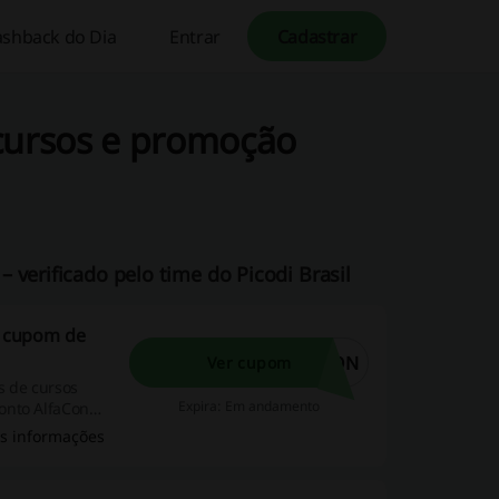
ashback do Dia
Entrar
Cadastrar
cursos e promoção
 verificado pelo time do Picodi Brasil
m cupom de
CON
Ver cupom
s de cursos
Expira: Em andamento
onto AlfaCon
s informações