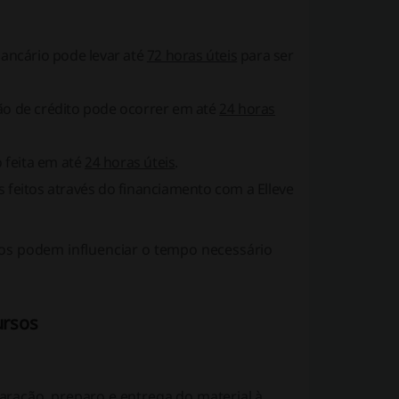
ancário pode levar até
72 horas úteis
para ser
o de crédito pode ocorrer em até
24 horas
 feita em até
24 horas úteis
.
feitos através do financiamento com a Elleve
os podem influenciar o tempo necessário
ursos
ração, preparo e entrega do material à