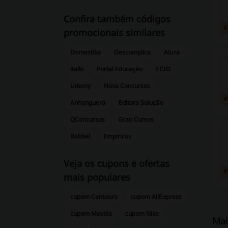
Confira também códigos
promocionais similares
Domestika
Descomplica
Alura
italki
Portal Educação
ECID
Udemy
Nova Concursos
Anhanguera
Editora Solução
QConcursos
Gran Cursos
Babbel
Empiricus
Veja os cupons e ofertas
mais populares
cupom Centauro
cupom AliExpress
cupom Movida
cupom Nike
Mai