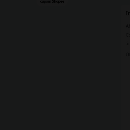
cupom Shopee
I
A
C
á
Úl