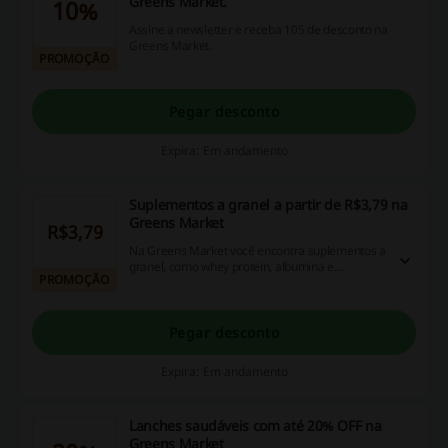
Greens Market.
10%
Assine a newsletter e receba 105 de desconto na
Greens Market.
PROMOÇÃO
Pegar desconto
Expira: Em andamento
Suplementos a granel a partir de R$3,79 na
Greens Market
R$3,79
Na Greens Market você encontra suplementos a
granel, como whey protein, albumina e
PROMOÇÃO
glutamina, e também suplementos veganos
como proteína de arroz, de ervilha e proteína
isolada de soja. Confira e aproveite as
promoções!
Pegar desconto
Expira: Em andamento
Lanches saudáveis com até 20% OFF na
Greens Market