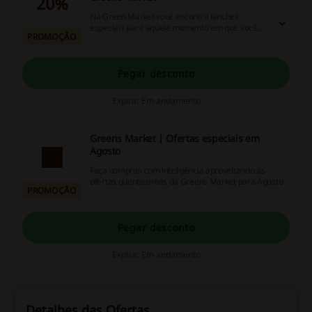
20%
Na Green Market você encontra lanches
especiais para aquele momento em que você
PROMOÇÃO
quer matar a fome com um alimento saudável e
gostoso na medida certa! Confira os produtos
em promoção e aproveite!
Pegar desconto
Expira: Em andamento
Greens Market | Ofertas especiais em
Agosto
Faça compras com inteligência aproveitando as
ofertas quentíssimas da Greens Market para Agosto
PROMOÇÃO
Pegar desconto
Expira: Em andamento
Detalhes das Ofertas