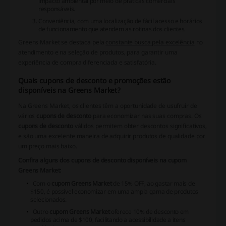
impacto ambiental por meio de práticas comerciais
responsáveis.
Conveniência, com uma localização de fácil acesso e horários
de funcionamento que atendem as rotinas dos clientes.
Greens Market se destaca pela
constante busca pela excelência
no
atendimento e na seleção de produtos, para garantir uma
experiência de compra diferenciada e satisfatória.
Quais cupons de desconto e promoções estão
disponíveis na Greens Market?
Na Greens Market, os clientes têm a oportunidade de usufruir de
vários
cupons de desconto
para economizar nas suas compras. Os
cupons de desconto
válidos permitem obter descontos significativos,
e são uma excelente maneira de adquirir produtos de qualidade por
um preço mais baixo.
Confira alguns dos cupons de desconto disponíveis na cupom
Greens Market:
Com o
cupom Greens Market
de 15% OFF, ao gastar mais de
$150, é possível economizar em uma ampla gama de produtos
selecionados.
Outro
cupom Greens Market
oferece 10% de desconto em
pedidos acima de $100, facilitando a acessibilidade a itens