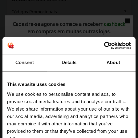
Códigos Promocionais
3
Melhor Desconto
20%
Cadastre-se agora e comece a receberr
cashback
em compras em muitas outras lojas.
Última atualização
01/08/2026 08:00
Avaliação de códigos de desconto para
Consent
Details
About
Greens Market
This website uses cookies
Avaliação média: 4, com base em 204 votos
We use cookies to personalise content and ads, to
Cadastre-se com Facebook
Contato Greens Market:
provide social media features and to analyse our traffic.
We also share information about your use of our site with
+55 11 98883-5577
our social media, advertising and analytics partners who
Cadastre-se com Google
Mostrar email
may combine it with other information that you’ve
provided to them or that they’ve collected from your use
Greens Market
Cadastre-se com e-mail